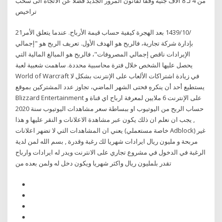
من 4 لـ 8 الآف جنيه وفقا لقانون المرور الجديد فضلا عن الاتجاه الى سحب
تراخيص
21‏‏/10‏‏/1439 بعد الهجرة كيفية حساب قيمة الأرباح. عندما يتعلق الأمر
بإدارة شركة تجارية، فالربح هو الهدف الأول. تعريف الربح هو "إجمالي
الإيرادات ناقص إجمالي المصروفات"، فالربح هو المبالغ المالية التي
يحصل عليها الشخص خلال فترة محاسبية محددة. ساهمت شعبية لعبة
World of Warcraft في زيادة اشتراكات الألعاب على الإنترنت بشكل لا
يستطيع أحد أن ينكرهِ فحتى الشهر الماضي، تجاوز عدد المشتركين بموقع
Blizzard Entertainment على الإنترنت 6 ملايين لمعرفة ارباح اي قناة و
حساب الربح من اليوتيوب او ببساطة سعر مشاهدات اليوتيوب سنة 2020
, يجب ان نعلم ان ذلك يكون عبر مشاهدة الاعلانات و النقر عليها و هذا
يعني ان المشاهدات التي لا تضهر اعلانات (خاصة مستعملي Adblock) غير
مربحة و مليون ريال ايرادات شهريا لك رغبة وقدرة , بسم الله لمن لدية
الرغبة في الدخول في مشروع تجاري على الانترنت ويدر له ايرادات وارباح
تقدر بلمليون ريال واكثر شهريا ويكون دخل له ولمن بعده من