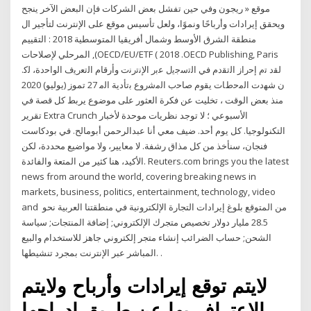
موقع « ريجون وفي حين تفشل بعض الشركات فإن البعض الآخر ينجح
ويحقق إيرادات وأرباحًا ونموًا، ولعل تأسيس موقع على الإنترنت لتأجير ال
ﻣﻨﻄﻘﺔ اﻟﺸﺮق اﻷوﺳﻂ وﺷﻤﺎل أﻓﺮﻳﻘﯿﺎ اﻟﻤﺘﻮﺳﻄﯿﺔ 2018 : اﻟﺘﻘﯿﯿﻢ
اﻟﻤﺮﺣﻠﻲ ﻹﺻﻼﺣﺎت ,(OECD/EU/ETF ( 2018 .OECD Publishing, Paris
ﻟﻘﺩ ﺗﻡ ﺇﺣﺭﺍﺯ ﺍﻟﺗﻘﺩﻡ ﻓﻲ ﺍﻟﺗﺳﺟﻳﻝ ﻋﺑﺭ ﺍﻹﻧﺗﺭﻧﺕ ﻭﺃﺭﻗﺎﻡ ﺍﻟﺗﻌﺭﻳﻑ ﺍﻟﻭﺍﺣﺩﺓ، ﻟﻛ.
ﻥ ﺷﻬﺩﺕ ﺍﻟﻣﺣﻁﺎﺕ ﻳﻘﻭﻡ ﺻﺎﺣﺏ ﺍﻟﻣﺷﺭﻭﻉ ﺑﺗﺄﺩﻳﺔ ﺍﻟﻣ 27 تموز (يوليو) 2020
منذ بعض الوقت ، تخليت عن فكرة العثور على موضوع يربط كل قصة في
تقرير Extra Crunch الأسبوعي ؛ لا توجد نظريات موحدة لأخبار
التكنولوجيا. كل يوم أحد. ضيف معي أنا عبدالرحمن أبومالح. في بودكاست
فنجان، سنأخذ من كل مذاق رشفة. لا معايير، ولا مواضيع محددة، لكن
الأكيد، هنا كثير من المتعة والفائدة. Reuters.com brings you the latest
news from around the world, covering breaking news in
markets, business, politics, entertainment, technology, video
and من المتوقع بلوغ إيرادات التجارة الإلكترونية في منطقتنا العربية نحو
28.5 مليار دولار تخصيص متجرك الإلكتروني; إضافة المنتجات; سياسة
الشحن; حساب الضرائب إنشاء متجر إلكتروني جاهز للاستخدام والبيع
المباشر عبر الإنترنت بمجرد تنشيطها. .
لايتم توقع إيرادات وأرباح ولايتم
الاعتراف بها عن طريق إدراجها