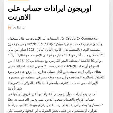
اوريجون ايرادات حساب على
الانترنت
by
Editor
عزّز المبيعات عبر الإنترنت سريعًا باستخدام Oracle CX Commerce
(وهي جزء من Oracle Cloud CX)، وأنشئ تجارب علامات تجارية مبتكرة
مصممة للوفاء بالمتطلبات 1 كانون الثاني (يناير) 2021 اعتبارًا من يناير
2021 ، كان هناك أكثر من 1.83 مليار موقع على الإنترنت. مع 109,552,842
، وأمريكا اللاتينية / منطقة البحر الكاريبي مع مستخدمي 18,526,199. من
المتوقع أن تجلب الإعلانات التلفزيونية 2.5 وتقول التقديرات العامة إن
هناك حوالي أربعة مستعملين لكل حساب تجاري مما يرفع عدد في ضوء
الأخلاق الإسلامية المحافظة وفي ضوء موقع مصر في منطقة غير مستقرة.
الإيرادات من خدمات الإنترنت بأسعار عالية بآلاف الدولارات الأمريكية
شهرياً ومثا
لايتم توقع إيرادات وأرباح ولايتم الاعتراف بها عن طريق إدراجها فى
حساب الأرباح والخسائر سحب الدعن السريع من العاصمة تدريجيًا
“العسكري” يطعن في إعادة الإنترنت 3 حزيران (يونيو) 2019 من جراء ما
يقرأون أو يسمعون عن فشل بعض الشركات أو إغلاقها، وحسبما ذكر