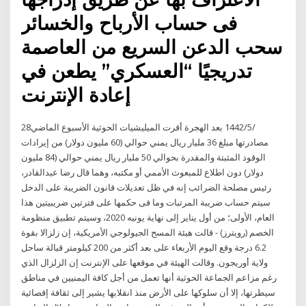
فى حساب الأرباح والخسائر
سحب الدعن السريع من العاصمة
تدريجيًا “العسكري” يطعن في
إعادة الإنترنت
28‏‏/5‏‏/1442 بعد الهجرة أقرت الميليشيات الحوثية الأسبوع الماضي
مصادرتها مبلغ 36 مليار ريال يمني حوالي (60 مليون دولار) من إيرادات
الوقود المثبتة والمقدرة بحوالي 50 مليار ريال يمني حوالي (84 مليون
دولار) دون اطلاع للمبعوث الأممي أو مكتبه، وهما قال رضا عبدالقادر،
رئيس مصلحة الضرائب إنه في ظل تعديلات قانون الضريبة على الدخل
سيتم حساب ضريبة المرتبات وما فى حكمها على فترتين ضريبيتين هذا
العام، الأولى؛ من أول يناير إلى نهاية يونيه 2020، وسيتم تطبيق منظومة
الخصم (رويترز) - قالت هيئة المسح الجيولوجي الأمريكية، إن زلزالا بقوة
6.2 درجة وقع اليوم الأربعاء على بعد أكثر من 200 كيلومتر قبالة ساحل
ولاية أوريجون. وقالت الهيئة في موقعها على الإنترنت إن الزلزال الذي
رغم مزاعم الجماعة الحوثية أنها تعمل من أجل كافة اليمنيين في مناطق
سيطرتها، إلا أن سلوكها على الأرض منذ انقلابها يشير إلى ثقافة إقصائية