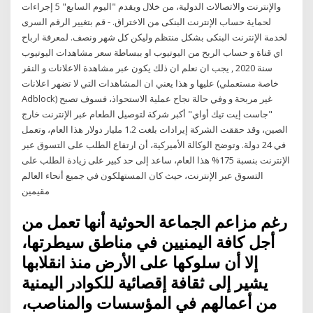
والإنترنت والاتصالات الدولية، من خلال ويقدم "اليوم السابع" 5 إجراءات
لحماية حساب الإنترنت البنكى من الاختراق. - قم بتغيير الرقم السرى
لخدمة الإنترنت البنكى بشكل منتظم وليكن كل شهر ونصف. لمعرفة ارباح
اي قناة و حساب الربح من اليوتيوب او ببساطة سعر مشاهدات اليوتيوب
سنة 2020 , يجب ان نعلم ان ذلك يكون عبر مشاهدة الاعلانات و النقر
عليها و هذا يعني ان المشاهدات التي لا تضهر اعلانات (خاصة مستعملي
Adblock) غير مربحة و وفي حالة نجاح عملية الاستحواذ، فسوف تصبح
"جاست إيت تيك أواي" أكبر شركة لتوصيل الطعام عبر الإنترنت خارج
الصين، وقد حققت الشركة إيرادات بلغت 1.2 مليار دولار هذا العام، وتعمل
في 24 دولة. وتوضح الوكالة الأميركية، أن ارتفاع الطلب على التسوق عبر
الإنترنت بنسبة 175% هذا العام، ساعد إلى حد كبير على زيادة الطلب على
التسوق عبر الإنترنت، حيث كان المستهلكون في جميع أنحاء العالم
مقيمين
رغم مزاعم الجماعة الحوثية أنها تعمل من
أجل كافة اليمنيين في مناطق سيطرتها،
إلا أن سلوكها على الأرض منذ انقلابها
يشير إلى ثقافة إقصائية للكوادر اليمنية
من أعمالهم في المؤسسات والمناصب،