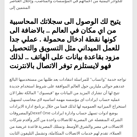
للكوادر اليمنية من أعمالهم في المؤسسات والمناصب، وإحلال العناصر
المنتمين إلى
يتيح لك الوصول الى سجلاتك المحاسبية
من اي مكان في العالم .. بالاضافة الى
كونها نقطة ادخال محمولة . عملي جدا
للعمل الميداني مثل التسويق والتحصيل
مزود بقاعدة بيانات على الهاتف .. لذلك
فهو لايستلزم توفر الاتصال بالانترنت
تواجه خدمة ''واتساب'' للمراسلة انتقادات بعد طلبها من مستخدميها البالغ
عددهم حوالى مليارين حول العالم الموافقة على شروط استخدام جديدة
تتيح لها أن تشارك المزيد من البيانات مع ''فيسبوك'' المالكة نظرا لان
عمليه حساب ايرادات اى مؤسسه مهمه اساسيه لاى محاسب لتسهيل
استخراج الميزانيه العموميه لها لذلك قمنا من خلال برنامج ادارة الايرادات
والمصروفاتDexef One بوضع ادوات تسهل حساب وادارة ايرادات
الشركه المنفصله عن المصرية للاتصالات واحدة من أكبر وأقدم شركات
الاتصالات في مصر والشرق الأوسط. وتمتلك المصرية قاعدة عريضة من
العملاء، تقدم لهم خدمات الاتصالات المتكاملة، وتشمل التليفون الثابت