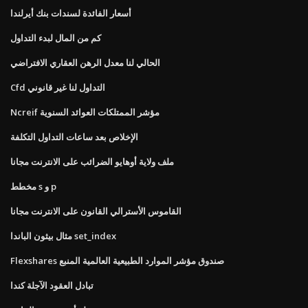
أسعار الفائدة لسندات بنك أيرلندا
كم من المال لبدء التداول
الحالي لنا معدل الرهن العقاري الافتراضي
Cfd التداول لنا غير قانوني
Ncreif مؤشر الممتلكات العوائد السنوية
الإخلاص بعد ساعات التداول التكلفة
ملف ولاية أوهايو الضرائب على الانترنت مجانا
مخطط s و p
القاموس الأسترالي القانون على الانترنت مجانا
مثال بيثون الباندا set_index
Flexshares صندوق مؤشر الموارد الطبيعية العالمية المنبع
تبادل العقود الآجلة كندا