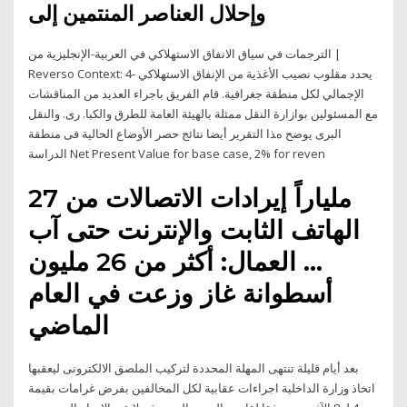
وإحلال العناصر المنتمين إلى
الترجمات في سياق الانفاق الاستهلاكي في العربية-الإنجليزية من |
Reverso Context: 4- يحدد مقلوب نصيب الأغذية من الإنفاق الاستهلاكي
الإجمالي لكل منطقة جغرافية. ﻗﺎم اﻟﻔﺮﻳﻖ ﺑﺎﺟﺮاء اﻟﻌﺪﻳﺪ ﻣﻦ اﻟﻤﻨﺎﻗﺸﺎت
ﻣﻊ اﻟﻤﺴﺌﻮﻟﻴﻦ ﺑﻮازارة اﻟﻨﻘﻞ ﻣﻤﺜﻠﺔ ﺑﺎﻟﻬﻴﺌﺔ اﻟﻌﺎﻣﺔ ﻟﻠﻄﺮق واﻟﻜﺒﺎ. رى. واﻟﻨﻘﻞ
اﻟﺒﺮى ﻳﻮﺿﺢ هﺬا اﻟﺘﻘﺮﻳﺮ أﻳﻀﺎ ﻧﺘﺎﺋﺞ ﺣﺼﺮ اﻷوﺿﺎع اﻟﺤﺎﻟﻴﺔ ﻓﻰ ﻣﻨﻄﻘﺔ
اﻟﺪراﺳﺔ Net Present Value for base case, 2% for reven
27 ملياراً إيرادات الاتصالات من
الهاتف الثابت والإنترنت حتى آب
… العمال: أكثر من 26 مليون
أسطوانة غاز وزعت في العام
الماضي
بعد أيام قليلة تنتهى المهلة المحددة لتركيب الملصق الالكترونى ليعقبها
اتخاذ وزارة الداخلية اجراءات عقابية لكل المخالفين بفرض غرامات بقيمة