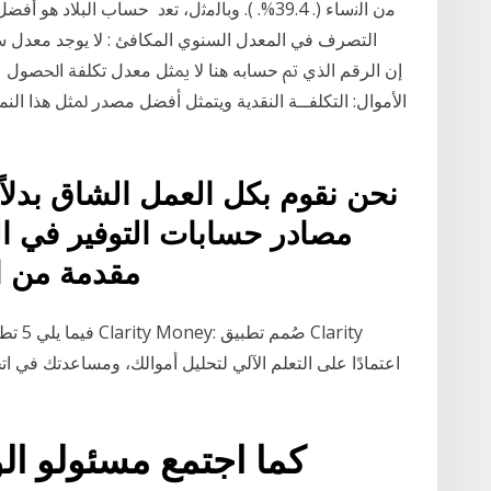
ﻣﻥ ﺍﻟﻧﺳﺎء (. 39.4%. ). ﻭﺑﺎﻟﻣﺛﻝ، ﺗﻌﺩ حساب الب
التصرف في المعدل السنوي المكافئ : لا يوجد معدل 
ﺍﻷﻣﻮﺍﻝ: ﺍﻟﺘﻜﻠﻔــﺔ ﺍﻟﻨﻘﺪﻳﺔ ﻭﻳﺘﻤﺜﻞ ﺃﻓﻀﻞ ﻣﺼﺪﺭ ﳌﺜﻞ ﻫﺬﺍ ﺍﻟﻨ
نحن نقوم بكل العمل الشاق بدلا
مصادر حسابات التوفير في ا
مقدمة من ال