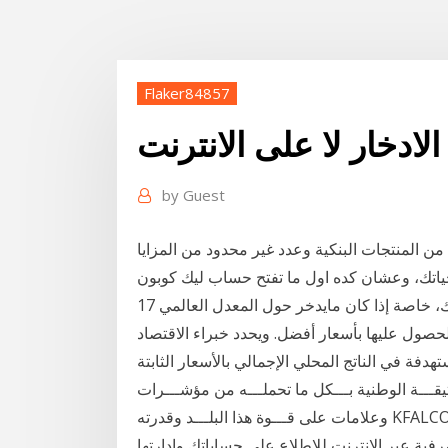
Flaker84857
ادخار لا على الانترنت
by
Guest
 المنتجات البنكية وعدد غير محدود من المزايا
17 أيلول (سبتمبر) 2019 منفعة الادخار ثابتة للأفراد كذلك، خاصة إذا كان مايدخر حول المعدل العالمي
لحصول عليها بأسعار أفضل. ويحدد خبراء الاقتصاد
ﻬﺪﻓﺔ ﻓﻲ اﻟﻨﺎﺗﺞ اﻟﻤﺤﻠﻲ اﻹﺟﻤﺎﻟﻲ ﺑﺎﻷﺳﻌﺎر اﻟﺜﺎﺑﺘﺔ
ﻫـــﺬه اﻟﻮﺛﻴﻘـــﺔ اﻟﻮﻃﻨﻴﺔ ﺑـــﻜﻞ ﻣﺎ ﺗﺤﻤﻠـــﻪ ﻣﻦ ﻣﺆﺷـــﺮات
وﻋﻼﻣﺎت ﻋﻠﻰ ﻗـــﻮة ﻫﺬا اﻟﺒﻠـــﺪ وﻗﺪرﺗﻪ KFALCON ) ، إذ ﺑﻠـــﻎ ﻋـــﺪد الحساب الأنسب لي · الخدمات
فية عبر الانترنت للاطلاع على حساباتك وإدارتها