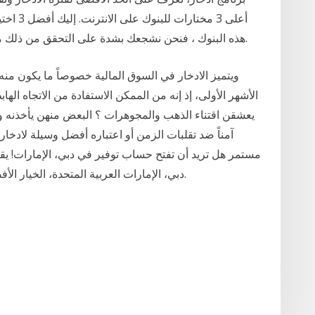
أعلى 3 م
هذه البنوك ، فنحن نشجعك بشدة على التحقق من ذلك من أجل تدقيقك واحتياجاتك واحتياجاتك المصرفية.
ويتميز الادخار في السوق المالية خصوصاً ما يكون منه
الأشهر الأولى، إذ إنه من الممكن الاستفادة من الاتجاه الها
يعشقن اقتناء الذهب والمجوهرات ؟ البعض منهن يأخذنه وسيل
آمناً ضد تقلبات الزمن أو اعتباره أفضل وسيلة لادخا
مستمر هل تريد أن تفتح حساب توفير في دبي، الإمارات! يق
دبي، الإمارات العربية المتحدة، الخيار الأفضل والقادر على خدمتك بأفضل الحلول لهذا الأمر.