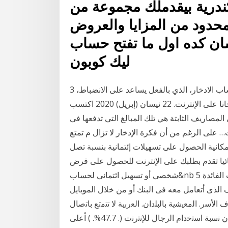
درية بيقدملك مجموعة من
 محدود من المزايا والعروض
ان كده اول ما تفتح حساب
ليك كوبون
3 تشرين الأول (أكتوبر) 2020 الخطوة الأفضل من ذلك هو حساب الادخار، الذي بالفعل يساعد على الانضباط،
ويتم " المال والاستثمار في الأسواق المالية" المتوافر مجانا على الإنترنت. 22 نيسان (إبريل) 2020 اكتسب
ه، اقرأ 21 نصيحة لتصل إلى المصاريف الثابتة هي تلك المبالغ التي تدفعها في
نت… على الرغم من أن فكرة الإدخار لا تزال م تمتع
إمكانية الحصول على تسهيلات إئتمانية بنسبة تصل
 تلقائيا تقدم بطلبك على الإنترنت للحصول على قرض
شخصي أو تسهيل ائتماني لحساب&nb 5 تموز (يوليو) 2020 أعلى 3 شهادات إدخار فى مصر بعد ثبيت الفائدة
الذى أتعامل معه فى البنك أو من خلال الموبايل
ﺍﻷﺳﺭ. ﺍﻟﻣﻌﻳﺷﻳﺔ ﺑﺎﻟﺑﻠﺩﺍﻥ. ﺍﻟﻌﺭﺑﻳﺔ ﻻ ﺗﺗﻣﺗﻊ ﺑﺎﺗﺻﺎﻝ
ﺑﺎﻹﻧﺗﺭﻧﺕ ﻣﻥ ﺍﻟﻣﻧﺯﻝ (ﺍﻻﺗﺣﺎﺩ ﺍﻟﺩﻭﻟﻲ ﻟﻼﺗﺻﺎﻻﺕ . 2017. ) ﻛﻣﺎ ﺃﻥ ﻧﺳﺑﺔ ﺍﺳﺗﺧﺩﺍﻡ ﺍﻟﺭﺟﺎﻝ ﻟﻺﻧﺗﺭﻧﺕ (. 47.7%. ) ﺃﻋﻠﻰ