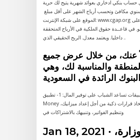
لاد هو أفضل حساب بنكي ادخاري بعوائد شهرية يتيح لك حرية
سنوي مكافئ وتحسب أرباح الشهر على أقل مبلغ
ﺍﳌﻮﻗﻊ ﻋﻠﻰ ﺷﺒﻜﺔ ﺍﻹﻧﺘﺮﻧﺖ: www.cgap.org ﺇﻥ ﺍﻟﺮﻗﻢ ﺍﻟﺬﻱ ﰎ ﺣﺴﺎﺑﻪ ﻫﻨﺎ ﻻ ﳝﺜﻞ ﻣﻌﺪﻝ ﺗﻜﻠﻔﺔ ﺍﳊﺼﻮﻝ ﻋﻠﻰ
ﻤﻮ. ﻓﻲ ﻗﺎﻋــﺪﺓ ﺣﻘﻮﻕ ﺍﳌﻠﻜﻴﺔ ﻓﻲ ﺍﻷﺭﺑﺎﺡ ﺍﳌﺘﺤﻘﻘﺔ
ﺩﺍﺧﻠﻴﺎ. ﻭﻳﻌﺘﻤﺪ ﻣﻌﺪﻝ. ﺍﻟﺮﺑﺢ ﺍﳊﻘﻴﻘﻲ ﺍﻟﺬﻱ ..
ً عنك، من خلال عرض جميع
لمنطقة والمناسبة لك، وهي
بنوك الرائدة في السعودية
فيما يلي 5 تطبيقات تساعد الشباب على توفير المال: 1- تطبيق Clarity Money: صُمم تطبيق Clarity
Money اعتمادًا على التعلم الآلي لتحليل أموالك، ومساعدتك في اتخاذ قرارات ذكية من أجل إعداد ميزانيك،
وتنظيم الفواتير، وتنبيهك بالاشتراكات في
Jan 18, 2021 · كما اجتمع مسئولو الوزارة،