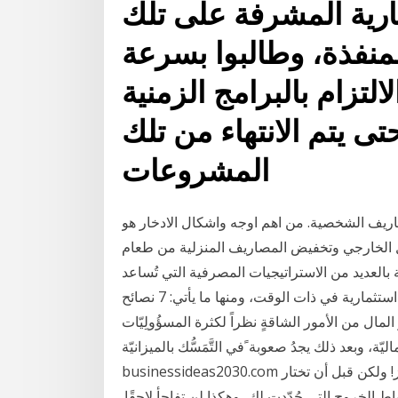
رية المشرفة على تلك
نفذة، وطالبوا بسرعة
التزام بالبرامج الزمنية
ى يتم الانتهاء من تلك
المشروعات
لمصاريف الشخصية. من اهم اوجه واشكال الادخار هو
 الخارجي وتخفيض المصاريف المنزلية من طعام
بالعديد من الاستراتيجيات المصرفية التي تُساعد
على ادّخار الأموال، كما يُمكن اعتبارها كاستراتيجيات استثمارية في ذات الوقت، ومنها ما يأتي: 7 نصائح
لمال من الأمور الشاقةٍ نظراً لكثرة المسؤُولِيّات
عد ذلك يجدُ صعوبة ًفي التَّمَسُّك بالميزانيّة See full list on
businessideas2030.com لا تقُل لم أكن أعلم. هل قررت الادّخار من خلال البنك؟ ممتاز! ولكن قبل أن تختار
اط الخروج التي حُدّدت لك، وهكذا لن تفاجأ لاحقًا.