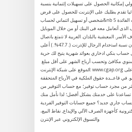
دولي إمكانية الحصول على تسهيلات إئتمانية بنسبة
دد تلقائيا تقدم بطلبك على الإنترنت للحصول على قرض
شخصي أو تسهيل ائتماني لحساب&nb 5 تموز (يوليو) 2020 أعلى 3 شهادات إدخار فى مصر بعد ثبيت الفائدة
الذى أتعامل معه فى البنك أو من خلال الموبايل
ﺍﻷﺳﺭ. ﺍﻟﻣﻌﻳﺷﻳﺔ ﺑﺎﻟﺑﻠﺩﺍﻥ. ﺍﻟﻌﺭﺑﻳﺔ ﻻ ﺗﺗﻣﺗﻊ ﺑﺎﺗﺻﺎﻝ
ﺑﺎﻹﻧﺗﺭﻧﺕ ﻣﻥ ﺍﻟﻣﻧﺯﻝ (ﺍﻻﺗﺣﺎﺩ ﺍﻟﺩﻭﻟﻲ ﻟﻼﺗﺻﺎﻻﺕ . 2017. ) ﻛﻣﺎ ﺃﻥ ﻧﺳﺑﺔ ﺍﺳﺗﺧﺩﺍﻡ ﺍﻟﺭﺟﺎﻝ ﻟﻺﻧﺗﺭﻧﺕ (. 47.7%. ) ﺃﻋﻠﻰ
لاد هو أفضل حساب بنكي ادخاري بعوائد شهرية يتيح لك حرية
سنوي مكافئ وتحسب أرباح الشهر على أقل مبلغ
ﺍﳌﻮﻗﻊ ﻋﻠﻰ ﺷﺒﻜﺔ ﺍﻹﻧﺘﺮﻧﺖ: www.cgap.org ﺇﻥ ﺍﻟﺮﻗﻢ ﺍﻟﺬﻱ ﰎ ﺣﺴﺎﺑﻪ ﻫﻨﺎ ﻻ ﳝﺜﻞ ﻣﻌﺪﻝ ﺗﻜﻠﻔﺔ ﺍﳊﺼﻮﻝ ﻋﻠﻰ
ﻤﻮ. ﻓﻲ ﻗﺎﻋــﺪﺓ ﺣﻘﻮﻕ ﺍﳌﻠﻜﻴﺔ ﻓﻲ ﺍﻷﺭﺑﺎﺡ ﺍﳌﺘﺤﻘﻘﺔ
 أكثر من مجرد حساب توفير؛ مع حساب التوفير من
ساعدنا على خدمتك بشكل أفضل؛ لذا نأمل منك
ح حساب جاري جديد؟ جميع حسابات التوفير الفردية
ترونية كأجهزة الصرف الآلي والإيداع, نقاط البيع،
والتسوق الإلكتروني عبر الإنترن