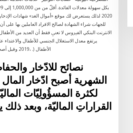
2020 لذلك يستعرض لك موقع «أموال الغد» شهادات الإدخ
للجهات شراء الشهادة لصالح الافراد العاملين بها على أن 
الانترنت البنكي ﺍﻟﻔﲑﻭﺱ ﻻ ﺗﻌﲏ ﻓﻘﻂ ﺃﻥ ﺍﻟﻌﺪﻳﺪ ﻣﻦ ﺍﻷﻃﻔﺎ
ﺍﻷﻃﻔﺎﻝ (. ،2019 ﻭﻗﺒﻞ ﺃﺻﺤﺎﺏ ﺍﳌﺼﻠﺤﺔ ﻫﺬﻩ ﺍﳌﺒﺎﺩﺭﺍﺕ ﲟﺜﺎﺑﺔ ﺗﻮﺟﻴﻪ ﻟﻠﻤﺒﺎﺩﺭﺍ
الشهرية أصبح ادّخار المال م
لكثرة المسؤُولِيّات المالي
القراراتِ الماليّة، وبعد ذلك يج