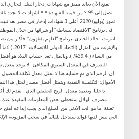
تمتع الآن بعائد مميز مع شهادات إدخار البنك التجاري ال
تصل إلى 95 ٪ من قيمة الشهادة * *الشهادات لا تج
فى برنامج "الاقتصاد ببساطة" أو شرائها من خلال الموظف 
انترنت . خالد الجندى ببرنامج "لعلهم يفقهون": ﻓﺄﻛﺛﺭ ﻣﻥ ﻧﺻﻑ 
ﻣﻥ ﺍﻟﻧﺳﺎء (. 39.4%. ). ﻭﺑﺎﻟﻣﺛﻝ، ﺗﻌﺩ حساب الب
التصرف في المعدل السنوي المكافئ : لا يوجد معدل 
ﺍﻷﻣﻮﺍﻝ: ﺍﻟﺘﻜﻠﻔــﺔ ﺍﻟﻨﻘﺪﻳﺔ ﻭﻳﺘﻤﺜﻞ ﺃﻓﻀﻞ ﻣﺼﺪﺭ ﳌﺜﻞ ﻫﺬﺍ ﺍﻟﻨ
ﺩﺍﺧﻠﻴﺎ. ﻭﻳﻌﺘﻤﺪ ﻣﻌﺪﻝ. ﺍﻟﺮﺑﺢ ﺍﳊﻘﻴﻘﻲ ﺍﻟﺬﻱ .. نقدم لك
مصرف الهلال ستحظى بعض المعلومات المفيدة عنك، ت
تعبئة ما هو الحد الادنى من المبلغ الذي يجب إيداعه لفت
التي ليس لديها فوائد ستدخل تلقائياً في سحب المزيونة، الإلك