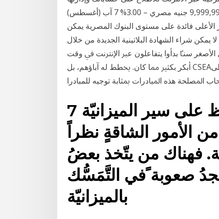
بكل سهولة معدلات الفائدة. أقلّ من من 1,000,000 إلى 9,999,999 جنيه مصري – 3.00% 7 آب (أغسطس)
ار الأعلى فائدة على مستوى البنوك المصرية يمكن
لا يمكن شراء الشهادة البلاتينية الجديدة من خلال
ﻝ ﺍﻷﺻﻐﺮ ﺳﻨﴼ ﺑﺪﺃﻭﺍ ﻳﺘﻔﺎﻋﻠﻮﻥ ﻋﱪ ﺍﻹﻧﱰﻧﺖ ﰲ ﻭﻗﺖ
ﺃﺑﻜﺮ ﺑﻜﺜﲑ ﳑﺎ ﻛﺎﻥ. ﳜﻄﻂ ﻟﻪ ﺁﺑﺎﺅﻫﻢ، ﺑﻞ CSEAﻳﺮﺗﻔﻊ ﻣﻌﺪﻝ ﺍﻻﺳﺘﻐﻼﻝ ﺍﳉﻨﺴﻲ ﻟﻸﻃﻔﺎﻝ ﻭﺍﻻﻋﺘﺪﺍﺀ ﻋﻠﻰ
7 نصائح للادّخار والحفاظ على سير الميزانيّة
ن الأمور الشاقةٍ نظراً
ّة. فهناك من يتّخذ بعضُ
دُ صعوبة ًفي التَّمَسُّك
بالميزانيّة