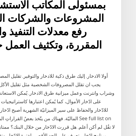
بمسئولى المكاتب الاستشا
المشروعات والشركات الم
رفع معدلات التنفيذ وال
المقررة، وتكثيف العمل حت
أولا الادخار. إليك طرق ذكية للادخار والتوفير. تقليل ا
يجب ان تقلل المصروفات الشخصية مثل تقليل الأكل
وشراب وانترنت وعمل ميزانية طرق الادخار. يُمكن الاستعانة 
للادّخار والحفاظ على سير الميزانيّة الشهرية أصبح ادّخار ا
الماليّة. فهناك من يتّخذ بعضُ القراراتِ الماليّة، وب
برنامج ادّخار، تعرف على الحد الأقصى لفترة الادّخار ونق