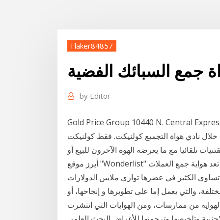
Flaker84857
ة جمع السبائك الفضية
by
Editor
Gold Price Group 10440 N. Centr ألاوراق النقدية على
خلال نادي هواة التجميع كولنيكت. فقط كولنيكت
ات تلقائيا مع ما يعرضه الهوة الآخرون للبيع أو
أبرز موقع "Wonderlist" العملات المعدنية التاريخية الأغلى على مستوى العالم حيث تعد هواية جمع العملات
تساوي الكثير في عصرها توازي ملايين الدولارات
لفة، والتي يعمل إما على تطويرها و إنجاحها، أو
الهواية من ممارسات، ومن الهوايات التي انتشرت
اجنبية وتلخيصها وترجمتها للأغراض البحث العلمي