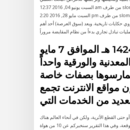
السبت يونيو 04, 2016 12:37 am من طرف slomaskhab100 » وكيل (المنظمه السعوديه لحقوق الامتياز)
السبت مايو 28, 2016 2:20 pm من طرف slomaskhab100 الاتحاد السعودي لسباق الحمام الزاجل - يهتم
وي حكايات تاريخية. ويعد (سوق العرصة) أحد أهم
يات تبادل تجاري بدءاً من نظام المقايضة مروراً
الاربعاء 6 ربيع الاول 1424 هـ الموافق 7 مايو
 المعدنية والورقية واحداً
ممارسوها بصفات خاصة
إن مواقع الانترنت تجمع
لعديد من الخدمات التي
أو حتى القطع الأثرية، ولكن في أنحاء العالم هناك
بعض الأشخاص الذين يحبون جمع الأشياء الغريبة وغير المتوقعة، وفي هذا التقرير سنخبركم عن 10 من هواة