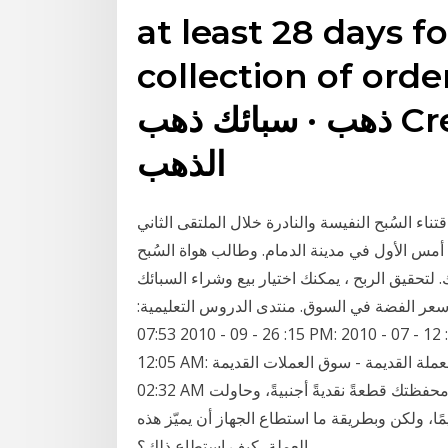
at least 28 days f
collection  · اشتري سبائك
ذهب · سبائك ذهب Credit Suisse; سبيكة
الذهب
 في اقتناء السُبح النفيسة والنادرة خلال الملتقى الثاني
أمس الأول في مدينة الدمام. وطالب هواة السُبح
 لتحقيق الربح ، يمكنك اختيار بيع وشراء السبائك
ع سعر الفضة في السوق. منتدى الدروس التعليمية:
15: 26 - 09 - 2010 07:53 PM: اسعار العملات المصرية: كيدا: منتدى البورصة المصرية: 0: 12 - 07 - 2010
12:05 AM: سوق العملة القديمة - سوق العملات القديمة: hames: استراحة بورصات: 1: 27 - 01 - 2010
02:32 AM قد تكون من هواة جمع العملات الأجنبية، أو امتلكت في محفظتك قطعةً نقديةً أجنبيةً، وحاولت
مًا، ولكن وبطريقة ما استطاع الجهاز أن يميّز هذه
العملة، كيف استطاع ذلك؟