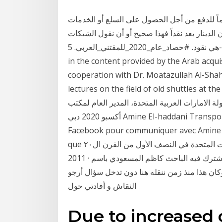
اماً للدفع من أجل الحصول على السلع أو الخدمات
ن الدينار يعد نقداً فهذا صحيح أو أن نقول الشيكات
هي نقود. #حصاد_عام_2020_للمقتني_العربي. 5-specialized training courses: It is a qualitative shift
in the content provided by the Arab acqui
cooperation with Dr. Moatazullah Al-Shah
lectures on the field of old shuttles. معالي ريم
 الامارات العربية المتحدة، المدير العام لمكتب
أكسبو 2020 دبي Amine El-haddani Transporteur est sur Facebook. Inscrivez-vous sur
Facebook pour communiquer avec Amine E
que ب. ماكس ميهل، شيخ شيوخ تجار العملة بالولايات المتحدة في النصف الأول من القرن ال٢٠ Mar 12,
2011 · نقاش في شبكة ونتديات رواسي الاسلم حول نسب الاسلم اشترك فيه الباحث كاظم المسعودي باسم
وكان هذا منذ زمن ننقله هنا دون تدخل سؤال أرجو
النقاش و أفادتي حول
Due to increased