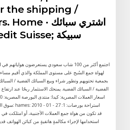
or the shipping /
of orders. Home
اجتمع أكثر من 100 شاب سعودي يستعرضون هواياتهم
لهواة جمع السُبح على مستوى المملكة والذي أقيم مساء 
بجمعية تحتويهم وتطور شراء وبيع السبائك الفضية / السبائك.
الفضية / السبائك الفضية. يمنحك الاستثمار ربحًا عند ارتفا
استخدامها لإجراء مكالمةٍ هاتفيةٍ من كبائن الهواتف قدي