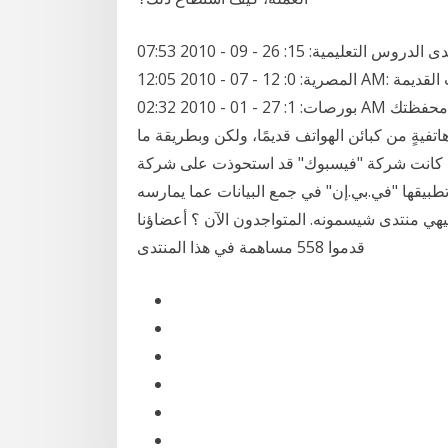
منتدى الدروس التعليمية: 15: 26 - 09 - 2010 07:53 PM: اسعار العملات المصرية: كيدا: منتدى البورصة
المصرية: 0: 12 - 07 - 2010 12:05 AM: سوق العملة القديمة - سوق العملات القديمة: hames: استراحة
بورصات: 1: 27 - 01 - 2010 02:32 AM قد تكون من هواة جمع العملات الأجنبية، أو امتلكت في محفظتك
هاتفيةٍ من كبائن الهواتف قديمًا، ولكن وبطريقة ما
لك؟ كانت شركة "فيسبوك" قد استحوذت على شركة
ون دولار لاستخدام تطبيقها "في.بي.إن" في جمع البيانات عما يمارسه
هي منتدى شيسمونه. المتواجدون الآن ؟ أعضاؤنا
قدموا 558 مساهمة في هذا المنتدى