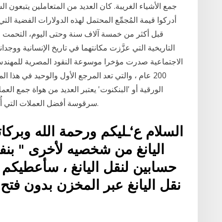
جمع الأشياء الغريبة. كان العديد من المتعاملين يتبعون 
قبل أكثر من خمسة آلاف سنة وحتى اليوم، التحمت 
التاريخية التي عزَّزت مكانتهما في تاريخ الإنسانية ووجد
الاجتماعية صدرت مؤخرا موسوعة النقود المصرية للمهندس
200 عام ، والتي تعد المرجع الأول والوحيد في هذ
سرقوسة أفضل العملات التي أُنتجت في العالم القديم، وربما في أي وقت مضى.
السلام ع‘ـليكم ورحمة الله وبركا
اليانغ من شخصيه لأخرى " بن
حسابين لنقل اليانغ ، سأعطيكم