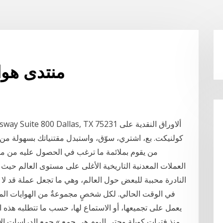
منتدى هوا
al Expressway Suite 800 Dallas, TX 75231
كولنيكت. بع، اشتري، سوّق، واستبدل مقتنياتك بسهولة من 
من يقوم بملائمة ما ترغب في الحصول عليه من مقتني
النادرة محببة للبعض حول العالم، وهي ما تجعل عملة قد لا 
في الوقت الحالي. لكل شخصٍ مجموعةٌ من الهوايات المخت
يعمل على تجميعها، أو الاستماع لها، حسب ما تتطلبه هذه 
منذ فتراتٍ كويلةٍ وحتى اليوم هي جمع » جمع الدراسات ال