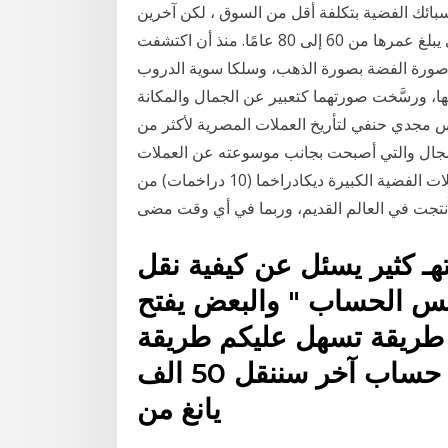
السبائك الفضية بتكلفة أقل من السوق ، لكن آخرين
أدركوا قيمة المُجمِّع المحتمل لهذه الدولارات الفضية التي يبلغ عمرها من 60 إلى 80 عامًا. منذ أن اكتشفت
صورة الفضة بصورة الذهب، وسلكا سوية الدروب
انها، ورسَّخت صورتهما كتعبير عن الجمال والمكانة
 مجدي حنفي لتأريخ العملات المصرية لأكثر من
ا المجال والتي أصبحت بجانب موسوعته عن العملات
الورقية أو 'البنكنوت' يعتبر العديد من هواة جمع العملات الفضية الكبيرة ديكادراخما (10 دراخمات) من
تهـ كثير يسئل عن كيفية نقل
فس الحساب " والبعض يفتح
 طريقة تسهل عليكم طريقة
نقل اليانغ عبر المخزن بدون فتح حساب آخر سننقل 50 الف
يانغ من