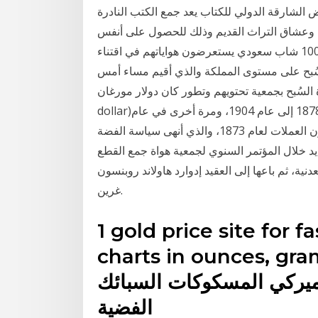
لة اليومية لمغرض الشارقة الدولي للكتاب يعد جمع الكتب النادرة
اء وعشاق التراث القديم وذلك للحصول على أنفس
المخطوطات وأندرها، وفي ظل افتقار بعض اجتمع أكثر من 100 شاب سعودي يستعرضون هواياتهم في اقتناء
 السُبح على مستوى المملكة والذي أقيم مساء أمس
جمعية تحتويهم وتطور كان دولار مورغان (بالإنجليزية: Morgan
dollar)‏ عملة من دولارات الولايات المتحدة تم سكها من عام 1878 إلى عام 1904، ومرة أخرى في عام
1921.كان أول دولار فضي قياسي يتم سكه منذ صدور قانون العملات لعام 1873، والذي أنهى سياسة الفضة
حدة -وبالتحديد خلال المؤتمر السنوي لجمعية هواة جمع القطع
ت المعدنية، ثم باعها إلى العقيد إدوارد هاولاند روبنسون
غرين.
1 gold price site for f
charts in ounces, جمع القطع
لأميركي المسكوكات السبائك
الفضية