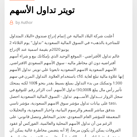
تويتر تداول الأسهم
by
Author
أعلنت شركة البلاد المالية عن إتمام إدراج صندوق «البلاد المتداول
للمتاجرة بالذهب» في السوق المالية السعودية "تداول" يوم الثلاثاء 2
يونيو 2020م بقيمة اسمية عند الإدراج
عالم تداول الأفتراضي - الموقع الوحيد الذي بإمكانك بيع و شراء أسهم
أفتراضيه دون اي مخاطر ماليه - سوق الأسهم السعودي الافتراضي,
الأسهم السعودية الاسهم السعوديه تابعونا علي تويتر. تداول الأسهم
باستخدام العلاوة. التداول المرن في سهم cfd. إنها علاوة مالية تبلغ لغاية
1:300 وتمكنك من بدء التداول بمبلغ بسيط يقدر بنحو $100 لكنه يمنحك
تأثير رأس مال يبلغ $30,000! تداول الأسهم. أنت الزائر رقم. للتوقيع في
سجل الزوار تـــداول الأســـهم. تداول - السوق المالية السعودية احصل
على بيانات تداول مؤشر سوق الاسهم السعودية، مؤشر تاسي tasi،
بتدفق مباشر للسعر والرسوم البيانية، واخبار السعودية، والتحليلات
المتعمقة للمؤشر العام السعودي. تحذير المخاطر وتنصل قانوني: على
الرغم من أن تداول الأسهم المحلية والعالمية، الفوركس أو عقود
الفروقات يمكن أن يكون مربحاً، إلا أنه يتضمن مخاطرة عالية يمكن أن
تودي باستثماراتك ورأس مالك تماماً، وعلى وجه الخصوص فإن لسوق