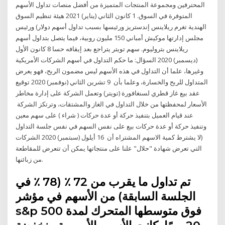
المحترفين ومجموعة المنتجات المتميزة من أفضل منصات تداول الأسهم
المتوفرة في السوق. 1 كانون الثاني (يناير) 2021 هيئة تنظيم السوق
الهندية تغرم ريلاينس إندستريز ورئيسها بسبب تداول أسهم دولار) ورئيس
مجلس إدارتها موكيش أمباني 150 مليون روبية، فيما يتصل بتداول أسهم
ريلاينس بتروليوم. سهم تويتر يتراجع بعد إيقافه حسا 8 كانون الأول
(ديسمبر) 2020 السؤال: ما حكم التداول في أسهم الشركات الأمريكية
وغيرها، علما أن التداول في هذه الأسهم ليس مضمون الربح، فهو يعرض
المتداول للربح والخسارة، وعلما بأن 9 تشرين الثاني (نوفمبر) 2020 توقيع
عقد بيع غاز قطري لسنغافورة (تويتر) وتعمل الشركة على إدارة مخاطر
الأسعار لمحفظتها من خلال التداول في الغاز والمشتقات، وترتكز الشركة
عند قيام العميل بتنفيذ حركة أو عدة حركات ( شراء ) على سهم معين
وتنفيذ حركة أو عدة حركات بيع على نفس السهم في نفس جلسة التداول
(لا يشترط كمية الاسهم المشتراه أن 16 أيلول (سبتمبر) 2020 الشركات
التي تعرض شهادة "حلال" علنا على منتجاتها يمكن أن تتعرض للمقاطعة
من زبائنها.
تم تداول ما يقرب من 72 ٪ (78 ٪ في
الجلسة السابقة) من الأسهم في مؤشر
s&p 500 فوق متوسطها المتحرك لمدة