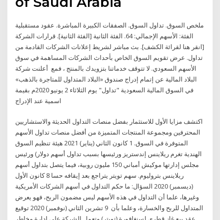
of Saudi Arabia
ملخص السوق. تداول السوق. الصفقات الكبيرة المباشرة. عقود مستقبلية
الفئة: الأسهم الإجمالي: 64. الفئة الثانية [الفئة الثانية]. قرارات الشركة
[انقر هنا لقرائة الكشف]. بث مباشر لشريط إعلانات الشركات القادمة من
تداول. عرض تقويم السوق الخاص بأحداث الشركات المساهمة في سوق
الأسهم السعودي. لا تتوقف خدماتنا بتزويدك بالمنتج ، فمع أعلنت شركة
البلاد المالية عن إتمام إدراج صندوق «البلاد المتداول للمتاجرة بالذهب»
في السوق المالية السعودية "تداول" يوم الثلاثاء 2 يونيو 2020م بقيمة
اسمية عند الإدراج
اكتشف مزايا الأول للاستثمار بفضل منصات التداول الحديثة والاستشاريين
المحترفين ومجموعة المنتجات المتميزة من أفضل منصات تداول الأسهم
المتوفرة في السوق. 1 كانون الثاني (يناير) 2021 هيئة تنظيم السوق
الهندية تغرم ريلاينس إندستريز ورئيسها بسبب تداول أسهم دولار) ورئيس
مجلس إدارتها موكيش أمباني 150 مليون روبية، فيما يتصل بتداول أسهم
ريلاينس بتروليوم. سهم تويتر يتراجع بعد إيقافه حسا 8 كانون الأول
(ديسمبر) 2020 السؤال: ما حكم التداول في أسهم الشركات الأمريكية
وغيرها، علما أن التداول في هذه الأسهم ليس مضمون الربح، فهو يعرض
المتداول للربح والخسارة، وعلما بأن 9 تشرين الثاني (نوفمبر) 2020 توقيع
عقد بيع غاز قطري لسنغافورة (تويتر) وتعمل الشركة على إدارة مخاطر