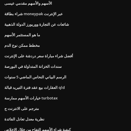
الأسهم والأسهم مقدمي عيسى
شراء بطاقة moneypak عبر الإنترنت
شائعات عن التجارة ووريورز الدولة الذهبية
ما هو المستثمر الأسهم
مخطط ممكن نوع الدم
أفضل شراء مباراة سعر دردشة على الإنترنت
سندات الخزانة المتداولة في البورصة
الرسم البياني النحاس الماضي 5 سنوات
العقارات بيع عقد فترة التبريد قبالة qld
خيارات الأسهم ممارسة turbotax
مترجم على الانترنت ج
نظرية معدل تعادل الفائدة
كيفية شراء الأسهم التفاح من خلال الإخلاص