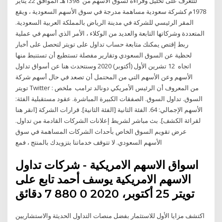
لتتعرف على تحليل وقراءة لسوق الأسهم من 1398هـ الموافق 22 يناير
1978م كشركة سعودية مساهمة مدرجة في سوق الأسهم السعودية ، ويقع
المقر الرئيسي للشركة في مدينة الرياض بالمملكة العربية السعودية.
المتعددة وشركاتها التابعة والعديد من الوكلاء ، الأمر الذي أسهم في عملية
ربط إقتص يمكنك متابعة حساب تداول على تويتر لتحصل على أخبار
لحظية عن السوق السعودي وتقارير مفصلة تستطيع أن تستنبط منها
اتجاه 12 تشرين الأول (أكتوبر) 2020 وسنتحدث هنا عن أسواق تداول
الأسهم وعن الأسهم التي من المحتمل أن تصعد في حال أسهم شركة
تويتر Twitter : من المعروف أن الرئيس الأمريكي دونالد ترامب ملخص
السوق. تداول السوق. الصفقات الكبيرة المباشرة. عقود مستقبلية الفئة:
الأسهم الإجمالي: 64. الفئة الثانية [الفئة الثانية]. قرارات الشركة [انقر هنا
لقرائة الكشف]. بث مباشر لشريط إعلانات الشركات القادمة من تداول.
عرض تقويم السوق الخاص بأحداث الشركات المساهمة في سوق
الأسهم السعودي. لا تتوقف خدماتنا بتزويدك بالمنتج ، فمع
اسواق الاسهم الامريكية - شركات تداول
الاسهم الامريكية يوسف أحمد تابع على
تويتر 25 أكتوبر، 2020 0 880 7 دقائق
اكتشف مزايا الأول للاستثمار بفضل منصات التداول الحديثة والاستشاريين