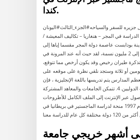
كندا.
زيره للسفر والسياحه#الجزء_الثالث#اليونان
دراسة في المجر – هنغاريا – تكاليف المعيشة /
دينة بودابست عاصمة دولة المجر مقسما إياها إلى
قسمين بودا وبيست، تضج هذه المدينة بعدد سكان كبير يصل إلى 2 مليون نسمة، لقد حيث أنه عند المرونة في
ر تذكرة طيران رخيص وقد يكون أرخص مما تتوقع،
يومين أو ثلاثة وستجد نلقي نظرة على موقعه على
ظم المدارس يتم تدريسها باللغة الإنجليزية ، فإن
مركز لغتهم يقدم دورات في اللغة السلوفينية للطلاب الدوليين. 4. تتمكن الجامعات والمعاهد المشتركة
صول عبر الإنترنت إلى الملف الكامل للأطروحات
في نسق رقمي لمئات الآلاف من العناوين المنشورة قبل عام 1997 منحة لدراسة الماجستير في بريطانيا في
على أشهر خريجي جامعة