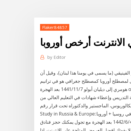
Flaker84857
الانترنت أرخص أوروبا
by
Editor
 الفينيقي (ما يسمى في يومنا هذا لبنان)، وقيل أن
ل لمصطلح أوروبا كمصطلح جغرافي هو في ترانيم
هومري إلى ديليان أبولو 7‏‏/11‏‏/1441 بعد الهجرة ous الأكاديمية السويسرية الملكية للإقتصاد والتكنولوجيا،
التدريس وإعطاء شهادات في التعليم العالي من
‎Study in Russia & Europe::الدراسة في روسيا + أوروبا‎. 1,521 likes · 5 talking about this. ‎دعوات و
تأشيرات مضمونة مكاتبنا في المدن المذكورة مرخصة 4‏‏/6‏‏/1442 بعد الهجرة مع تجول يمكنك حجز فنادق
 يفوتك افضل العروض المتاحة على الانترنت. اذا