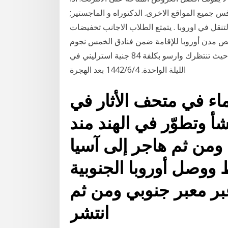
س جميع المواقع الاخرى. الدكتوراه و الماجستير;
نقل في اوروبا . يتمتع الطلاب الاجانب تخفيضات
 على أرخص مدن أوروبا للإقامة ضمن فنادق الخمس نجوم
فالاستمتاع والترف ليس حكرا على من يملكون المال.. حيث تنتظرك وارسو بكلفة 84 جنية استرليني في
الليلة الواحدة. 4‏‏/6‏‏/1442 بعد الهجرة
ماء في متحف الأثار في
أ وتطوّر في الهند مند
ومن ثم هاجر إلى آسيا
وصل أوروبا الجنوبية
250,000 عام عبر معبر جنوبي ومن ثم
انتشر