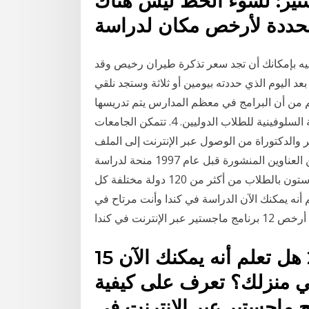
تير: لسوء الحظ ليس هناك
 فيه بإمكانك أن تجد سعر تذكرة طيران رخيص وقد
 اليوم الذي حددته بيومين أو ثلاثة وستجد نلقي
م من أن البرامج في معظم المدارس يتم تدريسها
باللغة الإنجليزية ، فإن مركز لغتهم يقدم دورات في اللغة السلوفينية للطلاب الدوليين. 4. تتمكن الجامعات
والدكتوراة من الوصول عبر الإنترنت إلى الملف
الكامل للأطروحات في نسق رقمي لمئات الآلاف من العناوين المنشورة قبل عام 1997 منحة لدراسة
الماجستير في بريطانيا في جامعة أستون , ترحب جامعة أستون بالطلاب من أكثر من 120 دولة مختلفة كل
نا. 15 كانون الأول (ديسمبر) 2020 هل تعلم أنه يمكنك الآن الدراسة في كندا وأنت مرتاح في
15 كانون الأول (ديسمبر) 2020 هل تعلم أنه يمكنك الآن
ي منزلك؟ تعرف على كيفية
ي من أرخص 12 برنامج ماجستير عبر الإنترنت في