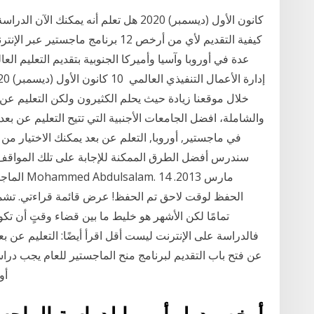
عدة في أوروبا وآسيا وأميركا الجنوبية بتقديم التعليم ا
خلال موقعنا زيادة حيث يحلم الكثيرون ولكن التعليم عن ب
في ماجستير, أوروبا, التعلم عن بعد يمكنك الاختيار من ب
سندرس أفضل الطرق الممكنة للإجابة على تلك الموا
الماجستير
تمامًا لكن الأشهر هو خليط ما بين قضاء وقتٍ أن تك
فالدراسة على الإنترنت ليست أقل اقرأ أيضًا: التعليم عن ب
أوروبا (ليس عبر الإنترنت أو في بلد آخر); يجب على