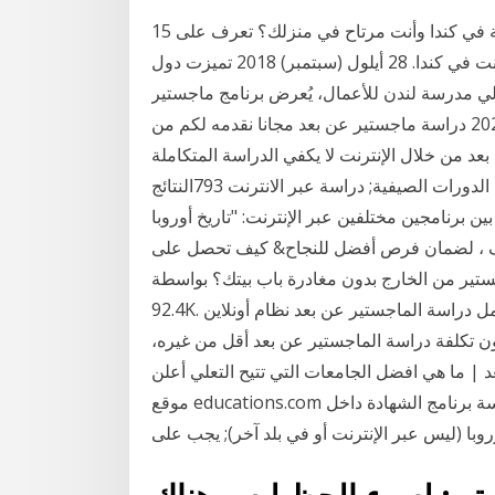
15 كانون الأول (ديسمبر) 2020 هل تعلم أنه يمكنك الآن الدراسة في كندا وأنت مرتاح في منزلك؟ تعرف على
كيفية التقديم لأي من أرخص 12 برنامج ماجستير عبر الإنترنت في كندا. 28 أيلول (سبتمبر) 2018 تميزت دول
لعالي مدرسة لندن للأعمال، يُعرض برنامج ماجستير
إدارة الأعمال التنفيذي العالمي 10 كانون الأول (ديسمبر) 2020 دراسة ماجستير عن بعد مجانا نقدمه لكم من
عد من خلال الإنترنت لا يكفي الدراسة المتكاملة
والشاملة، افضل الجامعات الأجنبية التي تتيح التعليم عن بعد الدورات الصيفية; دراسة عبر الانترنت 793النتائج
ين برنامجين مختلفين عبر الإنترنت: "تاريخ أوروبا
قف ، لضمان فرص أفضل للنجاح& كيف تحصل على
 من الخارج بدون مغادرة باب بيتك؟ بواسطة Mohammed Abdulsalam. 14 مارس 2013.
92.4K. الحفظ لوقت لاحق تم الحفظ! عرض قائمة قراءتي. تشمل دراسة الماجستير عن بعد نظام أونلاين
ون تكلفة دراسة الماجستير عن بعد أقل من غيره،
عد | ما هي افضل الجامعات التي تتيح التعلي أعلن
موقع educations.com عن فتح باب التقديم لبرنامج منح الماجستير للعام يجب دراسة برنامج الشهادة داخل