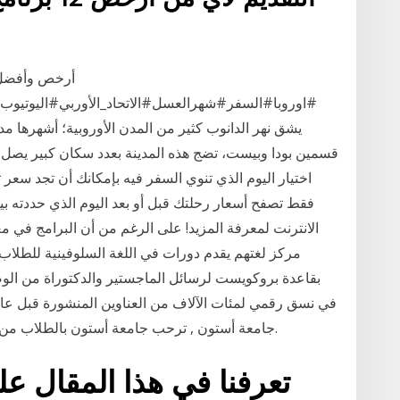
أرخص وأفضل ج
#اوروبا#السفر#شهرالعسل#الاتحاد_الأوربي#اليوتيوب ال
يشق نهر الدانوب كثير من المدن الأوروبية؛ أشهرها م
اختيار اليوم الذي تنوي السفر فيه بإمكانك أن تجد سع
فقط تصفح أسعار رحلتك قبل أو بعد اليوم الذي حددته ب
الانترنت لمعرفة المزيد! على الرغم من أن البرامج في مع
بقاعدة بروكويست لرسائل الماجستير والدكتوراة من الو
جامعة أستون , ترحب جامعة أستون بالطلاب من أكثر من 120 دولة مختلفة كل عام للدراسة معنا.
تعرفنا في هذا المقال 