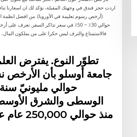
اردت حجز فندق في وجهتك المقبلة، نؤكد لك ان اسعارنا تناف
(أرخص رسوم تعليمة في الأوروبا). من افضل انظمة الت
حوالي 30٪ ~ 50٪ في سعر تذاكر السفر. تعرف
تطوّر النوع. يفترض العل
جامعة أوسلو بأن الأرخص نش
حوالي مليونيّ سنة 
الوسطى والشرق الأوسط و
منذ حوالي 