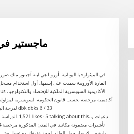
ماجستير في 
في الميثولوجيا اليونانية، أوروبا هي ابنة آجينور ملك صور
القارة الأوروبية سميت على إسمها.. أول استخدام مسج
أكاديمية مرخصة بحسب قانون الحكومة السويسرية لمزاولة 
لدرجة البكالوريوس، الماجستير والدكتوراه تحت قرار رقم dbk dbks 6 / 33
بارخص الاسعار حول العالم. احجز فندقك مع تجول حتى لا