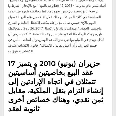
وعد بالبيع – بيع بالإيجار – شرط وا Jan 12, 2021 · أشاد مدير عام مديرية
الروضة عاتق سعيد بن حبتور بجهود محافظ محافظة شبوة في خدمة
المحافظة في كافة المجالات .و ذلك خلال لقاء مدير عام الروضة صباح
اليوم بالاخ/ حسين صائل مدير عام مكتب الاشغال العامة و الطرق
بالمحافظة Sep 26, 2017 · ماجستير العقود 1. ‫م‬‫ي‬‫د‬‫ق‬‫ت‬ ‫و‬ ‫د‬‫ا‬‫د‬‫ع‬‫إ‬ ‫ن‬‫ا‬‫ر‬‫ك‬‫س‬‫ل‬‫ا‬
‫ن‬‫ا‬‫و‬‫ر‬‫م‬ ‫ر‬‫و‬‫ت‬‫ك‬‫د‬‫ل‬‫ا‬ ‫ي‬‫م‬‫ا‬‫ح‬‫م‬‫ل‬‫ا‬ ‫العقود‬ ‫ماجستير‬ وعد الكشافة: " أعد بشرفي أن
أبذل جهدي في القيام بواجبي نحو الله ثم الوطن، وأن أساعد الناس في
جميع الظروف وأن أعمل بقانون الكشافة". قانون الكشافة: شرف
الكشاف موثوق به.
17 حزيران (يونيو) 2010 و يتميز
عقد البيع بخاصيتين أساسيتين
تتمثلان في اتجاه الإرادتين إلى
إنشاء التزام بنقل الملكية، مقابل
ثمن نقدي، وهناك خصائص أخرى
ثانوية لعقد