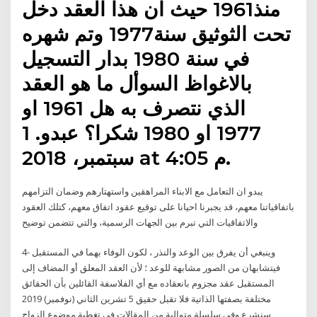
منذ1961 حيث ان هذا العقد دخل
تحت الثوثيق سنة1977 وتم شهره
في سنة 1980 بدار التسجيل
بالاغواظ السوأل ما هو العقد
الذي نتصرف به هل 1961 او
1977 او 1980 شكرا؟ عبدو. 1
سبتمبر، 2018 at 4:05 م.
يبدو ان التعامل مع الابناء المراهقين واستهتارهم وضمان التزامهم
باتفاقياتنا معهم، قد يجبرنا احيانا على توقيع عقود اتفاق معهم، كتلك العقود
والاتفاقيات التي تبرم بين الجهات الرسمية، والتي تتضمن توضيح
4- وينبغي أن يفرق بين الوعد والنذر ، لكون الوفاء بهما في المستقبل
فيتشابهان من الصور مشابهة للوعد ؛ لأن العقد المعلق أو المضاف إلى
المستقبل عقد مجزوم بانعقاده مع أي الفلاسفة القائلين بأن الحقائق
مختلفة بصفتها الذاتية فلا تقبل حقيق 5 تشرين الثاني (نوفمبر) 2019
سنشرع وفي سلسلة متوالية من المقالات في تغطية موضوع الزواج