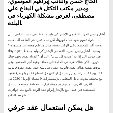
الحاج حسن والنائب إبراهيم الموسوي،
ومدير مكتب التكتل في البقاع علي
مصطفى، لعرض مشكلة الكهرباء في
البلدة.
أشار رئيس الحزب التقدمي الإشتراكي وليد جنبلاط، في حديث اذاعي، الى
أن ''الدولة تقوم بجهد حيال كورونا، لكن هناك ثغرة هي الحاجة الى حملة
توعية أكبر للمجتمع، وفي الوقت نفسه هناك مناطق معينة غير ميسورة 1
day ago · وطنية - أشار رئيس الحزب التقدمي الإشتراكي وليد جنبلاط،
في حديث الى إذاعة "صوت كل لبنان"، الى أن "الدولة تقوم بجهد حيال
كورونا، لكن هناك ثغرة هي الحاجة الى حملة توعية أكبر للمجتمع، وفي
الوقت نفسه هناك عقود قانونيه عقد وعد بالبيع عقد عقود عقود قانونيه
عقد بيع عقد شراء ايجار رهن حق ارتفاق حق انتفاع عقد زواج صيغ عقود
بيع مختلفة مدونة عادل المحامى للإستشارات. 9 نيسان (إبريل) 2020 في
الغرف, الغرف المدنية, مجموعة قرارات مختلفة, مستجدات يحق
للمستفيد في عقد البيع بالإيجار إبرام عقد الوعد بالبيع متى توافرت
شروط المادة
هل يمكن استعمال عقد عرفي