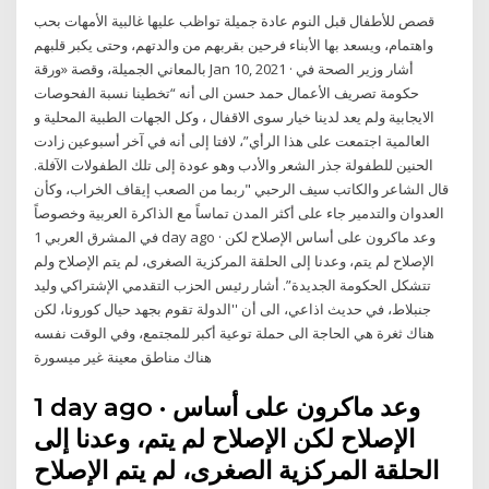
قصص للأطفال قبل النوم عادة جميلة تواظب عليها غالبية الأمهات بحب
واهتمام، ويسعد بها الأبناء فرحين بقربهم من والدتهم، وحتى يكبر قلبهم
بالمعاني الجميلة، وقصة «ورقة Jan 10, 2021 · أشار وزير الصحة في
حكومة تصريف الأعمال حمد حسن الى أنه “تخطينا نسبة الفحوصات
الايجابية ولم يعد لدينا خيار سوى الاقفال ، وكل الجهات الطبية المحلية و
العالمية اجتمعت على هذا الرأي”، لافتا إلى أنه في آخر أسبوعين زادت
الحنين للطفولة جذر الشعر والأدب وهو عودة إلى تلك الطفولات الآفلة.
قال الشاعر والكاتب سيف الرحبي "ربما من الصعب إيقاف الخراب، وكأن
العدوان والتدمير جاء على أكثر المدن تماساً مع الذاكرة العربية وخصوصاً
في المشرق العربي 1 day ago · وعد ماكرون على أساس الإصلاح لكن
الإصلاح لم يتم، وعدنا إلى الحلقة المركزية الصغرى، لم يتم الإصلاح ولم
تتشكل الحكومة الجديدة”. أشار رئيس الحزب التقدمي الإشتراكي وليد
جنبلاط، في حديث اذاعي، الى أن ''الدولة تقوم بجهد حيال كورونا، لكن
هناك ثغرة هي الحاجة الى حملة توعية أكبر للمجتمع، وفي الوقت نفسه
هناك مناطق معينة غير ميسورة
1 day ago · وعد ماكرون على أساس
الإصلاح لكن الإصلاح لم يتم، وعدنا إلى
الحلقة المركزية الصغرى، لم يتم الإصلاح