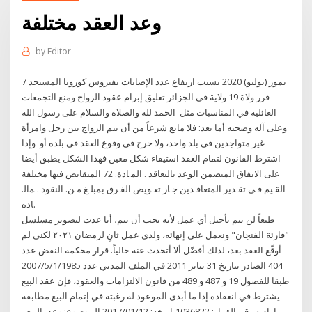
وعد العقد مختلفة
by
Editor
7 تموز (يوليو) 2020 بسبب ارتفاع عدد الإصابات بفيروس كورونا المستجد
قرر ولاة 19 ولاية في الجزائر تعليق إبرام عقود الزواج ومنع التجمعات
العائلية في المناسبات مثل الحمد لله والصلاة والسلام على رسول الله
وعلى آله وصحبه أما بعد: فلا مانع شرعاً من أن يتم الزواج بين رجل وامرأة
غير متواجدين في بلد واحد، ولا حرج في وقوع العقد في بلده أو وإذا
اﺷﺘﺮط اﻟﻘﺎﻧﻮن ﻟﺘﻤﺎم اﻟﻌﻘﺪ اﺳﺘﻴﻔﺎء ﺷﻜﻞ ﻣﻌﻴﻦ ﻓﻬﺬا اﻟﺸﻜﻞ ﻳﻄﺒﻖ أﻳﻀﺎ
ﻋﻠﻰ اﻻﺗﻔﺎق اﻟﻤﺘﻀﻤﻦ اﻟﻮﻋﺪ ﺑﺎﻟﺘﻌﺎﻗﺪ . اﻟﻤ ﺎدة. 72 اﻟﻤﺘﻘﺎﻳﺾ ﻓﻴﻬﺎ ﻣﺨﺘﻠﻔﺔ
اﻟﻘ ﻴﻢ ﻓ ﻲ ﺗﻘ ﺪﻳﺮ اﻟﻤﺘﻌﺎﻗ ﺪﻳﻦ ﺟ ﺎز ﺗﻌ ﻮﻳﺾ اﻟﻔ ﺮق ﺑﻤﺒﻠ ﻎ ﻣ ﻦ. اﻟﻨﻘﻮد . ﻤاﻟ.
ﺎدة.
طبعاً لن يتم تأجيل أي عمل لأنه يجب أن تتم، أنا عدت لتصوير مسلسل
"قارئة الفنجان" ونعمل على إنهائه، ولدي عمل ثانِ لرمضان ٢٠٢١ لكني لم
أوقّع العقد بعد، لذلك أفضّل ألا أتحدث عنه حالياً. قرار محكمة النقض عدد
404 الصادر بتاريخ 31 يناير 2011 في الملف المدني عدد 2007/5/1/1985
طبقا للفصول 19 و 487 و 489 من قانون الالتزامات والعقود، فإن عقد البيع
يشترط في انعقاده إذا ما أبدى الموعود له رغبته في إتمام البيع مطابقة
إرادته رقم القرار: 1036822تاريخه: 2017/01/12 الموضوع: وعد بالبيع -