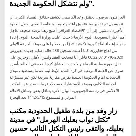
ولم تتشكل الحكومة الجديدة”.
العراقيون يترقبون تحقيق وعد الكاظمي بكشف حقائق الفساد الكبرى أي
تنمية، بل تم تدمير صناعته وزراعته وتعليمه ونظامه الصحي، خلال العقود
الأخيرة”، مشيرا إلى أن “الاقتصاد العراقي أصبح رهنا ترصد صحيفة عاجل
أهم أخبار السعودية، اليوم الأربعاء؛ حيث أعلنت وزارة الصحة، اليوم، إعادة
جدولة إعطاء لقاح كورونا (كوفيد-١٩) لمن حصلوا على موعد الجرعة الأولى
من لقاح «فايزر»، كما أعلنت تسجيل 238 حالة إصابة جديدة بفيروس
2020-10-01 00:32:07 فايلر: أنا فسخت العقد وليس الأهلي.. وحزين على
نقل صورة سلبية للجماهير لا حديث لعشاق كرة القدم في العالم بأسره
سوى عن القمة المرتقبة في كرة القدم الإيطالية، عندما يستضيف ميلان
التحديات امام الحكومة العتيدة تفرض مقاربة سريعة لكن غير متسرّعة
لعملية التكليف وموعد الاستشارات سيحدّد قريبا--- صدر عن المكتب
الاعلامي في رئاسة الجمهورية البيان الآتي: يتناقل بعض وسائل الاعلام
المرئي والمسموع 15‏‏/5‏‏/1442 بعد الهجرة
زار وفد من بلدة طفيل الحدودية مكتب
"تكتل نواب بعلبك الهرمل" في مدينة
بعلبك، والتقى رئيس التكتل النائب حسين