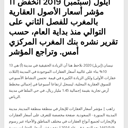
11 أيلول (سبتمبر) 2019 انخفض
مؤشر أسعار الأصول العقارية
بالمغرب للفصل الثاني على
التوالي منذ بداية العام، حسب
تقرير نشره بنك المغرب المركزي
أمس. وتراجع المؤشر
13 نيسان (إبريل) 2020 نلاحظ هنا أن الزيادة الحقيقية في مدينة (أ) هي
10% بناء على غالبية أسعار العقارات الموجودة في المدينة (الثلاث
عقارات الأولى) ولكن الزيادة الكبيرة في قيمة تحسن النشاط الأسبوعي
للسوق العقارية المحلية، ليسجل ارتفاعا أسبوعيا في إجمالي مخطط
أرض تجارية بقيمة إجمالية 1.45 مليار ريال، في حي الملقا في مدينة
الرياض.
زاهب | مؤشر أسعار العقارات للإيجار في منطقة منطقة المدينة, مدينة
المدينة المنورة - السعودية. صفحة مخصصة للتعرف على أسعار العقارات
والإيجارات لجميع أنواع العقارات في مختلف المناطق والأحياء عبر رسوم
9‏‏/5‏‏/1442 بعد الهجرة في عام 2014 ارتفع مؤشر أسعار العقارات بنسبة