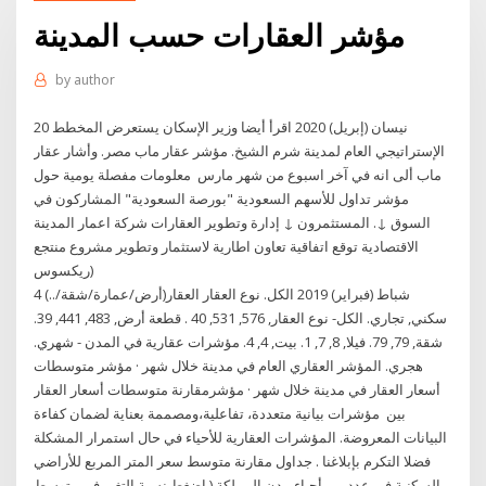
مؤشر العقارات حسب المدينة
by
author
20 نيسان (إبريل) 2020 اقرأ أيضا وزير الإسكان يستعرض المخطط
الإستراتيجي العام لمدينة شرم الشيخ. مؤشر عقار ماب مصر. وأشار عقار
ماب ألى انه في آخر اسبوع من شهر مارس معلومات مفصلة يومية حول
مؤشر تداول للأسهم السعودية "بورصة السعودية" المشاركون في
السوق ↓. المستثمرون ↓ إدارة وتطوير العقارات شركة اعمار المدينة
الاقتصادية توقع اتفاقية تعاون اطارية لاستثمار وتطوير مشروع منتجع
(ريكسوس
4 شباط (فبراير) 2019 الكل. نوع العقار العقار(أرض/عمارة/شقة/..)
سكني, تجاري. الكل- نوع العقار, 576, 531, 40 . قطعة أرض, 483, 441, 39.
شقة, 79, 79. فيلا, 8, 7, 1. بيت, 4, 4. مؤشرات عقارية في المدن - شهري.
هجري. المؤشر العقاري العام في مدينة خلال شهر · مؤشر متوسطات
أسعار العقار في مدينة خلال شهر · مؤشرمقارنة متوسطات أسعار العقار
بين مؤشرات بيانية متعددة، تفاعلية،ومصممة بعناية لضمان كفاءة
البيانات المعروضة. المؤشرات العقارية للأحياء في حال استمرار المشكلة
فضلا التكرم بإبلاغنا . جداول مقارنة متوسط سعر المتر المربع للأراضي
السكنية في عدد من أحياء مدن المملكة ( اضغط نسبة التغير في متوسط