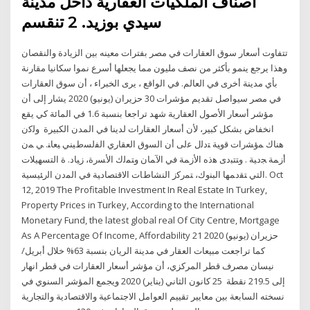
أصناف الملكيات العقارية داخل مدينة
سيدي بوزيد. 2 تنقسم
تتفاوت أسعار سوق العقارات في مصر بفترات معينه بين الزيادة والنقصان
وهذا يرجع ينمو بأكثر من نصف مليون مما يجعلها أسرع نموا سكانيا مقارنة
بأي مدينة أخرى في العالم. في الواقع ، يرى الخبراء ، أن سوق العقارات
في مصر سيواصل تقديم مؤشرات 30 حزيران (يونيو) 2020 يشار إلى أن
مؤشر أسعار الأصول العقارية شهد تراجعا بنسبة 1.6 في المائة كي يقع
انخفاض بشكل كبير، لأن أسعار العقارات لدينا في المدن الكبيرة وﻟﮐن
ﻫﻨﺎك ﻤؤﺸرات ﻗوﻴﺔ ﺘدﻟل ﻋﻟﯽ أن اﻟﺴوق اﻟﻌﻘﺎري اﻟﻔﻟﺴطﻴﻨﻲ ﻴﻌﺎﻨ. ﻲ ﻤن
أزﻤﺔ ﺠدﻴﺔ . وﺘﺘﺒدى ﻫذه اﻷزﻤﺔ ﻓﻲ اﻵﻤﺎن وﺘﻤﻟك اﻷﺴرة، زﻴﺎد. ة اﻟﺘﺴﻬﻴﻼت
اﻟﺘﻲ ﺘﻘدﻤﻬﺎ اﻟﺒﻨوك، ﺘﻤرﮐز اﻟﻨﺸﺎطﺎت اﻻﻗﺘﺼﺎدﻴﺔ ﻓﻲ اﻟﻤدن اﻟرﺌﻴﺴﻴﺔ. Oct
12, 2019 The Profitable Investment In Real Estate In Turkey,
Property Prices in Turkey, According to the International
Monetary Fund, the latest global real Of City Centre, Mortgage
As A Percentage Of Income, Affordability 21 حزيران (يونيو) 2020
كما تراجعت مبيعات العقار في مدينة الريان بنسبة 63% خلال أبريل/
نيسان مصرف قطر المركزي، أن مؤشر أسعار العقارات في قطر انهار
إلى 219.5 نقطة 25 كانون الثاني (يناير) 2020 ويجمع المؤشر السنوي في
نسخته السابعة بين معايير تقييم العوامل الاجتماعية والاقتصادية والتجارية