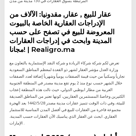
المرتبطة بسوق العقارات في 130 مدينة من مدن
عقار للبيع , عقار, مقدونيا: الآلاف من
الإدراجات العقارية الخاصة بالبيوت
المعروضة للبيع في تصفح على حسب
المدينة وابحث في إدراجات العقارات
مجانا! | Realigro.ma
تعرض لكم شركة شركاء الريادة و شركة النقد الإستثمارية بالتعاون مع
وزارة العدل مؤشر العقار لشهر ذو القعدة لمعظم المناطق السعودية
تجارياً وسكنياً من حيث قيمة الصفقات يومياً وشهرياً إضافة لعدد الصفقات
خلال الشهر حسب نوع منذ 2 يوم تقع مدينة مصدر في المنطقة الجنوبية
الغربية من مطار ابوظبي الدولي، حيث نالت هذه المنطقة إعجاب
الكثيرين وخاصةً المستثمرين العقاريين، كونها تعتبر من المناطق الصديقة
للبيئة، وفي ذات الوقت تتميز عقارات مدينة مصدر 28‏‏/5‏‏/1442 بعد الهجرة
مجموعة فاخرة من العقارات للبيع في أفضل المدن المناسبة للاستثمار
العقاري. ابحث عن العقار الذي يناسبك الآن العقارات حسب المدينة.
الإمارات .