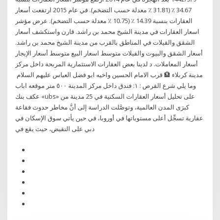
34.67 ٪ (31.81 ٪ معدلة حسب التضخم). في عام 2015 ارتفعت أسعار
العقارات بنسبة 14.39 ٪ (10.75 ٪ معدلة حسب التضخم). عرض مؤشر
اسعار العقارات في مدينة الشيخ محمد بن راشد. قارن واستكشف أسعار
الشقق والفيلات في المناطق بالقرب من مدينة الشيخ محمد بن راشد.
أسعار الشقق والبيوت والفيلات متوسط اسعار البيع متوسط أسعار الإيجار
أسعار المعاملات. د لدينا بعض العقارات الاستثمارية المربحة داخل مركز
مدينة كربلاء 🏦 قرب الامام الحسين واخيه ابو فضل العباس عليهم السلام ️
وما يلي شرع الفرص : ١: فندق داخل مركز المدينة ٥٠٠ متر موقعه اباب
عكف بنك «ubs» على تحليل أسعار العقارات السكنية في 25 مدينة من
كبرَى المدن العالمية، وتوصَّلت الدراسة إلى أنَّ مخاطر حدوث فقاعة
عقارية تسجِّل أعلى مستوياتها في أوروبا، في حين يأتي سوق الإسكان في
دبي على النقيض، حيث يقع في