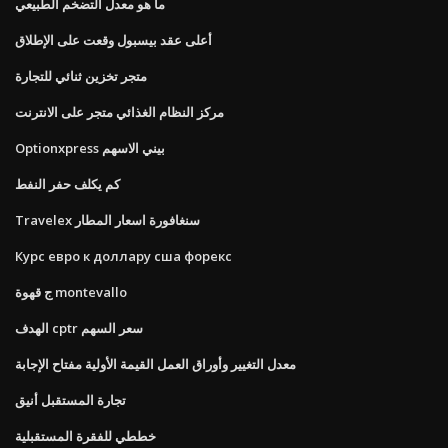
ما هو معدل التضخم الطبيعي
أعلى عقد بيسبول وقعت على الإطلاق
متجر تخزين ثنائي للتجارة
مركز النظام الغذائي متجر على الانترنت
Optionxpress بيني الاسهم
كم يكلف حفر النفط
Travelex سنغافورة اسعار المطار
Курс евро к доллару сша форекс
ج قهوة montevallo
الهدف cptr سعر السهم
معدل التغيير وأوراق العمل القيمة الأولية مفتاح الإجابة
تجارة المستقبل أنيق
خططي للفقرة المستقبلية