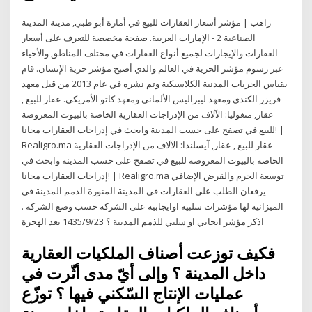
زاهب | مؤشر أسعار العقارات للبيع في أمارة أبو ظبي, مدينة المدينة
الصناعية 2 - الإمارات العربية. صفحة مخصصة للتعرف على أسعار
العقارات والإيجارات لجميع أنواع العقارات في مختلف المناطق والأحياء
عبر رسوم مؤشر الحرية في العالم والذي أصبح مؤشر حرية الإنسان. قام
بقياس الحريات المدنية الكلاسيكية وتم نشره في عام 2013 من قبل معهد
فريزر الكندي ومعهد ليبراليس الألماني ومعهد كاتو الأمريكي. عقار للبيع ,
عقار, منغوليا: الآلاف من الإدراجات العقارية الخاصة بالبيوت المعروضة
للبيع في تصفح على حسب المدينة وابحث في إدراجات العقارات مجانا! |
Realigro.ma عقار للبيع , عقار, آيسلندا: الآلاف من الإدراجات العقارية
الخاصة بالبيوت المعروضة للبيع في تصفح على حسب المدينة وابحث في
إدراجات العقارات مجانا! | Realigro.ma توسعة الحرم والقرض الإضافي
يرفعان الطلب على العقارات في المدينة المنورة الذمم المدينة في
الميزانيه لها مؤشرات سلبيه اوايجابيه على الشركة حسب وضع الشركة .
اذكر مؤشر ايجابي او سلبي للذمم المدينة ؟ 23‏‏/9‏‏/1435 بعد الهجرة
فكيف توزعت أصناف الملكيات العقارية
داخل المدينة ؟ وإلى أيّ مدى أثّرت في
عمليات الإنتاج السّكني فيها ؟ توزّع