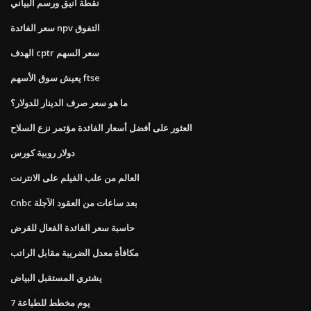
نقطة أنيق ورسم البياني
سعر الفائدة npv التفوق
الهدف cptr سعر السهم
يعيش سوق الأسهم ftse
ما هو سعر صرف الدينار للدولار؟
العثور على أفضل أسعار الفائدة مؤتمر نزع السلاح
دولار روبية كورس
العالم من علب الفيلم على الانترنت
Cnbc بعد ساعات من العقود الآجلة
حاسبة سعر الفائدة الفعال للقرض
مكافأة معدل الضريبة مقابل الراتب
يشتري المستقبل البياض
7 يوم مخطط للطباعة