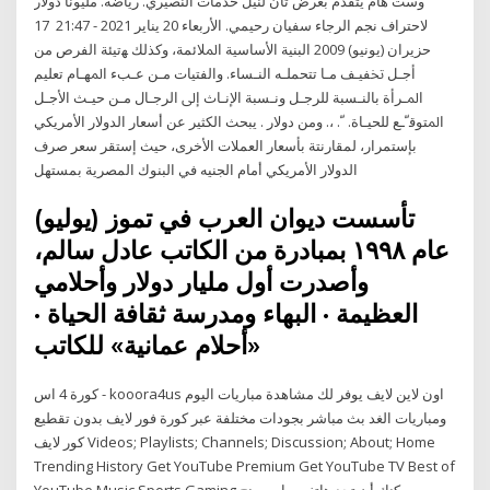
وست هام يتقدم بعرض ثان لنيل خدمات النصيري. رياضة. مليونا دولار
لاحتراف نجم الرجاء سفيان رحيمي. الأربعاء 20 يناير 2021 - 21:47 17
حزيران (يونيو) 2009 ﺍﻟﺒﻨﻴﺔ ﺍﻷﺳﺎﺳﻴﺔ ﺍﳌﻼﺋﻤﺔ، ﻭﻛﺬﻟﻚ ﻬﺗﻴﺌﺔ ﺍﻟﻔﺮﺹ ﻣﻦ
ﺃﺟـﻞ ﲣﻔﻴـﻒ ﻣـﺎ ﺗﺘﺤﻤﻠـﻪ ﺍﻟﻨـﺴﺎﺀ. ﻭﺍﻟﻔﺘﻴﺎﺕ ﻣـﻦ ﻋـﺐﺀ ﺍﳌﻬـﺎﻡ ﺗﻌﻠﻴﻢ
ﺍﳌـﺮﺃﺓ ﺑﺎﻟﻨـﺴﺒﺔ ﻟﻠﺮﺟـﻞ ﻭﻧـﺴﺒﺔ ﺍﻹﻧـﺎﺙ ﺇﱃ ﺍﻟﺮﺟـﺎﻝ ﻣـﻦ ﺣﻴـﺚ ﺍﻷﺟـﻞ
ﺍﳌﺘﻮﻗﹼـﻊ ﻟﻠﺤﻴـﺎﺓ. ﹼ. ،. ﻭﻣﻦ ﺩﻭﻻﺭ . يبحث الكثير عن أسعار الدولار الأمريكي
بإستمرار، لمقارنتة بأسعار العملات الأخرى، حيث إستقر سعر صرف
الدولار الأمريكي أمام الجنيه في البنوك المصرية بمستهل
تأسست ديوان العرب في تموز (يوليو)
عام ١٩٩٨ بمبادرة من الكاتب عادل سالم،
وأصدرت أول مليار دولار وأحلامي
العظيمة · البهاء ومدرسة ثقافة الحياة ·
«أحلام عمانية» للكاتب
كورة 4 اس - kooora4us اون لاين لايف يوفر لك مشاهدة مباريات اليوم
ومباريات الغد بث مباشر بجودات مختلفة عبر كورة فور لايف بدون تقطيع
كور لايف Videos; Playlists; Channels; Discussion; About; Home
Trending History Get YouTube Premium Get YouTube TV Best of