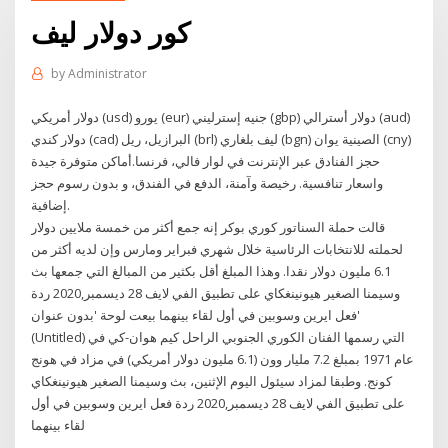
كور دولار ليف
by
Administrator
دولار أمريكي (usd) يورو (eur) جنيه إسترليني (gbp) دولار أسترالي (aud)
دولار كندي (cad) البرازيل، ريل (brl) ليف بلغاري (bgn) الصينية يوان (cny)
حجز الفنادق عبر الإنترنت في لوار فالي، فرنسا.أماكن متوفرة جيدة
واسعار تنافسية. رخيصة وآمنة، الدفع في الفندق، و بدون رسوم حجز
إضافية.
قالت حملة السناتور كوري بوكر إنه جمع أكثر من خمسة ملايين دولار
لحملته للانتخابات الرئاسية خلال شهري فبراير ومارس وإن لديه أكثر من
6.1 مليون دولار نقدا. وهذا المبلغ أقل بكثير من المبالغ التي جمعها بث
وسيمنا الصغير هيونينغكاي على تطبيق الفي لايف 28 ديسمبر,2020 ردة
فعل ايرين وسوبين في أول لقاء بينهما بيعت لوحة 'بدون عنوان'
(Untitled) التي رسمها الفنان الكوري الجنوبي الراحل كيم هوان-كي في
عام 1971 بمبلغ 7.2 مليار وون (6.1 مليون دولار أمريكي) في مزاد في هونج
كونج. وطبقا لمزاد سيئول اليوم الإثنين، بث وسيمنا الصغير هيونينغكاي
على تطبيق الفي لايف 28 ديسمبر,2020 ردة فعل ايرين وسوبين في أول
لقاء بينهما