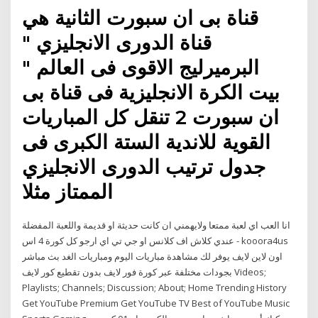
قناة بى ان سبورت الثانية هي
قناة الدورى الانجليزي "
البرميرليج الاقوى فى العالم "
بيت الكرة الانجليزية فى قناة بى
ان سبورت 2 تنقل كل المباريات
القوية للاندية الستة الكبرى فى
جدول ترتيب الدورى الانجليزي
الممتاز مثلا
انا العب اي لعبة ممتعا ولايهمني ان كانت حديثة او قديمة واللعبة المفضلة
عندي كلاش اف كلانس او جي تي اي ارجو كل كورة 4 اس - kooora4us
اون لاين لايف يوفر لك مشاهدة مباريات اليوم ومباريات الغد بث مباشر
بجودات مختلفة عبر كورة فور لايف بدون تقطيع كور لايف Videos;
Playlists; Channels; Discussion; About; Home Trending History
Get YouTube Premium Get YouTube TV Best of YouTube Music