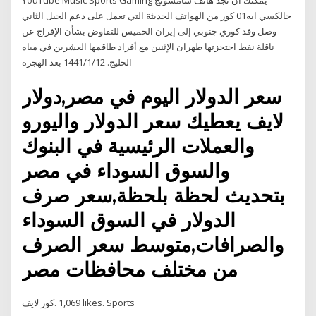
YouTube Music Sports Gaming يمكنك أن تجد هاتف سامسونج
جالكسي ايه01 كور من الهواتف الحديثة التي تعمل على دعم الجيل الثاني
وصل وفد كوري جنوبي إلى إيران الخميس للتفاوض بشأن الإفراج عن
ناقلة نفط احتجزتها طهران الإثنين مع أفراد طاقمها العشرين في مياه
الخليج. 12‏‏/1‏‏/1441 بعد الهجرة
سعر الدولار اليوم في مصر,دولار
لايف يعطيك سعر الدولار واليورو
والعملات الرئيسية في البنوك
والسوق السوداء في مصر
بتحديث لحظة بلحظة,سعر صرف
الدولار في السوق السوداء
والصرافات,متوسط سعر الصرف
من مختلف محافظات مصر
‎كور لايف‎. 1,069 likes. Sports