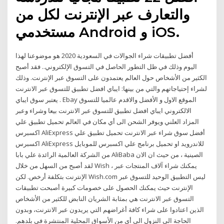
والتعارف عبر الإنترنت لكل من
مستخدمي Android و iOS.
أفضل تطبيقات شراء الجوالات في السعودية 2020 هو موضوعنا لهذا
اليوم وذلك في ظل التطور الحاصل في التسوق الإلكتروني.. فقد أصبح
الكثير من الأشخاص حول العالم يعتمدون على التسوق عبر الإنترنت. وذلك
لشراء إحتياجاتهم والتي من بينها: ايباي افضل تطبيق للتسوق عبر الانترنت
. يعتبر سوق ايباي Ebay الموقع الاول و الأفضل والاقدم عالميا للتسوق
الالكتروني ايباي افضل تطبيق للتسوق عبر الانترنت بيعا وشراء وعبر
المزاد العلني ويوفر الشحن الى أي مكان في العالم تحميل تطبيق علي
اكسبرس AliExpress أفضل سوق شراء عبر الانترنت تحميل تطبيق علي
اكسبرس AliExpress للاندرويد او تحميل برنامج علي اكسبرس للموبايل
من الشركة العالمية الرائدة علي بابا AliBaba الصينية ، من حيث ان الان
لقد أصبح من السهل من خلال Wish ، يمكنك شراء آلاف المنتجات عبر
الإنترنت بتكلفة أرخص. لكن Wish.com ليس التطبيق الوحيد للتسوق عبر
الإنترنت حيث يمكنك الحصول على خصومات كبيرة أصبحت تطبيقات
التسوق عبر الانترنت هي بمثابة الشريان النابض للكثير من الأشخاص
الذين اعتادوا على شراء كافة أغراضهم التي يريدون عبر الانترنت، وبدون
الحاجة الى النزول الى أي من الأسواق المحلية المنتشرة في بلدهم.