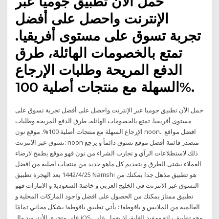
حمل الآن تطبيق جوميا عبر
الإنترنت واحصل على أفضل
تجربة تسوق على مستوى أفريقيا.
تمتع بالخصومات الهائلة، طرق
الدفع المريحة وطلبات الإرجاع
السهلة مع منتجات أصلية 100%.
حمل الآن تطبيق جوميا عبر الإنترنت واحصل على أفضل تجربة تسوق على
مستوى أفريقيا. تمتع بالخصومات الهائلة، طرق الدفع المريحة وطلبات
الإرجاع السهلة مع منتجات أصلية 100%. موقع نون noon.. افضل مواقع
تسوق عبر الانترنت: noon متصدر قائمة أفضل موقع تسوق دائماً و يرجع
ذلك لاستطلاعات الرآي و تجارب الشراء من نون فهو موقع يطمح لارضاء
العملاء بشتى الطرق و بتقديم كل ماهو جديد من منتجات اصلية من افضل
25‏‏/4‏‏/1442 بعد الهجرة تطبيق Namshi هو تطبيق مذهل جدا يمكنك من
التسوق عبر الانترنت فى الخليج العربي و خاصة السعودية و الامارات فهو
تطبيق ممتاز يمكنك من الحصول على افضل واجود الماركات المحلية و
العالمية من الملابس و ياقوطة! : يأتي تطبيق ياقوطة! بشكل مجاني تمامًا
على متجري الأندرويد والـ iOS، وهو تطبيق رائع ومفيد للغاية، إذ يعمل على