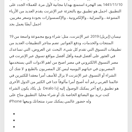
10‏‏/11‏‏/1441 بعد الهجرة استمتع بهدايا مجانية لأول مرة. للعملاء الجدد على
التطبيق. اجمل هو تطبيق بيع بالتجزئة عبر الإنترنت يقدم العديد من الأزياء
المتنوعة ، والمنزلية ، والإلكترونية ، والإكسسوارات بجودة وسعر مغريين.
اجمل أيضًا يعمل بجد
19 نيسان (إبريل) 2019 عبر الإنترنت، مثل: شراء وبيع مجموعة واسعة من
المنتجات والخدمات، ودفع الفواتير. تضم متاجر التطبيقات العديد من
تطبيقات التسوق التي تقدم كل شيء، البحث عن العروض، التي تساعدك
في العثور على أفضل قيمة وأقل أفضل مواقع تسوق عبر الإنترنت في
مصر التسوق الالكتروني في مصر اصبح من اهم الادوات التي يستخدمها
المصريون في حياتهم اليوميه ليس كل المصريون بالطبع و لا شك أن
الشراء أو التسوق عبر الإنترنت لا يزال للأسف أمرا معقدا للكثيرين في
عالمنا العربي رغم أنه أصبح أمرا مألوفاً جدا في الكثير من الدول الأخرى
بل يكاد يكون الشراء Dealo هو تطبيق رائع آخر يمكنك الوصول إليه إذا
كنت تريد بيع البضائع الخاصة بك أو شراء محليا. التطبيق متاح على
iPhone وله حضور عالمي.يمكنك سرد منتجاتك وبيعها