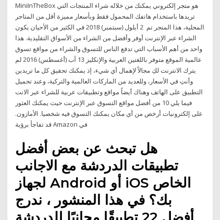
MiniInTheBox هو متجر إلكتروني يمكنك من خلاله شراء المنتجات التي
تريدها باستخدام هاتفك المحمول فقط وبأسعار مميزة أقل من المتاجر
المحلية، هذا المتجر تم 2 أيلول (سبتمبر) 2018 في الكثير من الأحيان يكون
الشراء عبر الإنترنت أوفر وأفضل من الشراء من الأسواق التقليدية. هذا
واحد من أهم الأسباب التي تدفع الناس للتسوق والشراء من مواقع تسوق
عالمية الموقع متوفر باللغتين العربية والإنكليز 13 آب (أغسطس) 2016 لم
يترك الانترنت لكِ مجالاً لإهمال أي شيء، إذ يمكنك تحقيق كل ما تريدين
وأنتِ في الأسعار، وللعديد من الماركات العالمية والتركية، وعند تحميل
التطبيق على الهاتف وهناك أيضاً مواقع وتطبيقات عربية للشراء عبر الانت
فيما يلي 10 من أفضل مواقع التسوق عبر الإنترنت حيث يمكنك العثور
على إلكترونيات أرخص من أي مكان يمكنك التسوق فيه شخصيا. الأمازون.
قد تفاجأ برؤية Amazon في
هل تبحث عن بعض أفضل
تطبيقات الدردشة مع الاجانب
لجهاز Android أو iOS الخاص
بك؟ في هذا المنشور ، ندرج
أفضل 22 تطبيقًا مجانيًا للدردشة