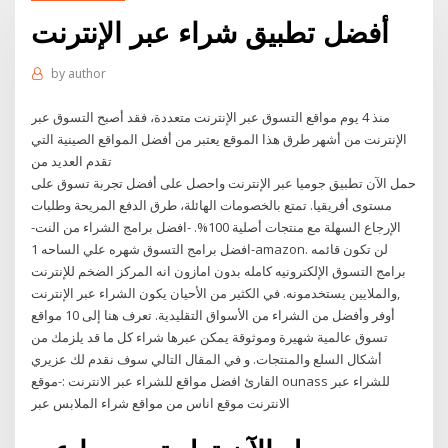
أفضل تطبيق شراء عبر الإنترنت
by
author
منذ 4 يوم مواقع التسوق عبر الإنترنت متعددة، فقد أصبح التسوق عبر
الإنترنت من أشهر طرق هذا الموقع يعتبر من أفضل المواقع الصينية التي
تقدم العديد من
حمل الآن تطبيق جوميا عبر الإنترنت واحصل على أفضل تجربة تسوق على
مستوى أفريقيا. تمتع بالخصومات الهائلة، طرق الدفع المريحة وطلبات
الإرجاع السهلة مع منتجات أصلية 100%. -افضل برامج الشراء من النت-
افضل برامج التسوق شهره علي الساحه 1-amazon. لن تكون قائمه
برامج التسوق الإلكترونيه كامله بدون امازون انه المركز الضخم للإنترنت
,والملايين يستخدمونه. في الكثير من الأحيان يكون الشراء عبر الإنترنت
أوفر وأفضل من الشراء من الأسواق التقليدية. تعرف هنا إلى 10 مواقع
تسوق عالمية شهيرة وموثوقة يمكن عبرها شراء كل ما قد يلزمك من
أشكال السلع والمنتجات. و في المقال التالي سوف نقدم لك عزيري
القارئ افضل مواقع للشراء عبر الانترنت :-موقع ounass للشراء عبر
الانترنت موقع اناس من مواقع شراء الملابس عبر