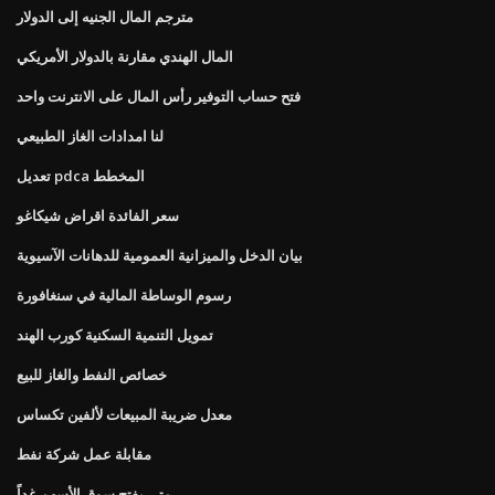
مترجم المال الجنيه إلى الدولار
المال الهندي مقارنة بالدولار الأمريكي
فتح حساب التوفير رأس المال على الانترنت واحد
لنا امدادات الغاز الطبيعي
تعديل pdca المخطط
سعر الفائدة اقراض شيكاغو
بيان الدخل والميزانية العمومية للدهانات الآسيوية
رسوم الوساطة المالية في سنغافورة
تمويل التنمية السكنية كورب الهند
خصائص النفط والغاز للبيع
معدل ضريبة المبيعات لألفين تكساس
مقابلة عمل شركة نفط
متى يفتح سوق الأسهم غداً