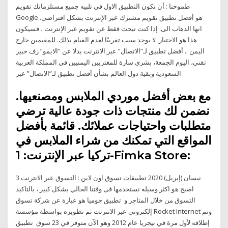
طموحنا : أن نكون التطبيق الاول في تلبيه جميع مستلزماتك تقويم
Google هو أفضل تطبيق تقويم مشترك عبر الإنترنت بشكل افتراضي.
انها الذهاب الى. إذا كنت تبحث فقط عن تقويم عبر الإنترنت ، فسيكون
هذا هو الاختيار. لا يوجد سبب تقريبًا لعدم القيام بذلك. للمقيمين خارج
اليمن .. أفضل تطبيق لـ”الاتصال” عبر الانترنت بدلا عن ”الايمو” زف خبير
تقني، اليوم الجمعة، بشرى سارة للمغتربين اليمنيين في المملكة العربية
السعودية وبقية دول العالم بشأن أفضل تطبيق لـ”الاتصال” عبر
مع بعض أفضل موردي الملابس ومصنعيها.
نضمن لك منتجات ذات جودة عالية ترضي
متطلبات واحتياجات عملائك. قائمة بأفضل
المواقع التي تمكنك من شراء الملابس في
تركيا عبر الإنترنت: 1-Fimka Store:
3 نيسان (إبريل) 2020 تطبيقات تسوق اون لاين : التسوق عبر الانترنت
اصبح هو اكثر وسيلة نستخدمها فى وقتنا الحالي بشكل كبير ، بالتاكيد
التسوق من خلال المتاجر و تطبيق جوميا هو عبارة عن شركة تسوق
إلكتروني عبر الانترنت تم تطويره بواسطة مؤسسة Rocket Internet وتم
إطلاقه لأول مرة في نيجريا عام 2012 وهو الآن متوفر في 23 سوق تطبيق