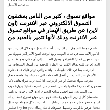
تقديم الأسعار …
مواقع تسوق ، كثير من الناس يعشقون
التسوق الالكتروني عبر الانترنت (اون
لاين) عن طريق الإبحار في مواقع تسوق
عبر الانترنت وذلك لأنها تتميز بالعديد من
تطبيق جوميا للتسوق عبر الإنترنت. أصبح التسوق من خلال الإنترنت من
الأمور الأساسية في حياتنا اليومية ومع الوقت أصبح الأمر أكثر سهولة من
حيث تسهيل عملية الشراء وتوصيل الطلبات إلي أي مكان وجودة المنتج
الذي يُعرض للبيع هناك الكثير من الطرق للتحقق من أسعار المنتجات عبر
الإنترنت، بما في ذلك تطبيقات الهاتف، والتي توفر عليك عناء مقارنة
الأسعار عند البحث عن أفضل الصفقات التي تم توفيرها بواسطة تجار
التجزئة، سواء شخصيًا أو عبر الإنترنت. اذا كنت تريد شراء هاتف ذكى
مضمون ذات ماركة عالمية بافضل الاسعار من الانترنت فعليك بزيارة موقع
على اكسبريس فهو افضل مواقع التسوق الاون لاين ، حيث انه يلقي
استحسان كل زائرين الموقع وعملاءه فهو ليس موقع تسوق فقط بل انه
استمتع بتجربة شراء جميع مستلزماتك عبر الانترنت بكل سهولة من خلال
تطبيق Sky for you هدفنا : توفير مايلزمك وتسهيل تسوقك غايتنا: رضاك