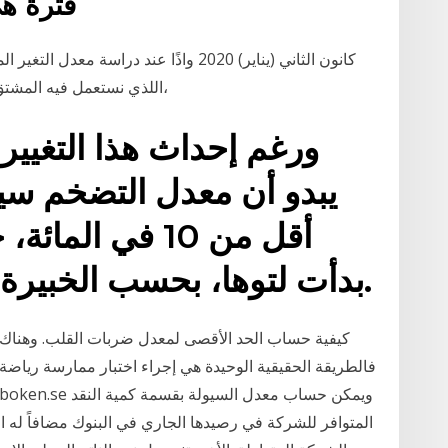
فترة هي
حساب القيم القصوى – Extreme Value اللذي نستعمل فيه المشتق الاول،
ورغم إحداث هذا التغيير 
يبدو أن معدل التضخم سي
أقل من 10 في الم
بدأت لتوها، بحسب الخبيرة المالية، نيهان زيا إرديم.
المتوافر للشركة في رصيدها الجاري في البنوك مضافاً له الأ