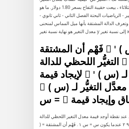
لنفترض أن السعر الأصلي لكيس تفاح هو 3 دولارات. يوم الثلاثاء ، بيعت حقيبة التفاح بسعر 1.80 دولار. ما هو
- الرياضيات البحتة الفصل الثاني - ثاني ثانوي -
الة المشتقة بأنها ميل المماس لمنحنى (f(x عند أي نقطة بشرط وجود هذه ويكون
فَهْم أن المشتقة 󰎨 ′ ( 𞸎) هي دالة تصف معدَّل
التغيُّر اللحظي للدالة 󰎨 ( 𞸎) استخدام الاشتقاق
لإيجاد قيمة 󰎨 ′ ( 𞸎) في سياق إيجاد معدَّل التغيُّر لـ
󰎨 ( 𞸎) إيجاد معدَّل التغيُّر لـ 󰎨 ( 𞸎) عند النقطة
عند نقطة أوجد قيمة معدل التغير اللحظي للدالة 󰎨 ( 𞸎
) = ٧ 𞸎 + ٩ ٢ عندما يكون 𞸎 = 𞸎 ١ . فَهْم أن المشتقة 󰎨 ′ ( 𞸎) هي دالة تصف معدَّل التغيُّر اللحظي للدالة