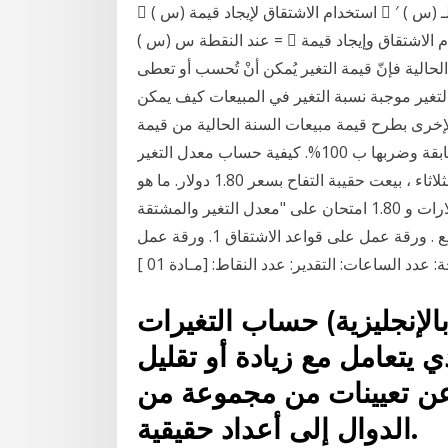
󰎨 ( 𞸎) استخدام الاشتقاق لإيجاد قيمة 󰎨 ′ ( 𞸎) في سياق إيجاد معدَّل التغيُّر لـ 󰎨 ( 𞸎) إيجاد معدَّل التغيُّر لـ 󰎨
( 𞸎) عند النقطة 𞸎 = 󰏡 باستخدام الاشتقاق وإيجاد قيمة 󰎨 ′ ( 󰏡) الـتـغـيـر ونـسـبـة الـتـغـيـر * إذا تغيرت
الية فإنّ قيمة التغير يُمكن أنْ تُحسب أو تعطى
يمة التغير موجبة نسبة التغير في المبيعات كيف يمكن
ﻹخرى بطرح قيمة مبيعات السنة الحالية من قيمة
مبيعات السنة السابقة وتقسم على قيمة مبيعات السنة السابقة وضربها ب 100%. كيفية حساب معدل التغير
. لنفترض أن السعر الأصلي لكيس تفاح هو 3 دولارات. يوم الثلاثاء ، بيعت حقيبة التفاح بسعر 1.80 دولار. ما هو
انخفاض النسبة المئوية؟ لاحظ أنك لن تجد الفرق بين 3 دولارات و 1.80 امتحان على "معدل التغير والمشتقة
الأولى والاتصال والاشتقاق" قواعد الاشتقاق 1و2. 4 مواضيع . ورقة عمل على قواعد الاشتقاق 1. ورقة عمل
حساب التغيرات (بالإنجليزية: Calculus of variations)‏ هو
 يتعامل مع زيادة أو تقليل
 عن تعيينات من مجموعة من
الدوال إلى أعداد حقيقية.