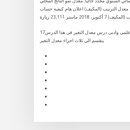
مالي السنوي محدد حالياً; معدل نمو الناتج المحلي
ب معدل الترتيب (المكيف) اعلان هام كيفية حساب
وبر، 2018 ماستر 23,111 زيارة
17‏‏/7‏‏/1439 بعد الهجرة رياضيات بحته الصف الثانى الثانوى علمى وادبى درس معدل التغير فى هذا الدرس
ينقسم الى ثلاث اجزاء معدل التغير