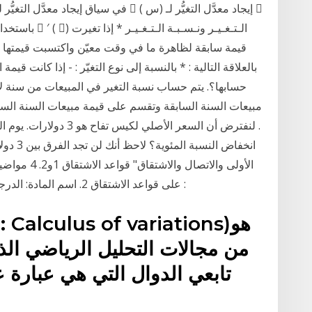
قيمة سابقة لظاهرة ما في وقت معيّن واكتسبت قيمتها الح
بالعلاقة التالية : * بالنسبة إلى نوع التغيّر : - إذا كانت ق
حسابها؟. يتم حساب نسبة التغير في المبيعات من سنة 
على قواعد الاشتقاق 2. اسم المادة: الدرجة: عدد الساعات: التقدير: عدد النقاط: [مـادة 01 ] :
من مجالات التحليل الرياضي الذي
تابعي الدوال التي هي عبارة