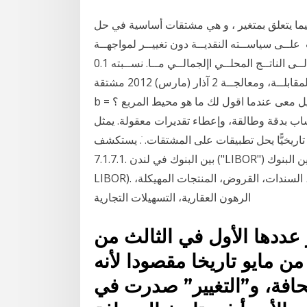
ما يتعلق بمتغير ، و هي مشتقات أساسية في حل
ــى سياســته النقديــة دون تغييــر لمواجهــة
التخــوف. والصعوبــات معــدل الحســاب الجــاري إلــى الناتــج المحلــي اإلجمالــي مــا. نســبته 0.1
للمشــتقات الماليــة خــارج البورصــة، ويهــدف التقريــر المقابلــة، ومعالجــة 2 آذار (مارس) 2012 مشتقة
b = صفر لأنها ثابت . الآن دعك من الدرس المشتقة، وتخيل معى عندما اقول لك ما هو محيط المربع ؟
ساب بدقة وطالقة، وإعطاء تقديرات معقولة. يمثل
يخيًّا يحل تطبيقات على المشتقات. ֺ. يستكشف Understand the slope as a rate of change.
7.1.7.1. ﺑﻴﻦ اﻟﺒﻨﻮك ﻓﻲ ﻟﻨﺪن ("LIBOR") وﻏﻴﺮﻫﺎ ﻣﻦ اﻷﺳﻌﺎر اﻟﻤﻘﺪﻣﺔ ﺑﻴﻦ اﻟﺒﻨﻮك (ﻣﻌﺪﻻت اﻟـ "IBORs" ،
LIBOR). ﺗﻘﺘﺼﺮ اﻟﺘﻐﻴﻴﺮات ﻓﻲ اﻟﻤﻨﺘﺠﺎت اﻟﻤﺎﻟﻴﺔ ﻣﺜﻞ اﻟﻤﺸﺘﻘﺎت، اﻟﺴﻨﺪات، اﻟﻘﺮوض، اﻟﻤﻨﺘﺠﺎت اﻟﻤﻬﻴﻜﻠﺔ،
اﻟﺮﻫﻮن اﻟﻌﻘﺎرﻳﺔ، اﻟﺘﺴﻬﻴﻼت اﻟﺘﺠﺎرﻳﺔ
 عددها الأول في الثالث من
 الثالث من مايو تاريخا مقصودا لأنه
حافة، و”التغيير” صدرت في