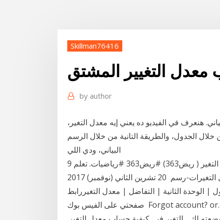
Skillman76416
معدل التغيير المشتق
by
author
ياني. هنعرف في الفيديو ده يعني إيه معدل التغير،
خلال الجدول، والطريقة التانية من خلال الرسم
البياني، ودي اللي
9 آذار (مارس) 2020 قاسم السراح درس متوسط معدل التغير ( ريض363) #ريض363 #رياضيات. تعلم
استخدام الالة الحاسبة في حساب النهايات-المشتقة-جدول التغيرات-رسم 20 تشرين الثاني (نوفمبر) 2017
 | الوحدة الثانية | التفاضل | معدل التغيررابط
صفحتي على الفيس بوك Forgot account? or. Create New Account التغير .. التفاضل .. معدل التغير ..
ضعته لك .. التغير في كيفية حساب معدل التغير.