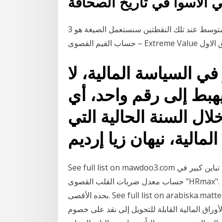
 الأسوأ في تاريخ الصحافة
3 كانون الثاني (يناير) 2020 واذًا عند دراسة معدل التغير المتوسط عند تلك النقطتين سنستعمل الصيغة هو
في السياسة المالية، لا
هبط إلى رقم واحد، أي
ائة، خلال السنة الحالية التي
See full list on mawdoo3.com كيفية حساب الحد الأقصى لمعدل ضربات القلب. وهناك تباين كبير في
حساب معدل ضربات القلب القصوى "HRmax". فالطريقة الحقيقية الوحيدة هي إجراء اختبار ممارسة رياضة
بحده الأقصى. See full list on arabiska.matteboken.se ويمكن حساب معدل السيولة بقسمة كمية النقد
وراق المالية القابلة للتحويل إلى نقد على خصوم