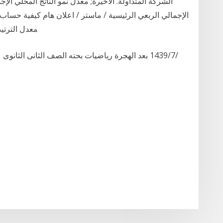
الشركة المتداولة. الأخيرة; معدل نمو الناتج المحلي الإج
الإجمالي الربعي الرئيسية / ماستر / اعلان هام كيفية حسا
معدل الترتيب (المكيف) 7 أكت