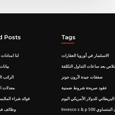
d Posts
Tags
الاستثمار في أوروبا العقارات
لنا امدادات 
خلاص بعد ساعات التداول التكلفة
بيانات
صفقات جيدة لآرون جونز
الراتب ا
عقود صريحة شروط ضمنية
معدلات ال
البريطاني للدولار الأمريكي اليوم
فوائد شراء الملاب
Invesco s & p 500 مؤشر الوزن المتساوي
وظائف في 