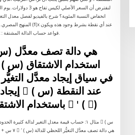
انخفاض النسبة المئوية؟ شرح بالفيديو لفصل معدل التغير 
المنهج المصري. وتعرف الد
معدل التغير هو نهاية نسبة تغير y إلى نسبة تغير x : قواعد حساب الدالة المشتقة.
𞸎 = 󰏡 باستخدام الاشتقاق وإيجاد قيمة 󰎨 ′ ( 󰏡)
مثال ١: حساب قيمة معدل التغير لدالة كثيرة الحدود 