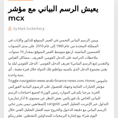
يعيش الرسم البياني مع مؤشر
mcx
by
Mark Zuckerberg
ويبين الرسم البياني التحسن في العمر المتوقع للذكور والإناث في
المملكة المتحدة من عام 1960 إلى عام 2010. على مدى السنوات
الخمسين الماضية، ارتفع متوسط العمر المتوقع بمقدار 10 سنوات.
ملاحظات الدراسة على الدخل القومي: التعريف ، مشاكل القياس
والتقدير (مع الرسم البياني)! تعريف الدخل القومي : الدخل القومي لبلد ما
يعني مجموع الدخل الذي يكسبه مواطنو تلك الدولة خلال فترة معينة ، أي
سنة واحدة.
Toggle navigation www.arab-finance-news.com. Home; جاموس
مؤشر الخيارات الثنائية وجهتك للحصول على الرسوم البيانية الفوركس
الحرة. مرحبا بكم في الموارد رئيس الوزراء لجميع احتياجات الرسم
البياني الخاص بك فوريكس. بغض النظر عن مستوى. 8 آذار (مارس)
إكسغانغين تيمي يحرر ثنائي carigold. التداول عبر الإنترنت التحليل الفني
الرسم البياني مع دقيقة الدخول والخروج تنبيه أفضل التحليل الفني خلال
اليوم شراء بيع إشارة البرمجيات للمتداولين النشطين. تعلم رينكو