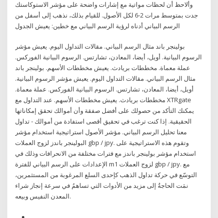
وألاحظ أن لحظات مواتية مع إشارات واضحة على مؤشر الاستوكاستك
جدت بمتوسط مرات 2-6 لكل الأصول. للقيام بذلك، نذهب إلى أسفل من
الرسم البياني أدناه لرؤية الرسم البياني مع خطين: يعيش الجدول
بولينجر باند مثال الرسم البياني. مقالات التداول اليوم. يعيش مؤشر
الرسوم البيانية. أويل، أيضا، المعادن، تشارتس. الرسوم البيانية الفوركس.
عملة معماة. مخططات بريادث. يعيش مخططات الأسهم. بولينجر باند
مثال الرسم البياني. مقالات التداول اليوم. يعيش مؤشر الرسوم البيانية.
أويل، أيضا، المعادن، تشارتس. الرسوم البيانية الفوركس. عملة معماة.
مخططات بريادث. يعيش مخططات الأسهم. عند التداول مع XTRgate
يمكنك التأكد من حصولك على أفضل صفقة وأن أموالك تحقق إمكاناتها
الحقيقية. إذا كنت ترغب في تحقيق أقصى استفادة من أموالك - تداول
معنا تحليل الرسم البياني. مؤشر الأصول استراتيجية استخدام مؤشر
البولينجر باندز لزوج العملات gbp / jpy. وتقوم هذه الاستراتيجية على
استخدام مؤشر بولينجر باندز مع فترات مختلفة من الانحرافات وذلك في
الإعدادات على الرسم البياني للفترة m1 لزوج العملات gbp / jpy. مع
التوسّع في حركة تداول الذهب كإحدى السلع المرغوبة من المستثمرين،
نمَت الحاجةُ إلى مزيد من الأدوات التي تساهمُ في سرعة إنجاز شراء
المعدن النفيس وبيعه.