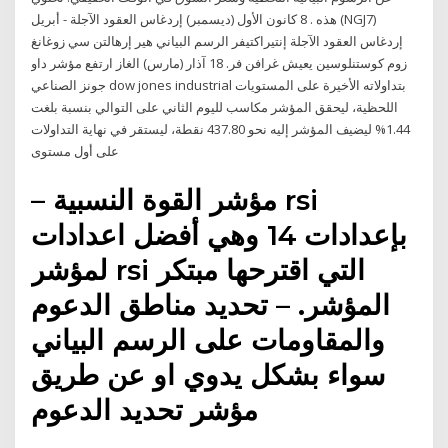
هذه . 8 كانون الأول (ديسمبر) إردغاس العقود الآجلة - أبريل (NGJ7)
إردغاس العقود الآجلة إنتيراكتيفر الرسم البياني هير إرهالتن سي زوغانغ
زوم كوستنلوسين يعيش غرافن فر. 18 آذار (مارس) الغاز ارتفع مؤشر داو
جونز الصناعي dow jones industrial بتداولاته الأخيرة على المستويات
اللحظية، ليحقق المؤشر مكاسب لليوم الثاني على التوالي بنسبة بلغت
1.44% ليضيف المؤشر إليه نحو 437.80 نقطة، ليستقر في نهاية التداولات
على أول مستوى
– مؤشر القوة النسبية rsi
بإعدادات 14 وهي أفضل اعدادات
لمؤشر rsi التي اقترحها مبتكر
المؤشر. – تحديد مناطق الدعوم
والمقاومات على الرسم البياني
سواء بشكل يدوي او عن طريق
مؤشر تحديد الدعوم