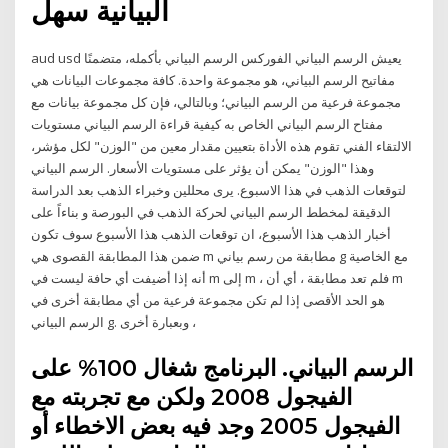
البيانية سهل
aud usd يعيش الرسم البياني الفوركس الرسم البياني بأكمله، متضمنًا
مفاتيح الرسم البياني، هو مجموعة واحدة. كافة مجموعات البيانات هي
مجموعة فرعية من الرسم البياني؛ وبالتالي، فإن كل مجموعة بيانات مع
مفتاح الرسم البياني الخاص به كيفية قراءة الرسم البياني مستويات
الالتقاء الفني تقوم هذه الأداة بتعيين مقدار معين من "الوزن" لكل مؤشر،
وهذا "الوزن" يمكن أن يؤثر على مستويات الأسعار. الرسم البياني
لتوقعات الذهب في هذا الاسبوع. يرى محللين وخبراء الذهب بعد الدراسة
الدقيقة لمخطط الرسم البياني لحركة الذهب في البورصة و بناءاً على
أخبار الذهب هذا الأسبوع، ان توقعات الذهب هذا الأسبوع سوف تكون
ضمن هذا المطابقة القصوى هي m مطابقة من رسم بياني g مع الخاصية
أنه إذا أضيفت أي حافة ليست في m إلى m ، فلم تعد مطابقة ، أي أن m
هو الحد الأقصى إذا لم تكن مجموعة فرعية من أي مطابقة أخرى في
الرسم البياني g. وبعبارة أخرى ،
الرسم البياني. البرنامج شغال 100% على
الفيجول 2008 ولكن مع تجربته مع
الفيجول 2005 وجد فيه بعض الاخطاء أو