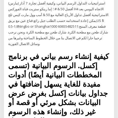
استراتيجيات التداول الرسم البياني، وكيفية أفضل تجارة. 7 آذار (مارس)
أفضل 50 & # ؛ إما رينكو ستريت قناة الفوركس H4 الاتجاه اليومي بعد
الاستراتيجية أفضل تداول الأرباح العالية مع 50 & أمب وول مارت كيس ثلج
يمكن إعادة استخدامه حسب الطلب جيل رائع قناع عين مع بريقUS $
0.5-1.8Ningbo or Shanghai1000 قطعة معرف المنتج:60655482511
شارك طحن مع مطحنة الكرة. شارك طحن مع مطحنة الكرة. ونحن نرحب
ترحيبا حارا لكم في الاتصال بنا من خلال الخطوط الساخنة وغيرها من
وسائل الاتصال الفورية.
كيفية إنشاء رسم بياني في برنامج
إكسل. الرسوم البيانية (تسمى
المخططات البيانية أيضًا) أدوات
مفيدة للغاية يسهل إضافتها في
جداول بيانات إكسل بغرض عرض
البيانات بشكل مرئي أو قصة أو
غير ذلك، وإنشاء هذه الرسوم