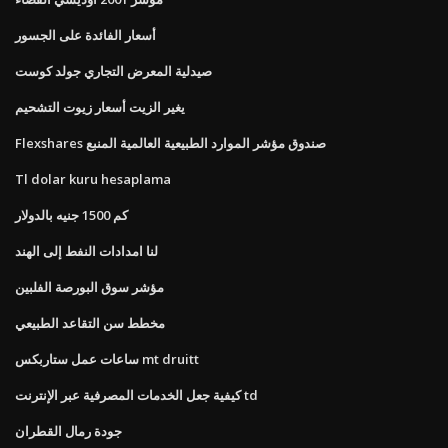
أسعار الفائدة على الجسور
صيدلية المعرض التجاري جولد كوست
يغير الزيت أسعار زيوت التشحيم
Flexshares صندوق مؤشر الموارد الطبيعية العالمية المنبع
Tl dolar kuru hesaplama
كم 1500 جنيه بالدولار
لنا امدادات النفط إلى الهند
مؤشر سوق البورصة الفلبين
مخطط سن التقاعد الطبيعي
ساعات عمل ستاربكس mt druitt
كيفية جعل الخدمات المصرفية عبر الإنترنت td
جودة رمال القطران