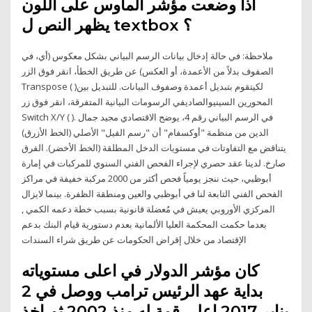
اذا وضعت مؤشر الماوس على اللون
يظهر النص ل textbox ؟
ملاحظة: في حالة إدخال بيانات الرسم البياني بشكل معكوس (أي، في
الصفوف بدلاً من الأعمدة، أو العكس) عن طريق الخطأ، انقر فوق الزر
Transpose ( )لكيتقوم بتبديل أعمدة وصفوف البيانات. للتبديل بين
المحورين السينيوالصاديفي الرسومات البيانية المتفرقة، انقر فوق زر
Switch X/Y ( ). في الرسم البياني رقم 4، يوضح الاقتصادي مجيد جمال
الدين من منظمة "أوكسفام" أن "رسم الفيل" الأصلي (الخط الأزرق)
يتناقض مع التفاوتات في مستويات الدخل المطلقة (الخط الأخضر). الفرق
صارخ. لدينا عقد حصري لإجراء الفحص الفني السنوي للمركبات في إمارة
أبوظبي، حيث ننجز يومياً فحص أكثر من 2000 مركبة خفيفة في مراكز
الفحص الفني التابعة لنا في أبوظبي والعين ومنطقة الظفرة. بينما لايزال
المركزي الأوروبي يعيش في مُعضلة قانونية بسبب خطة دعمه الكمي ,
بعدما حكمت المحكمة العليا الألمانية بعدم دستورية قيام البنك بدعم
الإقتصاد من خلال إقراض الحكومات عن طريق شراء السندات
كان مؤشر الدولار في اعلى مستوياته
بداية عهد الرئيس ترامب ووصل في 2
يناير 2017 اعلى قمة له منذ 2002 ثم اخذ