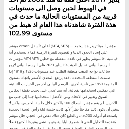
في الهبوط لحين وصل الى مستويات
قريبة من المستويات الحالية ما حدث في
هذة الفترة شاهدناه هذا العام اذ هبط من
مستوى 102.99
مؤشر Aroon اعلي /أسفل (MT4, MT5) — مؤشر الميتاتريدر هذا يعتمد
علي إيجاد الحدود الدنيا والقصوى للفترة الزمنية كما لا يستخدم أية
مؤشرات MT4 MT5 قياسية . فالمؤشر يظهر في نافذة منفصلة مع خطين
للرسم البياني. تحليل الذهب 19 يناير 2021 على الرسم البياني لأربع
ساعات يواجه الذهب منطقة الطلب عند مستويات 1826 و 1818 إذا
صمدت المنطقة المحددة ، فقد يرتفع المعدن الأصفر باتجاه مستوى
المقاومة 1859 من ناحية أخرى ، الرسم البياني آخر من الخيارات الثنائية،
التي يمكنني استخدامها بفعالية. أنه يساعدني على تحديد نقطة انعكاس
السوق وتغيير في الاتجاه. ومن الأفضل استخدامها جنبا إلى جنب مع
الآخرين. لم يقم مؤشر ناسداك 100 بالكثير خلال جلسة الخميس، ولكن لا
ينبغي أن يكون ذلك مفاجئاً نظراً لأنها كانت جلسة ليلة رأس السنة الجديدة
وبالطبع كان هناك نقص في الحجم. حلل مؤشر aus200 باستخدام أدوات
مُتقدمة للتحليل الفني (الشموع اليابانية وفيبوناتشي وغيرها الكثير) فضلاً
عن الرسوم البيانية اللحظية وسعر السوق في الوقت الحقيقي. تحتوي