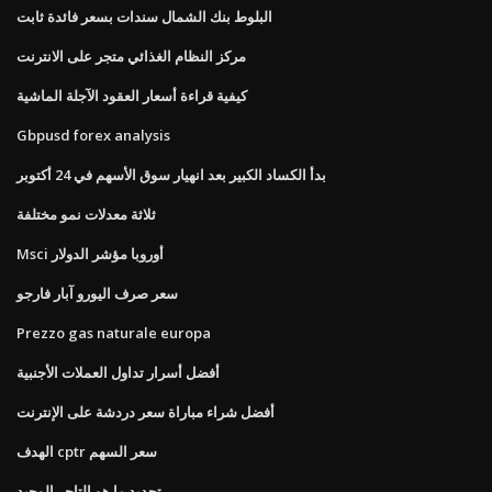
البلوط بنك الشمال سندات بسعر فائدة ثابت
مركز النظام الغذائي متجر على الانترنت
كيفية قراءة أسعار العقود الآجلة الماشية
Gbpusd forex analysis
بدأ الكساد الكبير بعد انهيار سوق الأسهم في 24 أكتوبر
ثلاثة معدلات نمو مختلفة
Msci أوروبا مؤشر الدولار
سعر صرف اليورو آبار فارجو
Prezzo gas naturale europa
أفضل أسرار تداول العملات الأجنبية
أفضل شراء مباراة سعر دردشة على الإنترنت
الهدف cptr سعر السهم
تحديد ما هو التاجر الوحيد