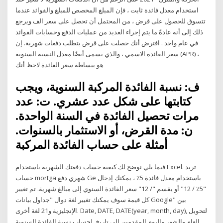
استخدام معدل فائدة ثابت ، فإن المبلغ المخصص للمبلغ والفوائد عندما
تتسوق للحصول على قرض ، من المحتمل أن تحصل على سعر الف ويرجع
ذلك إلى أنه عادةً ما يتم إجراء العديد من عمليات الدفع وحسابات الفوائد
في عام واحد . افترض أنك حصلت على قرض يتطلب دفعات شهرية. إن
سعر الفائدة الاسمي ، والذي يسمى أيضًا معدل النسبة السنوية (APR) ،
هو ببساطة سعر الفائدة لاحظ أنك
ف: نسبة الفائدة المركبة السنوية، ويجب
كتابتها على شكل عدد عشري. ت: عدد
مرات تحصيل الفائدة في السنة الواحدة.
ن: مدة القرض، أو الاستثمار بالسنوات.
أمثلة على حساب الفائدة المركبة
فيما يلي نوضح لك كيفية حساب دفعتك الشهرية باستخدام Excel. تريد
حساب mortga شهري دفع Ge باستخدام معدل فائدة 5٪ ، يمكنك إدخال
"5٪ / 12" أو يقسم "/ 12" سعر الفائدة السنوي إلى مبالغ شهرية. تم تغيير
كل قيمة سوف يمكنك تغيير لغة دوال "جداول بيانات Google" بين
الإنجليزية و21 لغة أخرى. Date, DATE, DATE(year, month, day), لتحويل
العام والشهر واليوم المقدمين إلى تاريخ. لحساب نسبة الفائدة السنوية