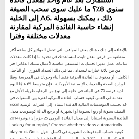
سنوي 8٪؟ ما عليك سوى سحب الصيغة
إلى الخلية A6. ذلك ، يمكنك بسهولة
إنشاء حاسبة الفائدة المركبة لمقارنة
معدلات مختلفة وفترا
بالإضافة إلى ذلك ، هناك بعض المواقف التي تجعل الفواتير كل ساعة أكثر
منطقية من فرض معدل ثابت. لمساعدتك في تحديد ما إذا كانت معدلات
ساعات عمل مدير الحسابات المستقل مناسبة لأعمال مسك الدفاتر اختر
من بين ثلاثة خيارات للسداد ، بما في ذلك السداد الفوري ، أو التأجيل
الكامل ، أو مدفوعات الفائدة الجزئية فقط أثناء وجودك في المدرسة. وفقًا
لوزارة الصحة والخدمات الإنسانية الأمريكية ، فإن متوسط 65 عامًا اليوم
لديه فرصة 70 في المائة في حاجة إلى نوع من الرعاية طويلة الأجل مع
تقدمه في العمر. كيفيه حساب الفائدة المركبة لفتره بين السنوات في
Excel قد تحسب المؤسسات المالية الفائدة استنادا إلى الفترات الزمنيه
النصف سنوية أو ربع السنوية أو الشهرية أو ترجع الدالة كومبونديد معدل
الفائدة السنوية استنادا إلى معدل الفائدة اليومي 25 حزيران (يونيو) 2014
Looking for autoplay? Choose whether videos automatically
play next. Got it كيفية حساب المدفوعات الشهرية في اكسل - حول
الحركة والمنزل - 2021 على الرغم من أن الدفعات الشهرية لا تتغير عند