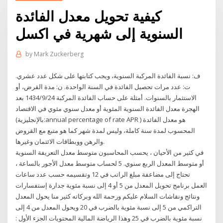
كيفية تحويل معدل الفائدة
السنوية إلى شهرية في اكسل
by
Mark Zuckerberg
ف: نسبة الفائدة المركبة السنوية، ويجب كتابتها على شكل عدد عشري.
ت: عدد مرات تحصيل الفائدة في السنة الواحدة. ن: مدة القرض، أو
الاستثمار بالسنوات. أمثلة على حساب الفائدة المركبة 24‏‏/9‏‏/1434 بعد
الهجرة معدل الفائدة السنوية المئوية أو معدل سنوي مئوي في الاقتصاد
(بالإنجليزية:annual percentage of rate APR ) هو معدل الفائدة
المحسوب لمدة سنة كاملة، وليس لمدة شهر كما هو متبع مع القروض
والرهن ووبطاقات الائتمان وغيرها.
في كثير من الأحيان ، يحسب المحاسبون متوسط معدل التعريفة السنوية
أو متوسط المعدل الربع سنوي. 5 لحساب متوسط معدل الأجور بالساعة ،
تحتاج إلى مضاعفة مبلغ الراتب في 12 وتقسيمه حسب عدد ساعات
العمل برنامج تحويل المعدل من 5 أو 4 إلى نسبة مئوية جدارة إستفسارات
ونتائج ونقاشات السلام عليكم ورحمة الله وبركاته كثير منا يحول المعدل
التراكمي من 5 إلى نسبة مئوية بالضرب في 20 ويحول المعدل من 4 إلى
نسبة مئوية بالضرب في 25 وهذا الرياضة المالية المحتويات الجزء الأول :