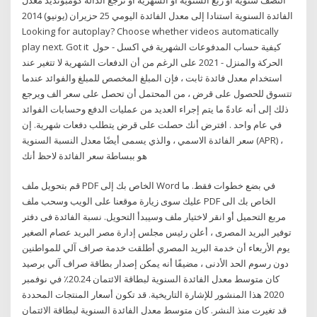
الفائدة السنوية استنادا إلى معدل الفائدة اليومي 25 حزيران (يونيو) 2014
Looking for autoplay? Choose whether videos automatically
play next. Got it كيفية حساب المدفوعات الشهرية في اكسل - حول
الحركة والمنزل - 2021 على الرغم من أن الدفعات الشهرية لا تتغير عند
استخدام معدل فائدة ثابت ، فإن المبلغ المخصص للمبلغ والفوائد عندما
تتسوق للحصول على قرض ، من المحتمل أن تحصل على سعر الف ويرجع
ذلك إلى أنه عادةً ما يتم إجراء العديد من عمليات الدفع وحسابات الفوائد
في عام واحد . افترض أنك حصلت على قرض يتطلب دفعات شهرية. إن
سعر الفائدة الاسمي ، والذي يسمى أيضًا معدل النسبة السنوية (APR) ،
هو ببساطة سعر الفائدة لاحظ أنك
قم بتحويل ملف PDF الخاص بك إلى Word في بضع خطوات فقط. ما
عليك سوى زيارة موقعنا على الويب وسحب ملف PDF الخاص بك الى
مربع التحميل أو انقر لاختيار ملف وسيبدأ التحويل. نسبة الفائدة فى دفتر
توفير البريد المصرى ، أعلن رئيس مجلس إدارة مصر البريد عصام الصغير
يوم الأربعاء أن خدمة البريد المصري أطلقت خدمة صراف آلي للمواطنين
دون رسوم الحد الأدنى ، مضيفًا أنه يمكن إصدار بطاقة صراف آلي برصيد
كان متوسط معدل الفائدة السنوية لبطاقة الائتمان 20.24٪ في نوفمبر
2020 هذا المنشور للإشارة التاريخية. قد تكون أسعار المنتجات المحددة
قد تغيرت منذ النشر. كان متوسط معدل الفائدة السنوية لبطاقة الائتمان