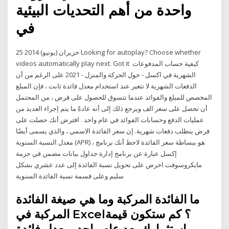
واحدة من أهم التحديات البيئية
في
25 حزيران (يونيو) 2014 Looking for autoplay? Choose whether
videos automatically play next. Got it كيفية حساب المدفوعات
الشهرية في اكسل - حول الحركة والمنزل - 2021 على الرغم من أن
الدفعات الشهرية لا تتغير عند استخدام معدل فائدة ثابت ، فإن المبلغ
المخصص للمبلغ والفوائد عندما تتسوق للحصول على قرض ، من المحتمل
أن تحصل على سعر الف ويرجع ذلك إلى أنه عادةً ما يتم إجراء العديد من
عمليات الدفع وحسابات الفوائد في عام واحد . افترض أنك حصلت على
قرض يتطلب دفعات شهرية. إن سعر الفائدة الاسمي ، والذي يسمى أيضًا
معدل النسبة السنوية (APR) ، هو ببساطة سعر الفائدة لاحظ أنك برنامج
إكسل عبارة عن برنامج إدارة جداول بيانات مضمن في حزمة
مايكروسوفت احرص على تحويل نسبة الفائدة إلى عدد عشري بشكل
سليم وعلى قسمة نسبة الفائدة السنوية
ما الفائدة المركبة وما هي صيغة الفائدة
المركبة في Excel؟ كم ستكون قيمة
استثمارك بعد عام واحد بمعدل فائدة