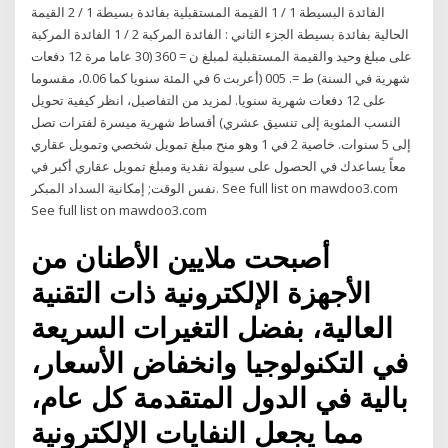
الفائدة البسيطة 1 / 1 القيمة المستقبلية بفائدة بسيطة 1 / 2 القيمة
الحالية بفائدة بسيطة الجزء الثاني : الفائدة المركبة 2 / 1 الفائدة المركبة
على مبلغ وحيد والقيمة المستقبلية لمبلغ ن = 360 (30 عاما مرة 12 دفعات
شهرية في السنة) ط =. 005 (أعربت 6 في المئة سنويا كما 0.06، مقسوما
على 12 دفعات شهرية سنويا. لمزيد من التفاصيل، انظر كيفية تحويل
النسب المئوية إلى تنسيق عشري) أقساط شهرية ميسرة لفترات تصل
إلى 5 سنوات. خاصية 2 في 1 وهو منح مبلغ تمويل شخصي وتمويل عقاري
معاً يساعدك في الحصول على سيولة نقدية ومبلغ تمويل عقاري أكبر في
نفس الوقت; إمكانية السداد المبكر. See full list on mawdoo3.com
See full list on mawdoo3.com
أصبحت ملايين الأطنان من
الأجهزة الإلكترونية ذات التقنية
العالية، بفضل التغيرات السريعة
في التكنولوجيا وانخفاض الأسعار،
بالية في الدول المتقدمة كل عام،
مما يجعل النفايات الإلكترونية