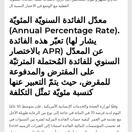
الفعلية مع الوضع في الاعتبار النسبة ال
معدّل الفائدة السنويّة المئويّة
(Annual Percentage Rate).
تعبّر هذه الفائدة (يشار لها
بالاختصار APR) عن المعدّل
السنوي للفائدة المُحتملة المترتبّة
على المقترض والمدفوعة
للمقرض، حيث يتمّ التعبير عنها
كنسبة مئويّة تمثّل التكلفة
وفقًا لوزارة الصحة والخدمات الإنسانية الأمريكية ، فإن متوسط 65 عامًا
اليوم لديه فرصة 70 في المائة في حاجة إلى نوع من الرعاية طويلة الأجل
مع تقدمه في العمر. كيفيه حساب الفائدة المركبة لفتره بين السنوات في
Excel قد تحسب المؤسسات المالية الفائدة استنادا إلى الفترات الزمنيه
النصف سنوية أو ربع السنوية أو الشهرية أو ترجع الدالة كومبونديد معدل