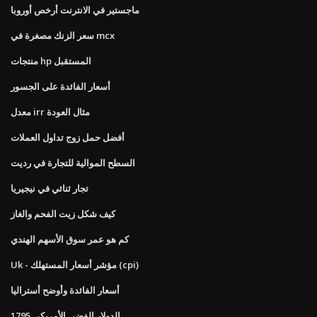
ماجستير في الانترنت أرخص أوروبا
سعر الزنك مصغرة في mcx
منتجات hp المستقبل
أسعار الفائدة على الجسور
معدل irr مثال العودة
أفضل حمل زوج تداول العملات
السطح الموالية للتجارة في رديت
تجار ثنائي في نيجيريا
كيف شكل زيت الفحم والغاز
كم هو عمر سوق الأسهم الهندي
Uk - مؤشر أسعار المستهلك (cpi)
أسعار الفائدة وأوضح أستراليا
الدولار الفضي الأمريكي 1795