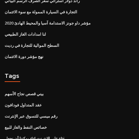
راند دولار استرالي سعر الصرف الرسم البياني
التجارة في السيارة الممولة مع سوء الائتمان
مؤشر داو جونز الاستدامة آسيا والمحيط الهادئ 2020
لنا امدادات الغاز الطبيعي
السطح الموالية للتجارة في رديت
نهج مؤشر دورة الائتمان
Tags
بيني قصص نجاح الأسهم
عقد المتداول فودافون
رقم ميسي للتسوق عبر الإنترنت
خصائص النفط والغاز للبيع
يمكننا أن نجعل dd على الانترنت sbi