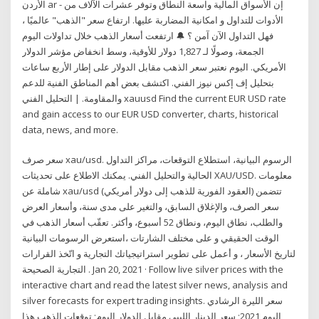
الأردن ar - إن الأسواق المالية واسعة النطاق وتوفر عشرات الآلاف من
الأدوات للتداول و امكانية المضاربة عليها. ارتفاع سعر "الذهب" عالميًا ،
فهل التداول الآن آمن ؟ 🔔 ارتفعت أسعار الذهب خلال تداولات اليوم
الجمعة، وصولًا لـ 1,827 دولار للأوقية، وسط انخفاض مؤشر الدولار
الأمريكي. اليوم نعتبر سعر الذهب مقابل الدولار على إطار الأربع ساعات
بتحليل إف إكس نيوز الفني. اكتشف بعض أهم المناطق الفنية للدعم
والمقاومة. | التحليل الفني xauusd Find the current EUR USD rate
and gain access to our EUR USD converter, charts, historical
data, news, and more.
سعر صرف xau/usd. الرسوم البيانية، استطلاع التوقعات، مراكز التداول
الحالية والتحليل الفني. يمكنك الاطلاع على تحديثات XAU/USD. معلومات
شاملة عن xau/usd (العقود الفورية للذهب إلى دولار أمريكي) تتضمن
سعر الصرف، والإغلاق السابق، والتغير على مدى سنة، وأسعار العرض
والطلب، نطاق اليوم، ونطاق 52 أسبوع، وأكثر. تعقّب أسعار الذهب في
الوقت الحقيقي و على مختلف الشارتات ،استعرض الرسومات البيانية
لتاريخ الأسعار ، و أعمل على تطوير استراتيجياتك التجارية و اتّخذ القرارات
التجارية الصحيحة . Jan 20, 2021 · Follow live silver prices with the
interactive chart and read the latest silver news, analysis and
silver forecasts for expert trading insights. سعر الليرة الرشادي
اليوم 2021; سعر الدينار الليبي مقابل الدولار اليوم; توقعات الذهب هذا