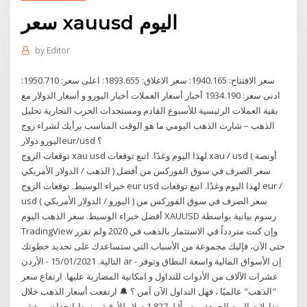
سعر xauusd اليوم
by
Editor
سعر الافتتاح: 1940.165: سعر الاغلاق: 1893.655: اعلى سعر: 1950.710:
ادنى سعر: 1934.190 أخبار أسعار العملات أخبار اليورو و أسعار الدولار مع
بقية العملات الرئيسية للأسبوع القادم ومستجدات الحرب التجارية تحليل
الذهب – شارت الذهب اليومي ما هو الوقت المناسب برأيك لشراء زوج
اليورو دولارeur/usd ؟
توقعات الزوج xau usd لهذا اليوم وغدًا. اتبع توقعات xau / usd ( أونصة
الذهب / الدولار الأمريكي ) سعر الصرف في سوق الفوركس من أفضل
خبراء الوسيط. توقعات الزوج eur usd لهذا اليوم وغدًا. اتبع توقعات eur /
usd ( اليورو / الدولار الأمريكي ) سعر الصرف في سوق الفوركس من
أفضل خبراء الوسيط. سعر الذهب اليوم XAUUSD رسوم بيانية بواسطة
TradingView وإن كنت متردداً في الاستثمار بالذهب في 2020 ولم تقرر
حتى الآن، فإليك مجموعة من الأسباب التي ستساعدك على تحديد خطوتك
التالية. 15/01/2021 - الأردن ar - إن الأسواق المالية واسعة النطاق وتوفر
عشرات الآلاف من الأدوات للتداول و امكانية المضاربة عليها. ارتفاع سعر
"الذهب" عالميًا ، فهل التداول الآن آمن ؟ 🔔 ارتفعت أسعار الذهب خلال
تداولات اليوم الجمعة، وصولًا لـ 1,827 دولار للأوقية، وسط انخفاض مؤشر