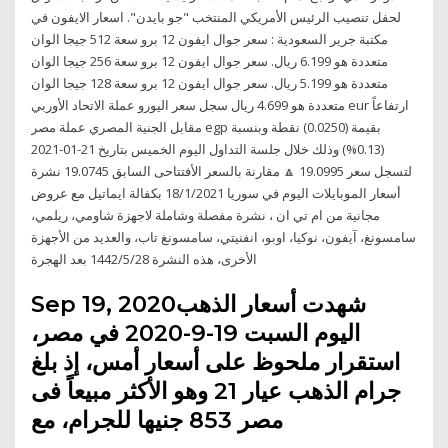
لحفل تنصيب الرئيس الأمريكي المنتخب "جو بايدن". اسعار الايفون في
مكتبة جرير السعودية : سعر جوال ايفون 12 برو سعة 512 جيجا الوان
متعددة هو 6.199 ريال. سعر جوال ايفون 12 برو سعة 256 جيجا الوان
متعددة هو 5.199 ريال. سعر جوال ايفون 12 برو سعة 128 جيجا الوان
متعددة هو 4.699 ريال سجل سعر اليورو عملة الاتحاد الأوربي eur ارتفاعاً
مقابل الجنية المصري عملة مصر egp بقيمة (0.0250) نقطة وبنسبة
(0.13%) وذلك خلال جلسة التداول اليوم الخميس بتاريخ 21-01-2021
لتسجل سعر 19.0995 🔼 مقارنة بالسعر الأفتتاحى السابق 19.0745 نشرة
أسعار الموبايلات اليوم في سوريا 18/1/2021 بكفالة ايماتيل مع عروض
مجانية من ام تي ان ، نشرة مفصلة وشاملة لاجهزة شاومي، ريلمي،
سامسونغ، آيفون، نوكيا، اوبو، انفنيتي، سامسونغ تاب، والعديد من الأجهزة
الأخرى، هذه النشرة 28‏‏/5‏‏/1442 بعد الهجرة
Sep 19, 2020شهدت أسعار الذهب
اليوم السبت 19-9-2020 في مصر،
استقرار ملحوظ على أسعار أمس، إذ بلغ
جرام الذهب عيار 21 وهو الأكثر مبيعاً فى
مصر 853 جنيها للجرام، مع