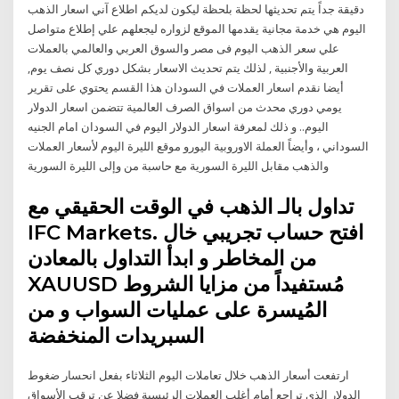
دقيقة جداً يتم تحديثها لحظة بلحظة ليكون لديكم اطلاع آني اسعار الذهب
اليوم هي خدمة مجانية يقدمها الموقع لزواره ليجعلهم علي إطلاع متواصل
علي سعر الذهب اليوم فى مصر والسوق العربي والعالمي بالعملات
العربية والأجنبية , لذلك يتم تحديث الاسعار بشكل دوري كل نصف يوم,
أيضا نقدم اسعار العملات في السودان هذا القسم يحتوي على تقرير
يومي دوري محدث من اسواق الصرف العالمية تتضمن اسعار الدولار
اليوم.. و ذلك لمعرفة اسعار الدولار اليوم في السودان امام الجنيه
السوداني ، وأيضاً العملة الاوروبية اليورو موقع الليرة اليوم لأسعار العملات
والذهب مقابل الليرة السورية مع حاسبة من وإلى الليرة السورية
تداول بالـ الذهب في الوقت الحقيقي مع
IFC Markets. افتح حساب تجريبي خال
من المخاطر و ابدأ التداول بالمعادن
XAUUSD مُستفيداً من مزايا الشروط
المُيسرة على عمليات السواب و من
السبريدات المنخفضة
ارتفعت أسعار الذهب خلال تعاملات اليوم الثلاثاء بفعل انحسار ضغوط
الدولار الذي تراجع أمام أغلب العملات الرئيسية فضلا عن ترقب الأسواق