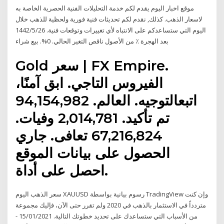
موقع اخبار اليوم يقدم لكم خدمة التحليلات الفنية الحصرية الخاصة به
لاسعار الذهب. كذلك, نقدم لكم تحديثات فنية فورية ولحظية للذهب خلال
اليوم التي ستساعدكم على الانتباه لأي تغييرات وتوقعات فنية. 26‏‏/5‏‏/1442
بعد الهجرة ٪ من الأصول ناقص التغير الحالي. 0%. بيع شراء
Gold سعر | FX Empire.
الفيروس التاجي. ابق آمنًا،
اتبعالتوجيه. العالم. 94,154,982
تم تأكيد. 2,014,781 وفيات.
67,216,824 تعافى. جاري
الحصول على بيانات الموقع
احصل على أداة.
سعر الذهب اليوم XAUUSD رسوم بيانية بواسطة TradingView وإن كنت
متردداً في الاستثمار بالذهب في 2020 ولم تقرر حتى الآن، فإليك مجموعة
من الأسباب التي ستساعدك على تحديد خطوتك التالية. 15/01/2021 -