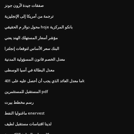
صفقات جيدة لآرون جونز
ترجمة من أمريكا إلى الإنجليزية
محول دولار م الحقيقي hoje بانكو المركزية
مؤشر أسعار المستهلك الهند يعني
البنك سعر الأساس لتوقعات إنجلترا
معدل الخصم قانون المسؤولية المدنية
معدل البطالة في آسيا الوسطى
ما معدل العائد الذي يجب أن أحصل عليه على 401k
المستقبل للمستثمرين pdf
رسم مخطط بيرت
ماغنوليا النفط enervest
لدينا اقتباسات مستقبل لطيف