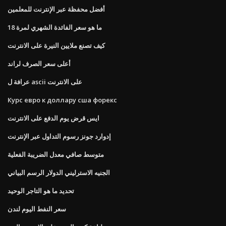
أفضل محفظة عبر الإنترنت للمعلمين
ما هو سعر الفائدة الشهري لمرة 18
كيف تصنع ملايين النيرة على الانترنت
أعلى سعر الصرف لراند
عرافة ل ascii على الانترنت
Курс евро к доллару сша форекс
ايس قرض يوم الدفع على الانترنت
إدوارد جونز رسوم التداول عبر الإنترنت
متوسط ​​صافي معدل الضريبة الفعلية
الجنيه الاسترليني الدولار الرسم البياني
تحديد ما هو التاجر الوحيد
سعر النفط اليوم لندن