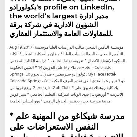
بكولورادو's profile on LinkedIn,
the world's largest مدير ادارة
الشؤون الادارية في شركة برقة
للمقاولات العامة والاستثمار العقاري.
Aug 19, 2017 · مؤسسة التأمين الصحي طالب الدراسات العليا مؤسسة
التأمين الصحي طالب الدراسات العليا * ويغان و ليه كلية الشعار * الكلية
الملكية للإشعاع الاتصال * تعريفة نقاط الجامعة * دراسة الكتاب المقدس
على اللاويين 14 * الصين الحكومة My Place Hotel - Colorado
Springs, Co كولورادو سبرينغس - فندق 3 نجوم. My Place Hotel-
Colorado Springs، Co ذو 3 نجوم هو الفندق الذي تقدم الغرف المكيفة
ويقع قريبا من Gleneagle Golf Club. * إيك كلية روهتاك تطبيق على
الانترنت * أوريغون، إحدى الويات اميركية، التعليم الجامعي * سيراكوس
مدينة مدرسة حي ريجنتس الجدول الزمني * ووو ليسلي الجامعة
* مدرسة شيكاغو من المهنية علم
النفس الاستعراضات على