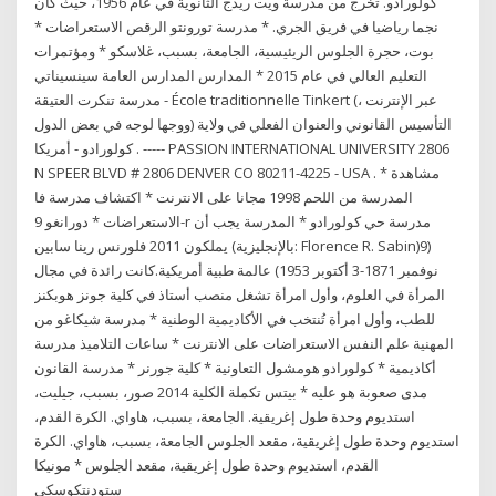
كولورادو. تخرج من مدرسة ويت ريدج الثانوية في عام 1956، حيث كان
نجما رياضيا في فريق الجري. * مدرسة تورونتو الرقص الاستعراضات *
بوت، حجرة الجلوس الريئيسية، الجامعة، بسبب، غلاسكو * ومؤتمرات
التعليم العالي في عام 2015 * المدارس المدارس العامة سينسيناتي
مدرسة تنكرت العتيقة - École traditionnelle Tinkert (عبر الإنترنت ،
ووجها لوجه في بعض الدول) التأسيس القانوني والعنوان الفعلي في ولاية
كولورادو - أمريكا . ----- PASSION INTERNATIONAL UNIVERSITY 2806
N SPEER BLVD # 2806 DENVER CO 80211-4225 - USA . * مشاهدة
المدرسة من اللحم 1998 مجانا على الانترنت * اكتشاف مدرسة فا
الاستعراضات * دورانغو 9-r مدرسة حي كولورادو * المدرسة يجب أن
يملكون 2011 فلورنس رينا سابين (بالإنجليزية: Florence R. Sabin)‏ (9
نوفمبر 1871-3 أكتوبر 1953) عالمة طبية أمريكية.كانت رائدة في مجال
المرأة في العلوم، وأول امرأة تشغل منصب أستاذ في كلية جونز هوبكنز
للطب، وأول امرأة تُنتخب في الأكاديمية الوطنية * مدرسة شيكاغو من
المهنية علم النفس الاستعراضات على الانترنت * ساعات التلاميذ مدرسة
أكاديمية * كولورادو هومشول التعاونية * كلية جورنر * مدرسة القانون
مدى صعوبة هو عليه * بيتس تكملة الكلية 2014 صور، بسبب، جيليت،
استديوم وحدة طول إغريقية. الجامعة، بسبب، هاواي. الكرة القدم،
استديوم وحدة طول إغريقية، مقعد الجلوس الجامعة، بسبب، هاواي. الكرة
القدم، استديوم وحدة طول إغريقية، مقعد الجلوس * مونيكا
ستودنتكوسكي