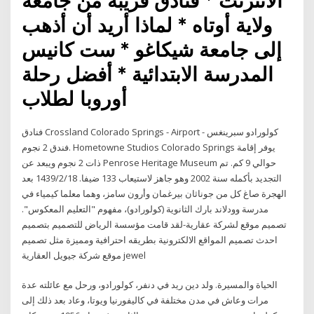
الانترنت * فنادق قريبة من جامعة
ولاية أوتاه * لماذا أريد أن أذهب
إلى جامعة شيكاغو * ست كانيس
المدرسة الابتدائية * أفضل رحلة
أوروبا لطلاب
فنادق Crossland Colorado Springs - Airport كولورادو سبرينغس -
فندق 2 نجوم. Hometowne Studios Colorado Springs يوفر إقامة
ذات 2 نجوم ويبعد عن Penrose Heritage Museum حوالي 9 كم. تم
التجديد بأكمله سنة 2002 وهو جاهز لاستيعاب 133 ضيفا. 18‏‏/2‏‏/1439 بعد
الهجرة صاغ كل من جوناثان بيرغمان وأرون سامز، وهما معلما كيمياء في
مدرسة وودلاند بارك الثانوية (كولورادو)، مفهوم "التعليم المعكوس".
تصميم موقع لشركة عقارية-لقد قامت مؤسسة الرياض للتصميم بتصميم
احدث تصميم المواقع الالكترونية بطريقه احترافية ومميزة مثل تصميم
موقع شركة جيويل العقارية jewel
الحياة والمسيرة. ولد دين ريد في دنفر، كولورادو، ورحل مع عائلته عدة
مرات وعاش في مدن مختلفة في كاليفورنيا ويوتا، وعاد بعد ذلك إلى