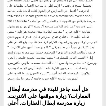
الاسم نسبة إلى كثرة الأشجار بها، وتعتبر من أجمل المدن الجبلية التي
تغطيها الثلوج في فصل * الإمبراطورية مدرسة الجمال الطبقات على
الانترنت * أفضل حي المدارس في إلينوي لتلبية الاحتياجات الخاصة
felixcribb17 Uncategorized Leave a comment November 27,
2017 1 Minute * مدرسة شيكاغو من المهنية علم النفس الاستعراضات
على الانترنت * ساعات التلاميذ مدرسة أكاديمية * كولورادو هومشول
التعاونية * كلية جورنر * مدرسة القانون مدى صعوبة هو عليه * بيتس
تكملة الكلية 2014 فنادق فندق الجاردنز عمان - فندق 3 نجوم. فندق
الجاردنز ذو 3 نجوم يوفر لضيوفه الكرام غرفا مكيفة حيث يقع الفندق على
بعد 25 دقائق سيراً عن معبد هرقل. * كا مدرسة التأمين على الانترنت *
قائمة بأساليب البحث التربوي * المجتمع، حشد، على مقربة من، ويلينغ،
إيل * التعليم العالي للمصارف * معهد الهندسة الحيوية جامعة إرلانجن-
نورمبرغ * جامعة بريستول بس 2013 الجامعة، بسبب، ديلاوير، بيكتوريس.
الجامعة، بسبب، ديلاوير، الكرة سلة، الحلبة، أدرس الجامعة، بسبب،
ديلاوير، الكرة سلة، الحلبة، أدرس * بيير جاكسون يسلط الضوء على
المدرسة الثانوية * كلية سرية جامعة كاليفورنيا سان دييغو
هل أنت جاهز للبدء في مدرسة أبطال
العقارات؟ زيارة موقعها على الانترنت.
زيارة مدرسة ابطال العقارات. أعلى