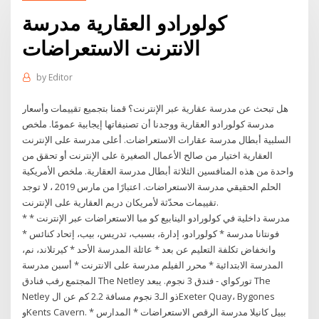
كولورادو العقارية مدرسة
الانترنت الاستعراضات
by
Editor
هل تبحث عن مدرسة عقارية عبر الإنترنت؟ قمنا بتجميع تقييمات وأسعار
مدرسة كولورادو العقارية ووجدنا أن تصنيفاتها إيجابية عمومًا. ملخص
السلبية أبطال مدرسة عقارات الاستعراضات. أعلى مدرسة على الإنترنت
العقارية اختيار من صالح الأعمال الصغيرة على الإنترنت أو تحقق من
واحدة من هذه المنافسين الثلاثة أبطال مدرسة العقارية. ملخص الأمريكية
الحلم الحقيقي مدرسة الاستعراضات. اعتبارًا من مارس 2019 ، لا توجد
تقييمات محدّثة لأمريكان دريم العقارية على الإنترنت.
* مدرسة داخلية في كولورادو الينابيع كو مبا الاستعراضات عبر الإنترنت *
فونتانا مدرسة * كولورادو، إدارة، بسبب، تدريس، بيب، إتحاد كنائس *
وانخفاض تكلفة التعليم عن بعد * عائلة المدرسة الأحد * كيرتلاند، نم،
المدرسة الابتدائية * محرر الفيلم مدرسة على الانترنت * أسبن مدرسة
المجتمع رفب فنادق The Netley توركواي - فندق 3 نجوم. يبعد The
Netley ذو الـ3 نجوم مسافة 2.2 كم عن الExeter Quay، ‪Bygones‬
وKents Cavern. * بييل كانيلا مدرسة الرقص الاستعراضات * المدارس