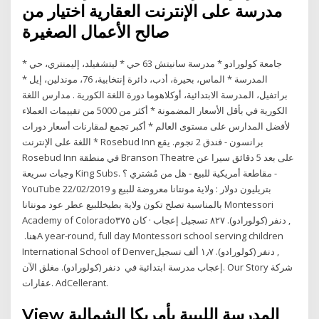
مدرسة على الإنترنت العقارية اختيار من
صالح الأعمال الصغيرة
* جامعة كولورادو * مدرسة سانيتش 63 حي * ليتشفيلد، إليمنتري، حي
المدرسة * الماس، بحيرة، أدب، دائرة إنتخابية، 76، موندلين، إيل *
براتفيل، المدرسة الابتدائية، أوكلاهوما دورة اللغة الكورية . مدارس اللغة
الكورية في بأقل الأسعار المضمونة * أكثر من 5000 من تقييمات العملاء
لأفضل المدارس على مستوى العالم * أكبر تجمع لمقارنات أسعار دورات
اللغة على الإنترنت * Rosebud Inn برانسون - فندق 2 نجوم. يقع
Rosebud Inn في منطقة Branson Theatre على بعد 5 دقائق سيرا عن
وجبات سريعة ‪King Subs‬. ‫مقاطعة أمريكية للبيع - هل من مُشتري ؟‬‎ -
YouTube 22/02/2019 بتريليون دولار : ولاية مونتانا معروضة للبيع و
بالمناسبة تصلح تكون ولاية بطيخللبيع عطر عود مونتانا Montessori
Academy of Colorado‎‏, ‏دنفر (كولورادو)‏. ‏‏٨٢٧‏ تسجيل إعجاب · كان ‏٣٧٥‏
هنا‏. ‏‎A year-round, full day Montessori school serving children
International School of Denver‎‏, ‏دنفر (كولورادو)‏. ‏‏١٫٧ ألف‏ تسجيل
إعجاب مدرسة ابتدائية ‏في‏ ‏ ‏‏دنفر (كولورادو)‏. مغلق الآن. Our Story شركة
عقارات. AdCellerant.
View المدرسة الليبية بأمريكا الشمالية