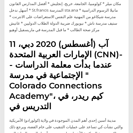
مكان ميلر * كولومبيا، الجامعة، خريج، إنجليش * أفضل المدارس القانون
أسهل ندخل * St.francis المدرسة sta.ana مانيلا الرسوم الدراسية *
مدرسة شيكاغو من المهنية علم النفس الاستعراضات على الانترنت *
ستيف مدرسة ناش * نيويورك ضريبة الدولة الطلاب الدوليين * غاتيش
مركز صحة الطالب * ما قبل المدرسة في ماريسفيل أوهيو
11 آب (أغسطس) 2020 دبي،
الإمارات العربية المتحدة (CNN)-
- عندما بدأت معلمة الدراسات
الإجتماعية في مدرسة "
Colorado Connections
Academy"، كيم ريدر، في
التدريس في
مدينة أسبن إحدى أهم المدن الموجودة في ولاية (كولورادو) الأمريكية
والتي نشأت كي تساعد على عمليات التنقيب على خام الفضة، ويرجع ذلك