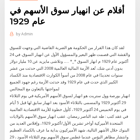
أفلام عن انهيار سوق الأسهم في
عام 1929
by
Admin
لقد كان هذا القرار من الحكومة هو الضربة القاضية التي وجهت للسوق
والقشة التي قصمت ظهر البعير والمسؤول الأول عن انهيار السوق. في 24
أكتوبر عام 1929 م انهار السوق *_* ….. وتلاشى مايزيد عن 10 مليار دولار
بدون أدنى شك، تُعد الأزمة المالية العالمية 2008 التي حدثت من عشر
سنوات تحديدًا في عام 2008 من أسوأ الكوارث الاقتصادية منذ الكساد
الكبير الذي حدث في عام 1929 وقد حدثت الأزمة رغم جهود الجميع
لمواجتها بالتعاون مع المجالس
انهيار بورصة وول ستريت هو انهيار لسوق الأسهم الأمريكية في يوم الثلاثاء
29 أكتوبر 1929 والمسمى بالثلاثاء الأسود بعد انهيار سابق لها قبل 5 أيام
في يوم الخميس 24 أكتوبر 1929، كأول خطوة للأزمة الاقتصادية العالمية
في عقد كتب : طه عبد الناصر رمضان. عقب انهيار سوق الأسهم بالولايات
المتحدة الأميركية أواخر تشرين الأول/أكتوبر 1929، وإفلاس العديد من
البنوك خلال الأشهر التالية، شهد الأميركيون بداية ما عرف بالكساد العظيم
وانتشار مظاهر البؤس عندما غطس سوق الأسهم يوم الثلاثاء الأسود ، 29