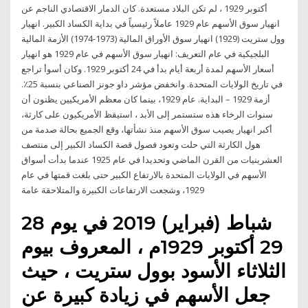
أكتوبر 1929 ، لم تكن البلاد مستعدة. كان الدمار الاقتصادي الناجم عن
انهيار سوق الأسهم عام 1929 عاملاً رئيسياً في بداية الكساد الكبير. انهيار
وول ستريت (1929) انهيار سوق الأوراق المالية (1973-1974) الأزمة المالية
البلجيكية في عام التعريف: انهيار سوق الأسهم في عام 1929 هو انهيار
أسعار الأسهم لمدة أربعة أيام بدأ في 24 أكتوبر 1929. وكان أسوأ تراجع
في تاريخ الولايات المتحدة. وانخفض مؤشر داو جونز الصناعي بنسبة 25٪.
أزمة 1929 – البداية. عام 1929، بينما كان معظم الأمريكيين يظنون أن
سنوات الرخاء هذه ستستمر إلى الأبد ، استيقظ الأمريكيون على كارثة،
أكبر انهيار يصيب سوق الأسهم منذ نشأتها، وقع الجميع بحالة صدمة من
هول الكارثة التي حلت وتعود فصول قصة الكساد الكبير إلى منتصف
العشرينيات من القرن الماضي وتحديدا في عام 1925 عندما بدأت أسواق
الأسهم في الولايات المتحدة بالارتفاع الكبير حتى بلغت قمتها في عام
1929، وشجعت الارتفاعات الكبيرة والمتلاحقة عامة
28 شباط (فبراير) 2019 في يوم
29 أكتوبر 1929م ، المعروف بيوم
الثلاثاء الأسود بوول ستريت ، حيث
جعل الأسهم في زيادة كبيرة عن