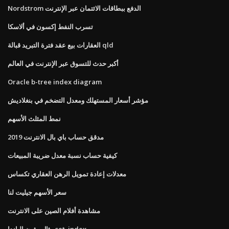
Nordstrom الدفع ببطاقات الائتمان عبر الإنترنت
تسرب النفط إكسون في ألاسكا
العقارات بيع عقد فترة التبريد قبالة qld
أكبر حدث للتسوق عبر الإنترنت في العالم
Oracle b-tree index diagram
مؤشر أسعار المستهلك ومعدل التضخم في بنغلاديش
نمط المثلث الأسهم
مدقق حساب باي بال الانترنت 2019
كيفية حساب نسبة معدل ضريبة المبيعات
معدلات إعادة تمويل الرهن العقاري تكساس
سعر الأسهم جيليت لنا
مشاهدة أفلام الصين على الانترنت
مثال بيثون الباندا set_index