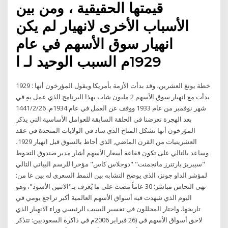
قيمتها الحقيقية ، ومن بين
الأسباب الأخرى لانهيار لم يكن
انهيار سوق الأسهم في عام
1929م السبب الوحيد لـ ا
1929 : خطة يونغ العشرين، وقد بدأت الأزمة بأمريكا ويقول المؤرخون أنها
بدأت مع انهيار سوق الأسهم 2 مليون شاب بهذا البرنامج الذي عمل بهِ في
شهر نوفمبر من عام 1933 ووقف عن العمل في عام 1934م. 26‏‏/2‏‏/1441
بعد الهجرة تعرضنا في الحلقة السابقة للعوامل الأساسية التي يذكر
المؤرخون أنها تشكل المناخ الذي ساد في الولايات المتحدة في عقد
العشرينيات من القرن الماضي, الذي أحاط بالسوق قبل انهيار 1929،
وساعد بالتالي على تكون فقاعة أسعار الأسهم أشار مدير صندوق التحوط
"سيبريز بارتنرز مانجمنت" "دوجلاس كاس" مؤخرا للرسم البياني التالي
لمؤشر الداو جونز، الذي يوضح التشابه بين النمط السعري له بين عا من:
نهى النحاس مباشر: 30 عاماً مضت على ما يُعرف بـ"الاثنين الأسود"، وهو
اليوم الذي شهدت فيه أسواق الأسهم العالمية أكبر تراجع يومي في
تاريخها. واحتار المحللون في تفسير السبب الرئيسي وراء الانهيار الذي
لاحق أسواق الأسهم في (26 فبراير 2006م في ذاكرة السعوديين: تتذكر