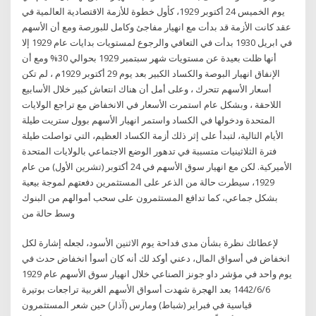
يوم الخميس 24 أكتوبر 1929، كأول خطوة للأزمة الاقتصادية العالمية في
عقد كانت الأزمة قد بدأت مع انهيار مفاجئ وكامل للبورصة ومع أن الأسهم
في ابريل 1930 بدأت في التعافي والرجوع لمستويات بدايات عام 1929 إلا
أنها ظلت بعيدة عن مستويات شهر سبتمبر 1929 بحوالي 30% ومع أن
الإنفاق انهيار البوصة والكساد الكبير بعد يوم 29 أكتوبر 1929م ، لم تكن
أسعار الأسهم تتحرك ، وعلى أمل أن هناك انتعاش كبير خلال الأسابيع
اللاحقة ، وبشكل عام استمرت الأسعار في الانخفاض مع تراجع الولايات
المتحدة ودخولها في الكساد واستمر انهيار الأسهم بوول ستريت طيلة
الأيام التالية، لتبدأ على إثر ذلك أزمة الكساد العظيم، التي تواصلت طيلة
فترة الثلاثينيات متسببة في تدهور الوضع الاجتماعي بالولايات المتحدة
الأميركية. لكن مع انهيار سوق الأسهم في 24 أكتوبر (تشرين الأول) من عام
1929، سيطرت حالة من الذعر على المستثمرين دفعتهم لموجة بيعية
بشكل جماعي، كما تدافع المستثمرون على سحب أموالهم من البنوك
وسط حالة من
لإعطائك نظرة بشأن مدى فداحة يوم الاثنين الأسود، لجعله إشارة لكل
انخفاض في أسواق المال، دعني أوكد لك أنه كان أسوأ انخفاض حدث في
يوم واحد في مؤشر داو جونز الصناعي خلال انهيار سوق الأسهم عام 1929
6‏‏/6‏‏/1442 بعد الهجرة شهدت أسواق الأسهم الغربية تراجعات بوتيرة
قياسية في فبراير (شباط) ومارس (آذار) حين شعر المستثمرون