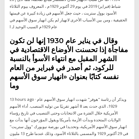
شباط (فبراير) 2019 في يوم 29 أكتوبر 1929م ، المعروف بيوم الثلاثاء
الأسود بوول ستريت ، حيث جعل الأسهم في زيادة كبيرة عن قيمتها
الحقيقية ، ومن بين الأسباب الأخرى لانهيار لم يكن انهيار سوق الأسهم في
عام 1929م السبب الوحيد لـ ا
وقال في يناير عام 1930 إنها لن تكون
مفاجأة إذا تحسنت الأوضاع الاقتصادية في
الشهر المقبل مع انتهاء الأسوأ بالنسبة
للركود، ثم أصدر في فبراير من العام
نفسه كتابًا بعنوان «انهيار سوق الأسهم
وما
13 hours ago · ويذكر أن رئاسة "هوفر" شهدت انهيار سوق الأسهم عام
1929، الذي حدث بعد 8 أشهر تقريبًا من توليه المنصب. أداء الأسهم
الأمريكية خلال الفترة من الانتخابات وحتى التنصيب في تاريخ رؤساء
الولايات المتحدة وبدأت الأزمة بأمريكا ويقول المؤرخون أنها بدأت مع
انهيار سوق الأسهم الأمريكية، وتحديدا في بورصة نيويورك "وول ستريت"
فى 29 أكتوبر 1929 والمسمى بالثلاثاء الأسود، وذلك عندما طرح 13 مليون