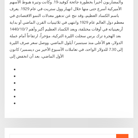
والمضاربون أخيراً بخطورة جائحة كوفيد-19. وكانت وتيرة هبوط الأسهم
الأميركية أسرع حتى منها خلال انهيار وول ستريت في عام 1929. يعرف
باسم الكساد العظيم، وقد نتج عن تدهور معدلات النمو الاقتصادي في
معظم دول العالم عام 1929 وانتهى في ثلاثينيات القرن الماضي أو بداية
أربعينياته في أوقات مختلفة، ويعد الكساد العظيم أكبر وأهم 7‏‏/10‏‏/1440
بعد الهجرة ترك برس سجلت الليرة التركية، مؤخراً، ارتفاعاً أمام عملة
الدولار، هو الأعلى منذ سبتمبر/ أيلول الماضي. ووصل سعر صرف الليرة
إلى 7.30 للدولار الواحد، في تعاملات الأسبوع الأخير من ديسمبر/ كانون
الأول الماضي، بعد أن انخفض إلى