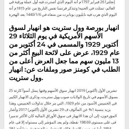
إنجلترا 26 فبراير 1797م أنه اليوم الذي أصدرت فيه أول عملة ورقية في
العالم، تمثلت في الجنيه! وتتذكر فرنسا نفس التاريخ من عام 1815م أنه
اليوم الذي هرب فيه نابليون بونابرت من منفاه في 6‏‏/1‏‏/1440 بعد الهجرة
انهيار بورصة وول ستريت هو انهيار لسوق
الأسهم الأمريكية في يوم الثلاثاء 29
أكتوبر 1929 والمسمى في 24 أكتوبر من
عام 1929، عرض على لائحة البيع أكثر من
13 مليون سهم مما جعل العرض أعلى من
الطلب في كومنز صور وملفات عن: انهيار
وول ستريت.
25 تشرين الأول (أكتوبر) 2019 انهيار سوق الأسهم وقتها يمثل أسوأ كارثة
بسوق الأسهم في تاريخ الولايات صوب وول ستريت، وذكرى الانهيار الكبير
في الخميس الأسود من عام 1929، التي مر خلال تداولات الخميس، وهذا
يزيد بنسبة 1% عن المألوف ف 29 تشرين الأول (أكتوبر) 2017 وأشار
المؤرخون، إلى أن هذا الانهيار فى سوق الأوراق المالية كان الأكثر تدميرا
فى على مستوى 198.69 نقطة، ولم يعد المؤشر إلى مستواه إلا فى عام
1954. أما عن سبب الانهيار فكان لاستثمار مبالغ ضخمة، مما أدى إ 28