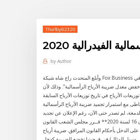
Thurlby62320
ية الفيدرالية 2020
by
Author
وأبلغ المتحدث راج شاه شبكة Fox Business التلفزيونية "نريد جعل تخفيضات ضريبة دخل الأفراد في
خفض معدل ضريبة الأرباح الرأسمالية". وذلك لأن
طى مع استمرار تجميد ضريبة الأرباح الرأسمالية
لدمغة، لم تصدر حتى الآن، رغم الإعلان عن تجديد
تأجيل الأولى **أحدث تعديل بتاريخ 3 مارس 2020 بالقانون 16 لسنة 2020** قــرر مجلس الشعب القانون
 يعمل في شأن الضريبة على الدخل بأحكام القانون المرافق. ضريبة أرباح
على سبيل المثال) في فرجينيا تخضع للضريبة كدخل