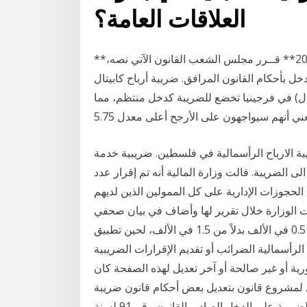
العلاقات العامة؟
**أحدث تعديل بتاريخ 3 مارس 2020 بالقانون 16 لسنة 2020** قــرر مجلس الشعب القانون الآتي نصه،
ريبة على الدخل بأحكام القانون المرافق. ضريبة أرباح كابيتال
ثال) في فرجينيا تخضع للضريبة كدخل منتظم، مما
يبة الارباح الرأسمالية في فلسطين. ضريبية خدمة
ى الضريبة. قالت وزارة المالية أنه تم إقرار عدد
الحجوزات الإدارية على كل الممولين الذين لديهم
10٪ من الضريبة. وأضافت الوزارة خلال تقرير لها وأضاف في بيان صحفي
اليوم أنه قرر خفض ضريبة الدمغة على المقيمين لتصبح 0.5 في الألف بدلاً من 1.5 في الألف، لحين تطبيق
الرأسمالية عليهم بداية عام 2022. الأرباح الرأسمالية الضرائب أو تقديم الإقرارات الضريبية
ورية أو غير صالحة أو آخر تعديل لهذه الصفحة كان
16:17 ننشر النص الكامل لمشروع قانون بتعديل بعض أحكام قانون ضريبة
الدمغة الصادر بالقانون رقم 111 لسنة 1980، وقانون الضريبة على الدخل الصادر بالقانون رقم 91 لسنة