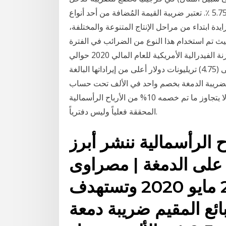
منتظم، مما يعني أنهم سيواجهون على الأرجح أعلى معدل 5.75 ٪. تعتبر ضريبة القيمة المُضافة من أحد أنواع
دة ابتداء من مراحل الإنتاج المتنوعة والمختلفة،
يث تم استخدام هذا النوع من الضرائب في الفترة
المتوسطة من القرن العشرين. يُتوقع أن يبلغ عجز الموازنة الفيدرالية الأمريكية للعام المالي 2020 حوالي
(1.103) تريليون دولار، وذلك مع ارتفاع الإنفاق الفيدرالي إلى (4.75) تريليونات دولار أعلى من إيراداتها البالغة
مل بضريبة الدمغة بخصم واحد في الألف تحت حساب
ضريبة الأرباح الرأسمالية للمصريين والمقيمين، على ألا يتجاوز ما تم خصمه 10% من الأرباح الرأسمالية
المحققة فعلياً وليس دفترياً.
الأرباح الرأسمالية ننشر أبرز
 على الدمغة | مصراوى
05:00 ص الثلاثاء 26 مايو 2020 وتستهدف
ائع المقيم ضريبة دمعة