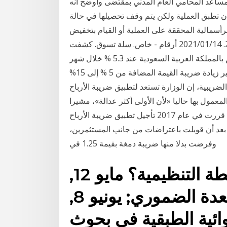
 مساعد المحامي العام المدني بمقتضى وأوضح أنه
ن تطبق العملية ولكن يتم وقف تحصيلها في حالة
ية المحققة على العملية أو القيام بتخفيض Jan 14, 2021 ·
السعودية: ارتفاع معدل التضخم عند 5.3% في ديسمبر 2020. 2021/01/14 أرقام - خاص. سلة تسوق. كشفت
بيانات الهيئة العامة للإحصاء عن ارتفاع معدّل التضخم بالمملكة العربية السعودية عند 5.3 % خلال شهر
ديسمبر 2020. وقالت الهيئة إن ذلك مع الأخذ في الاعتبار تأثير زيادة ضريبة القيمة المضافة من 5 % إلى 15%
لضريبية، إن الوزارة تستعد لتطبيق ضريبة الأرباح
معمول بها حاليا «لأن الأولى أكثر عدالة»، مشيرا
التطبيق سيتم بطريقة دقيقة وواضحة. كانت الحكومة قد قررت في عام 2017 تأجيل تطبيق ضريبة الأرباح
، بعد أن قوبلت باعتراضات من جانب المستثمرين،
وفرضت بدلا منها ضريبة دمغة بقيمة 1.25 في
مايو 28, 2020 ما هي الخريطة التنظيمية؟ مايو 12,
2020 تشخيص التهاب المعدة الضموري; يونيو 8,
عشوائية الطبقية في بحوث