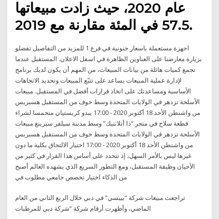
عام 2020، حيث زادت مبيعاتها
57.5 في المئة مقارنة مع 2019.
اجهزة مستعملة باسعار جنونية في فرع 1 للمزيد من التفاصيل تفضلو
بزيارة معارضنا على العناوين الظاهرة في اسفل الاعلان. المستقبل عندما
تجمع كميات هائلة من بيانات المبيعات، من المهم أن يكون لديك برنامج
لإدارة عملية المبيعات يساعد على تتبّع المبيعات وتحديد الاتجاهات
الأساسية ومساعدتك على اتخاذ قرارات أفضل في المستقبل. مبيعات
الأسلحة تزدهر في الولايات المتحدة وسط خوف من المستقبل هسبريس
من واشنطن الأحد 18 أكتوبر 2020 - 17:00 يبدو كريستيان متحمسا لشراء
قطعة سلاح في متجر “ذا أتلانتيك” وسط مدينة سيلفر سبرينغ مبيعات
الأسلحة تزدهر في الولايات المتحدة وسط خوف من المستقبل هسبريس
من واشنطن الأحد 18 أكتوبر 2020 - 17:00 اختيار الالتحاق بكلية ما دون
غيرها ليس بالأمر السهل، إذ تتحدد على أساس هذا القرار في كثير من
الأحيان وظيفة المستقبل، ومع التطور السريع الذي يشهده العالم أصبح
من الذكاء اختيار تخصص جامعي مطلوب في
تراجعت مبيعات شركة “بيبسي” في دبي خلال الربع الثاني من العام
الماضي، وأظهرت أرقام شركة “شركة دبي للمرطبات