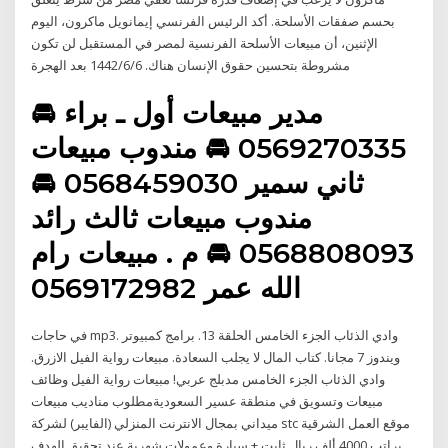
بحسم صفقات الأسلحة. أكد الرئيس الفرنسي إيمانويل ماكرون، اليوم
الإثنين، أن مبيعات الأسلحة الفرنسية لمصر في المستقبل لن تكون
مشروطة بتحسين حقوق الإنسان هناك. 6‏‏/6‏‏/1442 بعد الهجرة
🚘 مدير مبيعات أول ـ براء
0569270335 🚘 مندوب مبيعات
ثاني سمير 0568459030 🚘
مندوب مبيعات ثالث رائد
0568808093 🚘 م . مبيعات رام
الله عمر 0569172982
في حاجات mp3. وادي الذئاب الجزء الخامس الحلقة 13. برامج كمبيوتر
ويندوز 7 مجانا. كتاب المال لا يجلب السعادة. مبيعات رواية الفيل الازرق.
وادي الذئاب الجزء الخامس مدبلج عربي! مبيعات رواية الفيل وظائف
مبيعات وتسويق في منطقة عسير السعوديةمطلوب مناديب مبيعات
ميداني بمجال الانترنت المنزلي (الفايبر) لشركة stc موقع العمل الشرقية
براتب 4000 ألف ريال ثابت + سيارة وعمولات شهرية عند تحقيق الهدف