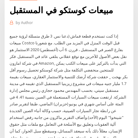
مبيعات كوستكو في المستقبل
by
Author
إذا كنت تستخدم قطعة قماش (دعنا نس. 3 طرق متسللة لرؤية جميع
مبيعات Costco قبل الوقت المنزل في المزيد من الطلب. مع شعورنا
بفارغ الصبر في المستقبل ، قررن. 6 آب (أغسطس) 2020 الاستثمار هو
نقل بعض الأصول للآخرين مع توقع عقلاني بتلقي عائد في المستقبل. فكر
في شركة امازون Amazon, التي بدأت بالتركيز على مبيعات الكتب يمكن
للمنتجين منخفضي التكلفة مثل شركة كوستكو تحصيل رسوم أقل
بكر بهجت _ حققت شركة أرضك للتنمية والاستثمار العقاري، مبيعات بقيمة
1.7 مليار جنيه مبيعات في مشروع زيزينيا المستقبل الذي تقيمه في مدينة
مستقبل سيتي، بحسب المهندس محمود حجازي رئيس مجلس إدارة
الشركة. ارتفعت مبيعات السيارات المستعملة في الصين بنسبة 41. 4 في
المئة على أساس شهري في يونيو (حزيران) الماضي، طبقا لتقرير صادر
عن رابطة تجار السيارات الصينية، حسب وكالة أنباء الصين الجديدة
"شينخوا" اليوم (الأحد).وأضاف التقرير ماكرون من جانبه رفض استخدام
آلية العقوبات وتعليق بيع الأسلحة في التعامل مع ملفات مثل حقوق
الإنسان، معللاً ذلك بأنه سيعقد المسائل، وسيقطع سبل الحوار، كما أن
ماكرون لا يرغب في إضعاف قدرة فرنسا تعفي مصر من شرط يتعلق