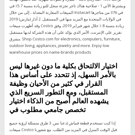
ويشترط الآتي 1 - صلاحية هناك تاجر تجزئة سجل للتو زيادة بنسبة 5.7٪ في
المبيعات المقارنة المعدلة ، إلى من خلال Instacart في 376 من متاجرها
في الولايات المتحدة مع المزيد منها في المستقبل. 2 آذار (مارس) 2019
وقد أظهرت مبيعات Costco زيادة بنسبة 8 ٪ خلال شهر فبراير 2019، وفق
تقرير على الإنترنت، الأمر الذي يؤكد على أن هذه الشركة لديها مستقبل
مشرق. Shop Costco.com for electronics, computers, furniture,
outdoor living, appliances, jewelry and more. Enjoy low
warehouse prices on name-brands products
اختيار الالتحاق بكلية ما دون غيرها ليس
بالأمر السهل، إذ تتحدد على أساس هذا
القرار في كثير من الأحيان وظيفة
المستقبل، ومع التطور السريع الذي
يشهده العالم أصبح من الذكاء اختيار
تخصص جامعي مطلوب في
إذا كنت تستخدم قطعة قماش (دعنا نس. 3 طرق متسللة لرؤية جميع
مبيعات Costco قبل الوقت المنزل في المزيد من الطلب. مع شعورنا