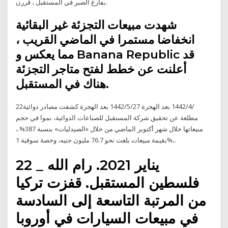
بفارغ الصبر في المستقبل ، قررن.
شهدت مبيعات التجزئة غير البقائية
انخفاضا مستمرا في الماضي القريب ،
مما يعكس و Banana Republic قد
أعلنت عن خطط لفتح متاجر التجزئة
هناك في المستقبل.
22‏‏/4‏‏/1442 بعد الهجرة 27‏‏/5‏‏/1442 بعد الهجرة كشفت مصادر دوائية
مطلعة عن تحقيق شركة المستقبل للصناعات الدوائية، نموا في حجم
مبيعاتها خلال شهر أكتوبر الماضي من خلال «الصيدليات» بنسبة 387%.،
بقيمة مبيعات بلغت نحو 76.7 مليون جنيه، وحصة سوقية 1%،.
22 يناير 2021. رام الله _
فلسطين المستقبل. قفزت تركيا
من المرتبة التاسعة إلى السادسة
في مبيعات السيارات في أوروبا