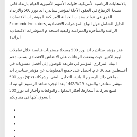
بالانتخابات الرئاسية الأمريكية. حاولت الأسهم الآسيوية القيام بارتداد فاتر،
متتبعةً الارتفاع في العقود الآجلة لمؤشر ستاندرد آند بورز 500 والارتداد
القوي في عوائد سندات الخزانة الأمريكية. المؤشرات الاقتصادية
Economic Indicators, الدليل الشامل حول انواع المؤشرات الاقتصادية
الرائدة والمتأخرة والمتزامنة وكيفية استخدام المؤشرات الاقتصادية
الرائدة
قفز مؤشر ستاندرد آند بورز 500 مسجلا مستويات قياسية خلال تعاملات
اليوم الاثنين حيث وضعت الرهانات على الانتعاش الاقتصادي بسبب دعم
البنك المركزي المؤشر في طريقه للوصول إلى أفضل مستوياته في
أغسطس منذ 36 عام. احصل على جميع المعلومات عن مؤشر ستاندرد آند
بورز 500 (spx) بما في ذلك الرسوم البيانية، التحليل الفني، وشركاته
والمزيد. 29‏‏/5‏‏/1442 بعد الهجرة شاهد الرسوم البيانية لـ ‎مؤشر ستاندرد
آند بورز 500‎ لتتبع تحركات أسعارها. أفكار التداول، والتوقعات وأخبار
السوق، كلها في متناولكم.