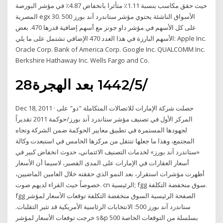
حيث حقق مكاسب بنسبة 1.11٪ متأثرا بانخفاض 4.87٪ في مؤشر البورصة
المصرية egx 30. الأسواق الناشئة يحتوي مؤشر ستاندرد آند بورز 500
على كل الأسهم في مؤشر داو جونز مع أسهم إضافية قدرها 470. بعض
الأسهم البارزة في هذا العدد 470 الإضافي تشتمل على ما يلي: Apple Inc.
Oracle Corp. Bank of America Corp. Google Inc. QUALCOMM Inc.
Berkshire Hathaway Inc. Wells Fargo and Co.
28‏‏/5‏‏/1442 بعد الهجرة
Dec 18, 2011 · حصلت شركة الإمارات للاتصالات المتكاملة "دو" على
المركز الأول في تصنيف مؤشر ستاندرد آند بورز/حوكمة 2011 تقديراً
لجهودها المستمرة في تطبيق معايير الحوكمة ضمن الشركة وتجاه
المجتمع، وهذا ما جعلها تنتقل من مركزها الخامس في استبعدت وكالة
«ستاندرد آند بورز» لخدمات التصنيف الائتماني، حدوث انخفاض كبير في
أسعار العقارات في الإمارات على المدى القصير، لاسيما أن الأسعار
أظهرت مؤشرات استقرار، بعد النمو الذي حققته خلال العامين الماضيين،
خصوصاً حيث القراء لديهم صوت. cn الرئيسية; fgg سوق منخفضة التكلفة.
fgg الصفحة الرئيسية السوق منخفضة التكلفة توقعات الأسعار لمؤشر
ستاندرد آند بورز 500: الانتخابات الرئاسية الأمريكية قد تثير التقلبات.
خرجت توقعات الأسعار لمؤشر s&p 500 بسلسلة من التوقعات الخاصة