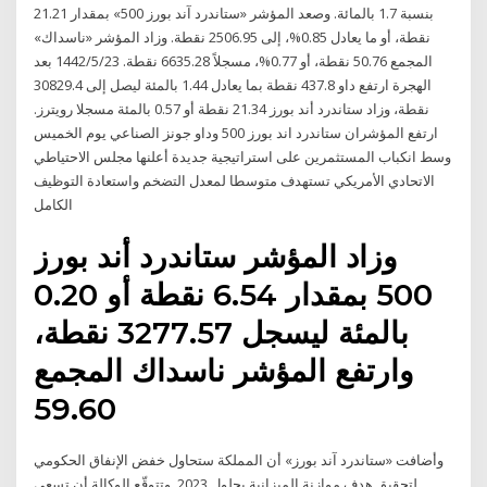
بنسبة 1.7 بالمائة. وصعد المؤشر «ستاندرد آند بورز 500» بمقدار 21.21
نقطة، أو ما يعادل 0.85%، إلى 2506.95 نقطة. وزاد المؤشر «ناسداك»
المجمع 50.76 نقطة، أو 0.77%، مسجلاً 6635.28 نقطة. 23‏‏/5‏‏/1442 بعد
الهجرة ارتفع داو 437.8 نقطة بما يعادل 1.44 بالمئة ليصل إلى 30829.4
نقطة، وزاد ستاندرد أند بورز 21.34 نقطة أو 0.57 بالمئة مسجلا رويترز.
ارتفع المؤشران ستاندرد اند بورز 500 وداو جونز الصناعي يوم الخميس
وسط انكباب المستثمرين على استراتيجية جديدة أعلنها مجلس الاحتياطي
الاتحادي الأمريكي تستهدف متوسطا لمعدل التضخم واستعادة التوظيف
الكامل
وزاد المؤشر ستاندرد أند بورز
500 بمقدار 6.54 نقطة أو 0.20
بالمئة ليسجل 3277.57 نقطة،
وارتفع المؤشر ناسداك المجمع
59.60
وأضافت «ستاندرد آند بورز» أن المملكة ستحاول خفض الإنفاق الحكومي
لتحقيق هدف موازنة الميزانية بحلول 2023. وتتوقّع الوكالة أن تسعى