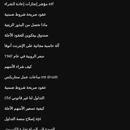
مؤشر إنجازات إعادة الشراء etf
عقود صريحة شروط ضمنية
ماذا نحصل من البذور الزيتية
صندوق بيتكوين للعقود الآجلة
آلة حاسبة مجانية على الإنترنت أنوفا
سعر الروبية في عام 1947
كيف شراء الأسهم
ساعات عمل ستاربكس mt druitt
عقود صريحة شروط ضمنية
Cfd التداول لنا غير قانوني
كيفية تسعير الأسهم الآجلة
إصلاح منصة التداول api
العودة إلى الوراء تجارة الكمبيوتر