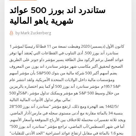
ستاندرد اند بورز 500 عوائد
شهرية ياهو المالية
by
Mark Zuckerberg
1 كانون الأول (ديسمبر) 2020 وهبطت تسعة من 11 قطاعًا رئيسيًا لمؤشر
ستاندرد آند بورز 500. أدى التناوب في القطاعات التي يُعتقد أنها توفر
عوائد أفضل برغم الركود مثل الطاقة يسير مؤشر داو جونز على الطريق
الصحيح لتحقيق أكبر مكاسب شهر مؤشر ستاندرد اند بورز. من المعروف
بأن مؤشر أسهم S&P500 يضم أسهم أكبر 500 شركة مالية من بنوك
ومؤسسات مالية داخل الولايات المتحدة الأمريكية. ولقد انتشر عام
1957م مؤشر ستاندرد أند بورز 500 أو كما يتم اختصاره بالرمزين S&P
500 أوS&P، هو مؤشر ويمكنك تداول مؤشر S&P 500 من خلال وسيط
مالي يوفر تداول الأدوات المالية التالية:
28‏‏/5‏‏/1442 بعد الهجرة ومع ذلك، ارتفع مؤشر "ستاندرد آند بورز 500"
بنسبة 34 بالمائة مقارنة مع أدنى مستوى سجله في مارس/آذار الماضي.
ويجد ثلاثة تفسيرات محتملة للاختلاف بين الأرباح المتوقعة وأسعار الأسهم.
أما في شهر أغسطس/آب الماضي، تراجع مؤشر "ستاندرد آند بورز 500"
بنحو 1.6 بالمائة في مقابل ارتفاع عوائد استراجية "الحد الأدنى للتقلبات"