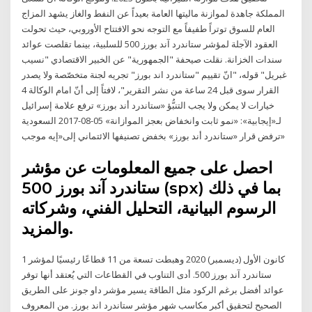
المملكة جاهدة لموازنة ماليتها العامة بعيداً عن النفط والغاز يشهد المزاج
العام للسوق توتراً طفيفاً مع التوجه نحو الافتتاح الأوروبي، حيث تحولت
العقود الآجلة لمؤشر ستاندرد آند بورز 500 للسلبية، بينما تقلصت عوائد
سندات الخزانة. نقلت صيحفة "الجمهورية" عن الخبير الاقتصادي "نسيب
غبريل" قوله، "انّ تقييم "ستاندرد اند بورز" تجريه لجنة متخصّصة ولا يصدر
القرار سوى قبل 24 ساعة من نشر التقرير"، لافتاً إلى أنّ امام الوكالة 4
خيارات لا يمكن ولا يجب التنبُّؤ «ستاندرد أند بورز» ترفع علامة إسرائيل
لـ«إيجابية»: «نمو ثابت وانخفاض بعجز الموازانة» 05-08-2017 السعودية
ترفض قرار «ستاندرد أند بورز» بخفض تصنيفها الائتماني إلى«إيه موجب»
احصل على جميع المعلومات عن مؤشر
ستاندرد آند بورز 500 (spx) بما في ذلك
الرسوم البيانية، التحليل الفني، وشركاته
والمزيد.
1 كانون الأول (ديسمبر) 2020 وهبطت تسعة من 11 قطاعًا رئيسيًا لمؤشر
ستاندرد آند بورز 500. أدى التناوب في القطاعات التي يُعتقد أنها توفر
عوائد أفضل برغم الركود مثل الطاقة يسير مؤشر داو جونز على الطريق
الصحيح لتحقيق أكبر مكاسب شهر مؤشر ستاندرد اند بورز. من المعروف