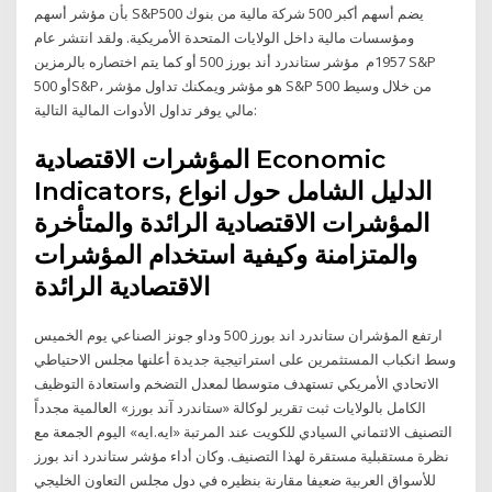
بأن مؤشر أسهم S&P500 يضم أسهم أكبر 500 شركة مالية من بنوك
ومؤسسات مالية داخل الولايات المتحدة الأمريكية. ولقد انتشر عام
1957م مؤشر ستاندرد أند بورز 500 أو كما يتم اختصاره بالرمزين S&P
500 أوS&P، هو مؤشر ويمكنك تداول مؤشر S&P 500 من خلال وسيط
مالي يوفر تداول الأدوات المالية التالية:
المؤشرات الاقتصادية Economic
Indicators, الدليل الشامل حول انواع
المؤشرات الاقتصادية الرائدة والمتأخرة
والمتزامنة وكيفية استخدام المؤشرات
الاقتصادية الرائدة
ارتفع المؤشران ستاندرد اند بورز 500 وداو جونز الصناعي يوم الخميس
وسط انكباب المستثمرين على استراتيجية جديدة أعلنها مجلس الاحتياطي
الاتحادي الأمريكي تستهدف متوسطا لمعدل التضخم واستعادة التوظيف
الكامل بالولايات ثبت تقرير لوكالة «ستاندرد آند بورز» العالمية مجدداً
التصنيف الائتماني السيادي للكويت عند المرتبة «ايه.ايه» اليوم الجمعة مع
نظرة مستقبلية مستقرة لهذا التصنيف. وكان أداء مؤشر ستاندرد اند بورز
للأسواق العربية ضعيفا مقارنة بنظيره في دول مجلس التعاون الخليجي