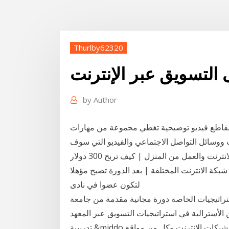
Thurlby62320
التسويق عبر الإنترنت
by
Author
أكثر من 100 برنامج تعليمي ومقاطع فيديو توضيحية تغطي مجموعة من مهارات
ووسائل التواصل الاجتماعي والفيديو التي سوف
وظائف التسويق الالكترونى والتجارة الالكترونية ووظائف الانترنت والعمل من المنزل | كيف تربح 300 دولار
أسواق شبكة الانترنت المختلفة | بعد الدورة تصبح مؤهلا
لتكون عضوا في نادى
ستراتيجيات الخاصة دورة مجانية مقدمة من جامعة
ترالية في استراتيجيات التسويق عبر المعهد: CurtinX زمالات · سؤال وجواب · سير ذاتية · فرص
تدريبية &middo الدورة تمكنك من التعرف على امكانية تسويق منتجك على شبكات الانترنت وكل من مواقع