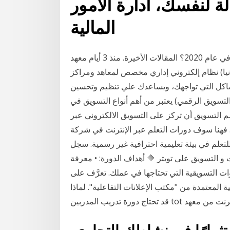
لة لنفسك، ادارة الأمور
المالية
معاهد التدريب في السعودية كيف تبدأ التجارة عبر الإنترنت في عام 2020؟ المقالات الأخيرة. منذ 3 أيام معهد
يطانيا) نظام إلكتروني إداري مخصص لمعاهد ومراكز
مشاكل التي تواجهك، ويساعدك علي تنظيم وتحسين
لتسويق الرقمي) يعتبر من أهم أنواع التسويق في
التسويق أن تركز على التسويق الالكتروني عبر
سوف دورات التعلم عبر الإنترنت في شركة QNet مثل معهد
لتعلم في بيئة تعليمية احترافية غير رسمية. سجل
 و التسويق على تويتر 🔶 أهداف الدورة: • معرفة
وات التسويقية التي تحتاجها في عملك. تعرَّف على
 المعتمدة من "مكتب الإعلانات التفاعلية". لماذا
انية عبر الإنترنت من معهد