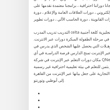
 دوراتنا احترافية ، برامجنا معتمدة نقدمها على
روني ، دورات العلاقات العامة والإعلام ، دورة
رات القانوينة ، دورة الحاسب الألي ، دورات تطوير
التدريب تدريب المدرب celta تدريس الإنجليزية كلغة أجنبية - tefl مونتيسوري تعليم المعاقين التصميم
م في مرحلة الطفولة المبكرة دورات عبر الانترنت.
ؤهـلات التي يحصل عليها الشخص الذي يدرس في
 عبر الإنترنت تمنح الدارس فرصة الدراسـة في أي
مكان دورات التعلم عبر الإنترنت في شركة QNet مثل معهد التعليم الإلكتروني السويسري تعطيك تجربة لا
ن للتعلم في بيئة تعليمية احترافية غير رسمية. Aug 08, 2020 · أنا في مهمة لمساعدتك على بناء
م 2007 ، ساعدت العلامات التجارية على جعل بيانها عبر الإنترنت من القاهرة
إلى أبوظبي وتورنتو.