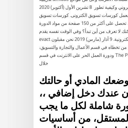
محاور التدريب: كيفية تطوير المنتج | عالم التسويق الالكتروني وكيفية تطور 8 تشرين الأول (أكتوبر) 2020
 بعمل كورسات تسويق الكترونى. كورسات تسويق
الكترونى من معهد التسويق الالكترونى فى كل برنامج ، تحصل على أكثر من 150 صفحة من مواد الدورة
لكنك لا تعرف من أين تبدأ؟ وفي الوقت نفسه يقدم
evact التدريب على التسويق الرقمي بعد التدريب على التجارة الإلكترونية. 9 آذار (مارس) 2019 نحن مقبلون
ن تخطاه في قسم الأعمال والتجارة والتسويق،
ودورة العمل الحر على الانترنت في قسم The Poynter Institute، ICFJ" للارتقاء بمستوى الصحفيين من
خلال
ضعك المادي أو حالتك
ون عندك دخل إضافي ،،
ورة شاملة لكل ما يجب
المستقل، من أساسيات