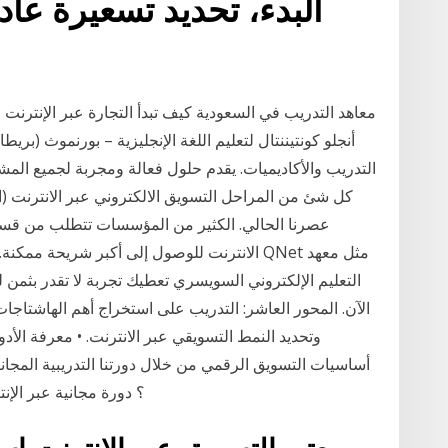
البدء، تحديد تسعيرة عاد
أنجلو كونتيننتال لتعليم اللغة الإنجليزية – بورنموث (بر
التدريب والأكاديميات. يقدم حلول فعالة ومجربة لجميع ال
كل شئ من المراحل التسويق الالكتروني عبر الانترنت (ا
عصرنا الحالي. الكثير من المؤسسات تتطلب من قسم 
الانترنت للوصول إلى أكبر شريحة ممكنة. فهنا 
التعليم الإلكتروني السويسري تعطيك تجربة لا تقدر بثمن ل
الآن. المحور العاشر: التدريب على استخراج أهم الهاشتاجات
وتحديد النمط التسويقي عبر الانترنت. • معرفة الأد
أساسيات التسويق الرقمي من خلال دورتنا التدريبية المجانية
قد تحتاج دورة تدريب المدربين tot ؟ دورة مج