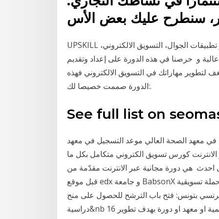
تثمارًا في نشاطك التجاري.
ير، سنطرح عليك بعض الأس
UPSKILL شركة مختصة في مجال البرمجيات والويب وتطوير تطبيقات الجوال، التسويق الالكتروني،
عالية و حرصنا في هذه الدورة على إعداد وتقديم
ف لتطوير مهاراتك في التسويق الالكتروني فهذه
الدورة صممت خصيصا لك:.
See full list on seom
في معهد الصحة العالي موعد التسجيل في معهد
 الانترنت كورس تسويق الكتروني متكامل بكل ما
احدث هي دورة مجانية عبر الانترنت مقدّمة من
قبل موقع edx و جامعة BabsonX في التسويق ستساعدك هذه الدورة التدريبية على تصميم حملة تسويقية
الفرنسي بتونس: فتح باب الترشح للحصول على منح
دراسية&nb 16 نيسان (إبريل) 2019 قبل ان تصرف اي فلس على اكاديمية او معهد او دورة بهدف تطوير