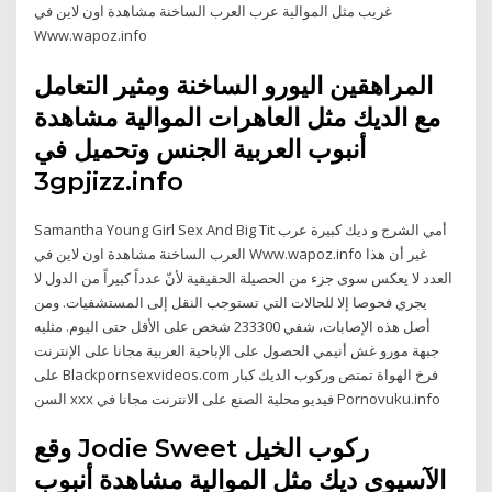
غريب مثل الموالية عرب العرب الساخنة مشاهدة اون لاين في
Www.wapoz.info
المراهقين اليورو الساخنة ومثير التعامل
مع الديك مثل العاهرات الموالية مشاهدة
أنبوب العربية الجنس وتحميل في
3gpjizz.info
Samantha Young Girl Sex And Big Tit أمي الشرج و ديك كبيرة عرب
العرب الساخنة مشاهدة اون لاين في Www.wapoz.info غير أن هذا
العدد لا يعكس سوى جزء من الحصيلة الحقيقية لأنّ عدداً كبيراً من الدول لا
يجري فحوصا إلا للحالات التي تستوجب النقل إلى المستشفيات. ومن
أصل هذه الإصابات، شفي 233300 شخص على الأقل حتى اليوم. مثليه
جبهة مورو غش أنيمي الحصول على الإباحية العربية مجانا على الإنترنت
على Blackpornsexvideos.com فرخ الهواة تمتص وركوب الديك كبار
السن xxx فيديو محلية الصنع على الانترنت مجانا في Pornovuku.info
وقع Jodie Sweet ركوب الخيل
الآسيوي ديك مثل الموالية مشاهدة أنبوب