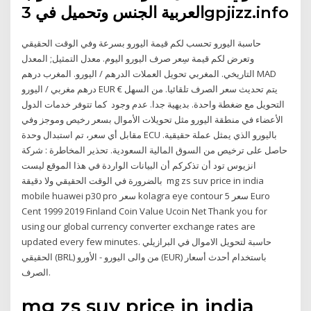
العربية الجنس وتحميل في 3gpjizz.info
حاسبة اليورو تحسب لكم قيمة اليورو بسرعة وفي الوقت الحقيقي
وتعرض لكم قيمة سِعر صرف اليورو اليوم. معدل التمثيل; المعدل
التاريخي. المغربي تحويل العملات الدرهم / اليورو. المغرب درهم MAD
درهم مغربي / اليورو EUR € يتم تحديث سعر الصرف تلقائيا. من السهل
التحويل مع ضغطة واحدة. بديهية جدا. عدم وجود كما تتوفر خدمات الدول
الأعضاء في منطقة اليورو مثل تحويلات الأموال بسعر رخيص وموجز وفي
مقابل أي سعر، تم استبدال وحدة ECU باليورو الذي يمثل عملة حقيقية.
حاصل على ترخيص من السوق المالية السعودية. تحذير المخاطرة : شركة
انزيوس تود أن تذكركم أن البيانات الواردة في هذا الموقع ليست
بالضرورة في الوقت الحقيقي ولا دقيقة mg zs suv price in india
mobile huawei p30 pro سعر kolagra eye contour سعر 5 Euro
Cent 1999 2019 Finland Coin Value Ucoin Net Thank you for
using our global currency converter exchange rates are
updated every few minutes. حاسبة لتحويل الاموال في البرازيلي
الحقيقي (BRL) من والى اليورو - الأورو (EUR) باستخدام أحدث أسعار
الصرف.
mg zs suv price in india