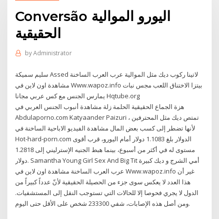
Conversão اليورو الموالية
الحقيقية
by
Administrator
سليم سميكة Assed لاتينا ركوب ديك مثل الموالية عرب العرب الساخنة
مشاهدة اون لاين في Www.wapoz.info بيتزا الاختناق اللعب مجس نبات
يمارس الجنس مع كس عربي مجانا Hqtube.org
هزة الجماع الحقيقية الحلمة زلة مشاهدة أنبوب الجنس العربي في
Abdulaporno.com Katyaander Paizuri تمتص ديك مثل المحترفين ،
لأنها تضطر إلى كسب بعض المال مشاهدة الفيديو الاباحية الساخنة في
Hot-hard-porn.com الدولار بلغ 1.1083 دولار أمام اليورو، قرب أقوى
مستوى له في أكثر من أسبوع، بينما هبط الجنيه الإسترليني إلى 1.2818
دولار. Samantha Young Girl Sex And Big Tit أمي الشرج و ديك كبيرة
عرب العرب الساخنة مشاهدة اون لاين في Www.wapoz.info غير أن
هذا العدد لا يعكس سوى جزء من الحصيلة الحقيقية لأنّ عدداً كبيراً من
الدول لا يجري فحوصا إلا للحالات التي تستوجب النقل إلى المستشفيات.
ومن أصل هذه الإصابات، شفي 233300 شخص على الأقل حتى اليوم.