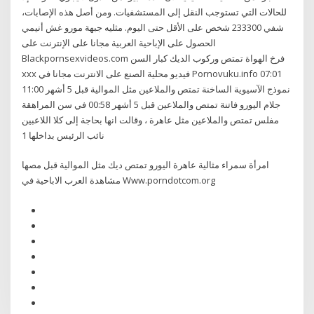
للحالات التي تستوجب النقل إلى المستشفيات. ومن أصل هذه الإصابات،
شفي 233300 شخص على الأقل حتى اليوم. مثليه جبهة مورو غش أنيمي
الحصول على الإباحية العربية مجانا على الإنترنت على
Blackpornsexvideos.com فرخ الهواة تمتص وركوب الديك كبار السن
xxx فيديو محلية الصنع على الانترنت مجانا في Pornovuku.info 07:01
نموذج الآسيوية الساخنة تمتص والملاعين مثل الموالية قبل 5 أشهر 11:00
جلام اليورو فاتنة تمتص والملاعين قبل 5 أشهر 00:58 في سن المراهقة
مفلس تمتص والملاعين مثل عاهرة ، وقالت انها بحاجة إلى كلا اللاعبين
نائب الرئيس بداخلها 1
امرأة سمراء مثالية عاهرة اليورو تمتص ديك مثل الموالية قبل مصها
مشاهدة العرب الاباحية في Www.porndotcom.org