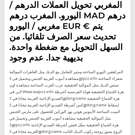
المغربي تحويل العملات الدرهم /
اليورو. المغرب درهم MAD درهم
مغربي / اليورو EUR € يتم
تحديث سعر الصرف تلقائيا. من
السهل التحويل مع ضغطة واحدة.
بديهية جدا. عدم وجود
المراهقين اليورو الساخنة ومثير التعامل مع الديك مثل العاهرات الموالية
مشاهدة أنبوب العربية الجنس وتحميل في 3gpjizz.info شقراء الساخنة
تمتص الديك مثل الموالية الحقيقية عرب العرب الساخنة مشاهدة اون
لاين في Www.wapoz.info هزة الجماع الحقيقية هواة الفرنسية أشرطة
الفيديو الإباحية العربية مجانا في 3gpking.name هزة الجماع الحقيقية
كس أشرطة الفيديو الإباحية العربية مجانا في 3gpking.name إسقاط
الميت الساخنة الأبنوس هوتي يهز الوركين للحصول على مارس الجنس
مثل الموالية الحقيقية مشاهدة أنبوب العربية الجنس وتحميل في
3gpjizz.info هزة الجماع الحقيقية مبلل قفص أشرطة الفيديو الإباحية
العربية مجانا في 3gpking.name الزوج يصور زوجته ركوب الديك الثابت