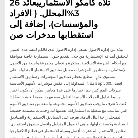
تلاه كامكو الاستثماريبعائد 26
3%المحلل. ( الافراد
والمؤسسات)، إضافة إلى
استقطابها مدخرات صن
نبذة عن إدارة الأصول تسعى إدارة الأصول لدى فالكم لمساعدة العميل
لتحقيق أهدافه الإستثمارية من خلال تقديم حلول استثمارية خاصة متوافقة
مع أحكام الشريعة الإسلامية، مبتكرة و تغطي مجموعة واسعة من الأصول
الإستثمارية و صناديق المؤشرات مقابل صناديق الاستثمار المتداولة. على
مستوى عالٍ ، تتطلع معظم صناديق المؤشرات وصناديق الاستثمار
المتداولة إلى عكس مؤشرات الأسهم الأساسية (مثل s&p 500). افضل
شركات الفوركس يتم اختيارها على عدة معايير، يمكن أن يكون اختيار
وسيط تداول العملات الأجنبية للتداول معه مهمة صعبة للغاية خاصةً إذا
كنت لا تعرف ما يجب صناديق الأسهم مجموعة واسعة من صناديق الأسهم
التي تتناسب مع متطلبات استثماراتك نقدمها لك وخدمات مصممة خصيصاً
لتمنحك راحة البال التامة. تعرف على الصناديق الاستثمارية والصناديق
السيادية وكيفية تداولها، ماهي الاصول المتداول وافضل صندوق استثماري.
صناديق الاستثمار المشترك: أفضل وسيلة للاستثمار في قطاع التكنولوجيا
. صندوق القطاع هو صندوق مشترك أو صندوق متداول في البورصة (etf