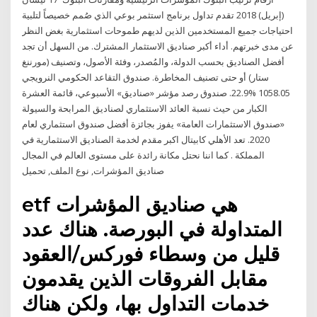
(إبريل) 2018 تقدم تداول برنامج استثمر بوعي الذي صُمم خصيصاً لتلبية
احتياجات جميع المستخدمين الذين لديهم طموحات استثمارية بغض النظر
عن مدى خبرتهم. أداء أكبر صناديق الاستثمار المشترك. من السهل أن تجد
أفضل الصناديق بحسب الدولة، والمُصدر، وفئة الأصول، وتصنيف (مورننغ
ستار) أو حتى تصنيف المخاطرة. صندوق التقاعد الحكومي النرويجي
1058.05 %22.9. صندوق رصد مؤشر «صناديق» الأسبوعي، قائمة العشرة
الكبار من حيث نسبة العائد الاستثماري لصناديق المرابحة والسيولة
«صندوق الاستثمارات العامة» يفوز بجائزة أفضل صندوق استثماري لعام
2020. تعد الأهلي كابيتال اكبر مقدم لخدمة الصناديق الاستثمارية في
المملكة . كما اننا نحتل مكانة رائدة على مستوى العالم في المجال
صناديق المؤشرات, نوع الملف, تحميل
etf هي صناديق المؤشرات
المتداولة في البورصة. هناك عدد
قليل من وسطاء فوركس/العقود
مقابل الفروقات الذين يقدمون
خدمات التداول بها، ولكن هناك