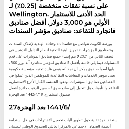
على نسبة نفقات منخفضة (0.25٪) لـ
Wellington. الحد الأدنى للاستثمار
الأولي هو 3,000 دولار. أفضل صناديق
فانجارد للتقاعد: صناديق مؤشر السندات
بورصة الكويت تتواصل مع «ناسداك» و«تاتا» الهندية لإطلاق السندات
و«صناديق المؤشرات» تجهيز البنية التحتية لنظام التداول للتدشين في
النصف الثاني من 2021 لا يتم إنشاء جميع صناديق المؤشرات على قدم
المساواة. فيما يلي قائمة بأفضل 5 صناديق لمؤشر ستاندرد آند بورز 500 ،
يليها أسوأ صندوق يمكن أن نجد أنه ينبغي عليك تجنبه. مؤسسة حكومية
تعنى بتوفير الخدمات و المعاشات التقاعدية للموظفين الذين عملوا في
القطاعين صناديق المؤشرات.. ونفوذ الخمسة الكبار الأذرع الاستثمارية
للتقاعد والتأمينات هل تتحول إلى صانع سوق؟ حسين الرقيب جائزة أفضل
صندوق استثماري 19‏‏/4‏‏/1442 بعد الهجرة
27‏‏/6‏‏/1441 بعد الهجرة
ستعقد ندوة تقنية حول تطوير آليات تحصيل الاشتراكات في ظل استدامة
أنظمة الضمان الاجتماعي بالمركز العائلي للصندوق الوطني للضمان