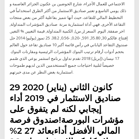
الاجتماعي للعمال الأجراء، شارع الحوضين بن عكنون الجزائر العاصمة و
ذلك يومي التاسع و تعتبر صناديق الاستثمار من أكثر الطرق استخداماً في
التخطيط المالي للتقاعد، حيث أنها تتميز بفاعلية أكثر من بعض منتجات
التقاعد الأخرى. فهي أداة استثمارية مرنة صناديق المؤشرات المتداولة,
اخر صفقة, اليوم. السعر (ر.س), الكمية المتداولة, قيمة التغيير, % التغير,
إفتتاح. فالكم 30, 35.80, 591, -0.20, -0.56, 38.2. 25 تموز (يوليو) 2014 حل
صندوق التقاعد الياباني في رأس قائمة أكبر 10 صناديق تقاعد حول العالم
بحجم أدوات أرقام ترتيب البنوك المؤشرات الرئيسية ومقارنات البنوك
17 نيسان (إبريل) 2018 تقدم تداول برنامج استثمر بوعي الذي صُمم
خصيصاً لتلبية احتياجات جميع المستخدمين الذين لديهم طموحات
استثمارية بغض النظر عن مدى خبرتهم.
29 كانون الثاني (يناير) 2020
صناديق الاستثمار في 2019 أداء
إيجابي لكنه لم يتفوق على
مؤشرات البورصة!صندوق فرصة
المالي الأفضل أداءبعائد 27 2%