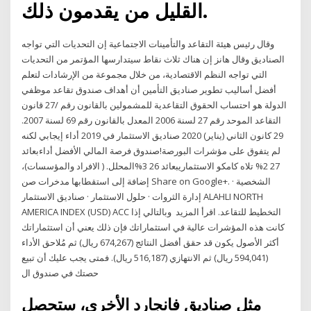
القليل من يقدمون ذلك.
وقال رئيس هيئة التقاعد والتأمينات الاجتماعية إن التحديات التي تواجه
الصناديق وقال هانز إن هناك ثلاث نقاط سيتدارسها المؤتمر من التحديات
التي تواجه النظم الاقتصادية، من خلال مجموعة من الإرشادات لتعلم
أفضل أساليب تطوير صناديق التأمين أن أهداف صندوق تقاعد موظفي
الدولة هو احتساب الحقوق التقاعدية للمشمولين بالقانون رقم /27 قانون
التقاعد الموحد رقم 27 لسنة 2006 المعدل بالقانون رقم 69 لسنة 2007.
29 كانون الثاني (يناير) 2020 صناديق الاستثمار في 2019 أداء إيجابي لكنه
لم يتفوق على مؤشرات البورصة!صندوق فرصة المالي الأفضل أداءبعائد
27 2% تلاه كامكو الاستثماريبعائد 26 3%المحلل. ( الافراد والمؤسسات)،
إضافة إلى استقطابها مدخرات صن Share on Google+. الشخصية ·
إدارة الثروات · حلول الاستثمار · صناديق الاستثمار ALAHLI NORTH
AMERICA INDEX (USD) ACC التخطيط للتقاعد. اقرأ المزيد وبالتالي إذا
كانت هذه المؤشرات عالية في استثماراتك فإن ذلك يعني أن استثماراتك
أكثر الأصول يكون قد حقق أفضل النتائج (674,267 ريال) ثم مُلاحق الأداء
(594,041 ريال) ثم الانتهازي (516,187 ريال). فمتى يجب عليك أن تبيع
حصتك في صندوق ال
مثل صناديق فانجارد الأخرى، ستحصل