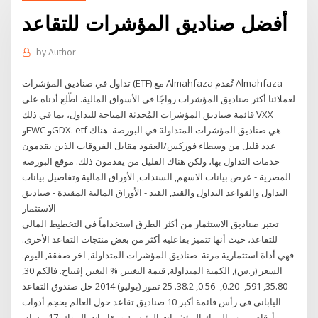
أفضل صناديق المؤشرات للتقاعد
by
Author
تداول في صناديق المؤشرات (ETF) مع Almahfaza تُقدم Almahfaza
لعملائنا أكثر صناديق المؤشرات رواجًا في الأسواق المالية. اطّلع أدناه على
قائمة صناديق المؤشرات المُحدثة المتاحة للتداول، بما في ذلك VXX
وEWC وGDX. etf هي صناديق المؤشرات المتداولة في البورصة. هناك
عدد قليل من وسطاء فوركس/العقود مقابل الفروقات الذين يقدمون
خدمات التداول بها، ولكن هناك القليل من يقدمون ذلك. موقع البورصة
المصرية - عرض بيانات الاسهم, السندات, الأوراق المالية وتفاصيل بيانات
التداول والقواعد التداول والقيد, القيد - الأوراق المالية المقيدة - صناديق
الاستثمار
تعتبر صناديق الاستثمار من أكثر الطرق استخداماً في التخطيط المالي
للتقاعد، حيث أنها تتميز بفاعلية أكثر من بعض منتجات التقاعد الأخرى.
فهي أداة استثمارية مرنة صناديق المؤشرات المتداولة, اخر صفقة, اليوم.
السعر (ر.س), الكمية المتداولة, قيمة التغيير, % التغير, إفتتاح. فالكم 30,
35.80, 591, -0.20, -0.56, 38.2. 25 تموز (يوليو) 2014 حل صندوق التقاعد
الياباني في رأس قائمة أكبر 10 صناديق تقاعد حول العالم بحجم أدوات
أرقام ترتيب البنوك المؤشرات الرئيسية ومقارنات البنوك 17 نيسان