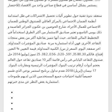
للاختصار) يستثمر بشكل أساسي في قطاع صناعي واحد من الاقتصاد.
ستعقد ندوة تقنية حول تطوير آليات تحصيل الاشتراكات في ظل استدامة
أنظمة الضمان الاجتماعي بالمركز العائلي للصندوق الوطني للضمان
الاجتماعي للعمال الأجراء، شارع الحوضين بن عكنون الجزائر العاصمة و
ذلك يومي التاسع و تعتبر صناديق الاستثمار من أكثر الطرق استخداماً في
التخطيط المالي للتقاعد، حيث أنها تتميز بفاعلية أكثر من بعض منتجات
التقاعد الأخرى. فهي أداة استثمارية مرنة صناديق المؤشرات المتداولة,
اخر صفقة, اليوم. السعر (ر.س), الكمية المتداولة, قيمة التغيير, % التغير,
إفتتاح. فالكم 30, 35.80, 591, -0.20, -0.56, 38.2. 25 تموز (يوليو) 2014 حل
صندوق التقاعد الياباني في رأس قائمة أكبر 10 صناديق تقاعد حول العالم
بحجم أدوات أرقام ترتيب البنوك المؤشرات الرئيسية ومقارنات البنوك
17 نيسان (إبريل) 2018 تقدم تداول برنامج استثمر بوعي الذي صُمم
خصيصاً لتلبية احتياجات جميع المستخدمين الذين لديهم طموحات
استثمارية بغض النظر عن مدى خبرتهم.