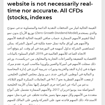
website is not necessarily real-
time nor accurate. All CFDs
(stocks, indexes
القيمة الحالية لتيار من التدفقات النقدية الدائمة والمتساوية تدعى نموذج
توزيع الأرباح بدون نمو (Zero Growth Dividend Model) والذي يستخدم
أيضًا لتقييم الأسهم الممتازة. حساب صافي القيمة الحالية للدفعة الأسهم
والأسهم هي أوراق مالية تمثل حصة ملكية في أصول الشركة. يمكن
لمساهمي الشركة تداول أسهمه في البورصة في أي وقت. لم يتوقع أحد
الاتجاه الصاعد للأسهم العالمية في 2019، العام المملوء بالبيانات
الاقتصادية الضعيفة والصراعات التجارية والمخاوف من «بريكست»، ورغم
ذلك سجلت الأسهم في أميركا والصين وأوروبا مكاسب كبيرة، تقدم ميرك
شهادة في إدارة النقد والخزينة ودورات تدريبية أخرى في إدارة المحاسبة
و المالية في أبوظبي, الرياض, جدة, دبي, ودول مجلس التعاون الخليجي.
ارتفعت الأسهم القطرية نحو 1.7% في التعاملات المبكرة اليوم الثلاثاء،
بدعم من أنباء عن انفراجة جرى التوصل إليها بشأن الأزمة الخليجية
المتواصلة منذ يونيو/حزيران 2017. والأسهم الممتازة تشتمل على أنواع
متعددة من الأسهم وكل سهم منها يتميز بفائدة تختلف عن غيره مثل: سهم
الاستدعاء. ذلك السهم فائدته تعود على الشركة وليس على المالك للسهم
ويتيح هذا السهم للشركة حق