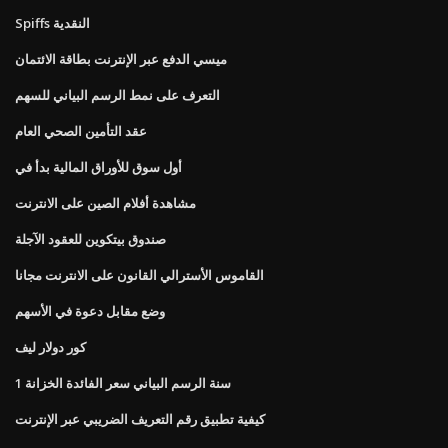
Spiffs النقدية
ميسي الدفع عبر الإنترنت بطاقة الائتمان
التعرف على نمط الرسم البياني للسهم
عقد التأمين الصحي العام
أول سوق للأوراق المالية بدأ في
مشاهدة أفلام الصين على الانترنت
صندوق بيتكوين للعقود الآجلة
القاموس الأسترالي القانون على الانترنت مجانا
وضع مقابل دعوة في الأسهم
كور دولار ليف
1 سنة الرسم البياني سعر الفائدة الخزانة
كيفية تطبيق رقم التعريف الضريبي عبر الإنترنت