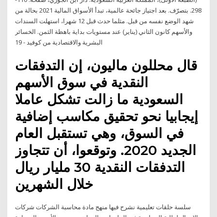
298. بتصرّف. بعد اجتياز جائحة عالمية، تبدأ الأسواق المالية 2021 بحالة من
شهد الوضع نفسه من قبل. مثلما حدث قبل 12 شهرا، استهلت السندات
والأسهم كانون الثاني (يناير) عند مستويات بداية باهظة الثمن. الخسائر
البشرية والاقتصادية من كوفيد - 19
قال محللون ماليون، إن التدفقات
النقدية في سوق الأسهم
السعودية ما زالت تشكل عاملا
إيجابيا نحو تحقيق مكاسب إضافية
في السوق، وهي تستقبل العام
الجديد 2020. وتوقعوا، أن تتجاوز
التدفقات النقدية 30 مليار ريال
خلال الشهرين
سلسة حلقات تعليمية نشرح فيها منهج مادة محاسبة الشركات شركات