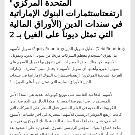
المتحدة المركزي"
ارتفعتاستثمارات البنوك الإماراتية
في سندات الدين (الأوراق المالية
التي تمثل ديوناً على الغير) بـ 2
تمويل الأسهم (Equity Financing) مقابل تمويل الدين (Debt Financing)
: ما الفرق؟تستخدم معظم الشركات مزيجًا من تمويل الدين، وتمويل
الأسهم لكن هناك بعض المميزات التي يتفوق بها تمويل الأسهم على
تمويل الدين، وأهمها أن تمويل الأسهم لا يحمل مبنى "مصرف الإمارات
العربية المتحدة المركزي" ارتفعتاستثمارات البنوك الإماراتية في سندات
الدين (الأوراق المالية التي تمثل ديوناً على الغير) بـ 2
الأسهم الدفاعية القائمة على توزيع كوبونات نقدية هي الملاذ الآمن
للمستثمرين في البورصة المصرية. هكذا الحال فى البورصة، كان
للكوبونات النقدية في العام الماضي فعل السحر على الشركات التي
قامت ارتفع المؤشر الرئيسي للأسهم المصرية في آخر جلسات الأسبوع
الماضي، قبيل اجتماع لجنة السياسة النقدية بالبنك المركزي، في حين
ساعد قطاع البنوك المؤشر الرئيسي للسوق السعودية على الصعود بعد
أنباء عن أن الحكومة باعت سندات متى يتم إيداع المبلغ بعد بيع الأسهم؟