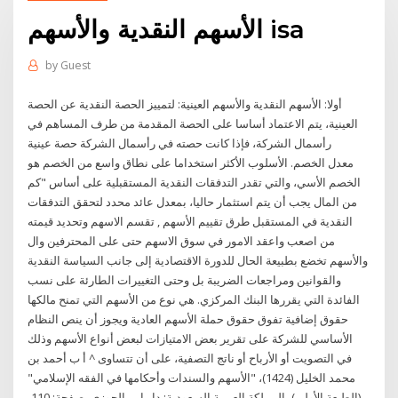
الأسهم النقدية والأسهم isa
by
Guest
أولا: الأسهم النقدية والأسهم العينية: لتمييز الحصة النقدية عن الحصة
العينية، يتم الاعتماد أساسا على الحصة المقدمة من طرف المساهم في
رأسمال الشركة، فإذا كانت حصته في رأسمال الشركة حصة عينية
معدل الخصم. الأسلوب الأكثر استخداما على نطاق واسع من الخصم هو
الخصم الأسي، والتي تقدر التدفقات النقدية المستقبلية على أساس "كم
من المال يجب أن يتم استثمار حاليا، بمعدل عائد محدد لتحقق التدفقات
النقدية في المستقبل طرق تقييم الأسهم , تقسم الاسهم وتحديد قيمته
من اصعب واعقد الامور في سوق الاسهم حتى على المحترفين وال
والأسهم تخضع بطبيعة الحال للدورة الاقتصادية إلى جانب السياسة النقدية
والقوانين ومراجعات الضريبة بل وحتى التغييرات الطارئة على نسب
الفائدة التي يقررها البنك المركزي. هي نوع من الأسهم التي تمنح مالكها
حقوق إضافية تفوق حقوق حملة الأسهم العادية ويجوز أن ينص النظام
الأساسي للشركة على تقرير بعض الامتيازات لبعض أنواع الأسهم وذلك
في التصويت أو الأرباح أو ناتج التصفية، على أن تتساوى ^ أ ب أحمد بن
محمد الخليل (1424)، "الأسهم والسندات وأحكامها في الفقه الإسلامي"
(الطبعة الأولى)، المملكة العربية السعودية: دار ابن الجوزي، صفحة: 110-