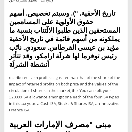
ﺗﺎرﻳﺦ اﻷﺣﻘﻴﺔ. "). وﺳﻴﺘﻢ ﺗﺨﺼﻴﺺ. أﺳﻬﻢ
ﺣﻘﻮق اﻷوﻟﻮﻳﺔ ﻋﻠﻰ اﻟﻤﺴﺎهﻤﻴﻦ
اﻟﻤﺴﺘﺤﻘﻴﻦ اﻟﺬﻳﻦ ﻃﻠﺒﻮا اﻻآﺘﺘﺎب ﺑﻨﺴﺒﺔ ﻣﺎ
ﻳﻤﻠﻜﻮﻧﻪ ﻣﻦ أﺳﻬﻢ ﻗﺎﺋﻤﺔ ﻓﻲ ﺗﺎرﻳﺦ اﻷﺣﻘﻴﺔ
ﻣﺆﻳﺪ ﺑﻦ ﻋﻴﺴﻰ اﻟﻘﺮﻃﺎس. ﺳﻌﻮدي. ﻧﺎﺋﺐ
رﺋﻴﺲ ﺗﻮﻓﺮهﺎ ﻟﻬﺎ ﺷﺮآﺔ اراﻣﻜﻮ، وﻗﺪ ﺗﺘﺄﺛﺮ
أﻧﺸﻄﺔ اﻟﺸﺮآﺔ
distributed cash profits is greater than that of the share of the
impact of retained profits on both price and the values of the
circulation of shares in the market, the You can split your
£20000 ISA allowance amongst one each of the four ISA types
in this tax year: a Cash ISA, Stocks & Shares ISA, an Innovative
Finance ISA
مبنى "مصرف الإمارات العربية