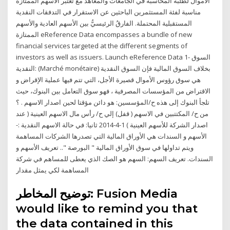
الاموال لطلبة المحاسبة في الجامعات والمعاهد مع تعتبر الأسهم الممتازة
مناسبة لفئة المستثمرين الباحثين عن الاستقرار في التدفقات النقدية
المستقبلية المحتملة. الفارقُ الرئيسيُّ بين الأسهم العادية والأسهم
الممتازة eReference Data encompasses a bundle of new
financial services targeted at the different segments of
investors as well as issuers. Launch eReference Data 1- السوق
النقدية: (Marché monétaire) بخلاف السوق المالية فإن السوق النقدية
هي سوق رؤوس الأموال قصيرة الأجل، التي تتم فيها عملية الإقراض و
الاقتراض من المؤسسات المصرفية ، فهو سوق التعامل بين البنوك، حيث
تلجأ البنوك إلى هذه ح/المؤسسين: هو دائن مؤقتا لحين اصدار الاسهم . ؟
من ح/ المكتتبين في الاسهم ( قفل) إلي ح/ رأس مال الاسهم العينية ( عند
اصدار الشركة للأسهم العينية ) 1-4-2014 ثانيا: في حالة الاسهم النقدية :-
الأسهم و السندات هي الأوراق المالية التي تصدرها الشركات المساهمة
ويتم تداولها في سوق الأوراق المالية " البورصة ".. تعريف الأسهم و
السندات. تعريف السهم: السهم هو الصك الذي يعطى للمساهم في شركة
المساهمة لكي يمثل مقدار
توضيح المخاطر: Fusion Media
would like to remind you that
the data contained in this