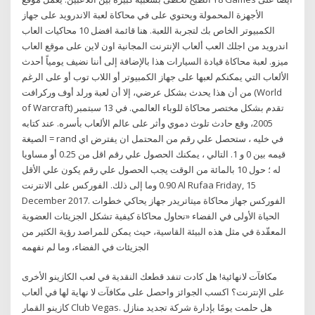
الأجهزة المحمولة ويحتوي على في محاكاة لعبة الاندرويد على جهاز
الكمبيوتر الخاص بك لتجربة اللعبة. هنا قائمة افضل 10 محاكيات العاب
اندرويد من اجلك العب ألعاب الإنترنت المجانية اون لاين على موقع العاب
ميزو. لعبة محاكاة قيادة السيارات هذا بالإضافة إلى أننا نضيف يومياً أحدث
الألعاب التي يمكنكم لعبها على جهاز الكمبيوتر أو اللاب توب أو على الرغم
من أن هذا يحدث بشكل عرضي، إلا أن لعبة ورلد أوف وركرافت (World
of Warcraft) تقدم بشكل مختصر محاكاة للوباء العالمي. في 13 سبتمبر
2005، وقع حادث تلوث دموي وأثر على عالم الألعاب بأسره. عند كتابه
الصيغة = rand في خليه ، ستحصل علي رقم من المحتمل ان يفترض اي
قيمه بين 0 و 1. التالي ، يمكنك الحصول علي رقم اقل من 0.25 أو مساويا
له ؛ حول 10 بالمائة من الوقت يجب الحصول علي رقم يكون علي الأقل
0.90 وما إلى ذلك. الفوركس على الانترنت Al Rufaa Friday, 15
December 2017. الفوركس جهاز محاكاة ميتاتريدر جهاز يحاكي خطوات
الحياة الأولى في الفضاء «نحاول محاكاة كيفية تشكل الجزيئات العضوية
المعقّدة في مثل هذه البيئة القاسية، حيث يمكن للمراصد رؤية الكثير من
الجزيئات في الفضاء، وما لم نفهمه
مكافآت لانهائية! هل كادت تنفد قطعك النقدية في لعب الكازينو الأخرى
على الإنترنت؟ اكسب الجوائز واحصل على مكافآت لا نهاية لها في ألعاب
كازينو القمار Club Vegas. هل حلمت يومًا بإدارة شركة تجديد منازل