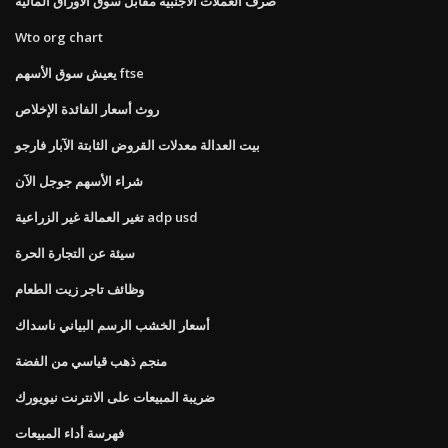
صرف العملات الأجنبية مقابل سوق الأوراق المالية
Wto org chart
يعيش سوق الأسهم ftse
روث أسعار الفائدة الإخلاص
بيت العدالة معدلات القروض الثابتة الآبار فارجو
شراء الأسهم جوجل الآن
تغير العمالة غير الزراعية adp usd
سيئة عن التجارة الحرة
وظائف تاجر زيت الطعام
أسعار الخشب الرسم البياني ناسداك
منجم ذهب قياسي من الفضة
ضريبة المبيعات على الانترنت نيويورك
فهرسة أداء المبيعات