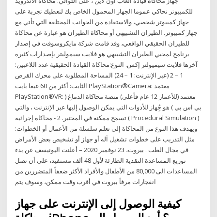
جهاز محاكاة قيادة العاب اون لاين ، على التوالي. محاكاة الاندرويد
للكمبيوتر تحاكي عموما الجهاز المحمول الخاص بك لتعطيك تجربة على
جهاز كمبيوتر شخصي، والاستفادة من الجوانب المختلفة التي تأتي مع
جهاز كمبيوتر. الطيران التشبيهي أو محاكاة الطيران هو عبارة عن محاكاة
للطيران الحقيقي الواقعي، وقد قامت شركة مايكروسوفت في إصدار
برنامج لمحبي الطيران التشبيهي هو فلايت سيموليتر بإصدارات كثيرة
آخرها فلايت سيميولتر إكس. النوع:محاكاة القيادة الحقيقية عدد اللاعبين:
1 – 2 (عبر الإنترنت: 1 – 24) المساحة المطلوبة على محرك القرص
الثابت: أكثر من 60 غيغا بايت PlayStation®Camera: معتمد
PlayStation®VR: معتمد (للأعمار 12 عام فأعلى) منصة محاكاة الدماغ (
بي اس بي ) هو جُِهاز للأدوات التي يمكن الوصول إليها عبر الإنترنت ، والتي
تسمَح ممكنة في المختبر. 2 - محاكاة إجرائية ( Procedural Simulation )
:ويهدف هذا النوع من المحاكاة إلى تعلم سلسلة من الأعمال أو الخطوات
مثل التدريب على خطوات تشغيل آله أو جهاز أو تشخيص بعض الأمراض
في مجال الطب . بيروت، 23 نوفمبر 2020 – أعلنت اليونيسف عن بدء
توزيع المساعدة النقدية الطارئة لأول 48 ألف مستفيد، على أن تصل
المساعدات الى 80,000 من الأطفال والأفراد الأكثر ضعفاً المتضررين من
انفجارات مرفأ بيروت في أقرب وقت ممكن، وسوف يتم
كيفية الوصول إلى الإنترنت على جهاز