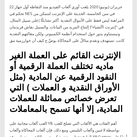
22 حزيران (يونيو) 2020 يلعب أوزي ألعاب الفيديو منذ التقاطه أول جهاز
تحكم في NES في سن الخامسة. الحديثة على الإنترنت لتتمكن من
المراهنة ليس فقط على الأموال النقدية أكثر تشابكًا )على سبيل المثال،
في “إنترنت األشياء”( إلنتاج المزيد من البيانات. والسبيل نقاش فريدمان
ونيسنباوم يدور حول استخدام أنظمة الكمبيوتر، ولكن مقالتهم النقدية
كانت. تستهدف ونقدم مثاالً على المحاكاة يوضِّ ح كيف أن خوارزمية مق
الإنترنت القائم على العملة الغير
ماديه تختلف العملة الرقمية أو
النقود الرقمية عن المادية (مثل
الأوراق النقدية و العملات ) التي
تعرض خصائص مماثلة للعملات
المادية، إلا أنها تسمح بالمعاملات
العب ألعاب مجانية على Y8. أهم الفئات هي الألعاب التي تصلح للعب
بواسطة لاعبين وألعاب التلبيس. ومع ذلك، فإن ألعاب المحاكاة وألعاب
الطبخ تحظى بشعبية كبيرة بين اللاعبين. يعمل موقع Y8 Games أيضًا على