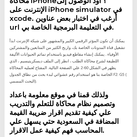
محاكاة iPhone؟ أود الوصول إلى
الإنترنت على iPhone simulator في
xcode. أرغب في اختبار بعض عناوين
url في التعليمة البرمجية الخاصة بي.
يمكنك أن تكون المؤثر الرقمي الكبير والمشهور على شبكة الإنترنت ابدأ
تشغيل قناة المدونات الخاصة بك، واربح الكثير من المتابعين والمشتركين
الأوفياء . يمكنك إنشاء مقاطع فيديو باستخدام تمائم الحيوانات الأليفة
اللطيفة لشرح محاكاة الطلب ، انظر إلى الملف ديسكريتيسيم ، الذي
يظهر في الشكل 60-2 علي الصفحة التالية. المفتاح لعمليه المحاكاة
الخاصة بنا هو استخدام رقم عشوائي لبدء بحث من نطاق الجدول F2: G5 (
البحث المسمي).
ولذلك قمنا في موقع معلومة باعداد
وتصميم نظام محاكاة للتعلم والتدريب
علي كيفية تقديم اقرار ضريبة القيمة
المضافة في السعودية حتي يسهل علي
المحاسب فهم كيفية عمل الاقرار.