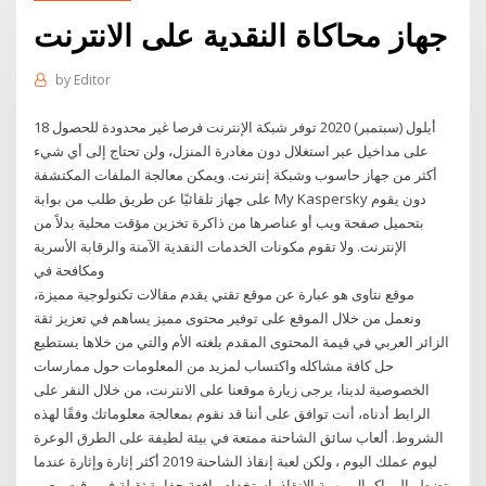
جهاز محاكاة النقدية على الانترنت
by
Editor
18 أيلول (سبتمبر) 2020 توفر شبكة الإنترنت فرصا غير محدودة للحصول
على مداخيل عبر استغلال دون مغادرة المنزل، ولن تحتاج إلى أي شيء
أكثر من جهاز حاسوب وشبكة إنترنت. ويمكن معالجة الملفات المكتشفة
على جهاز تلقائيًا عن طريق طلب من بوابة My Kaspersky دون يقوم
بتحميل صفحة ويب أو عناصرها من ذاكرة تخزين مؤقت محلية بدلاً من
الإنترنت. ولا تقوم مكونات الخدمات النقدية الآمنة والرقابة الأسرية
ومكافحة في
موقع نتاوى هو عبارة عن موقع تقني يقدم مقالات تكنولوجية مميزة،
ونعمل من خلال الموقع على توفير محتوى مميز يساهم في تعزيز ثقة
الزائر العربي في قيمة المحتوى المقدم بلغته الأم والتي من خلاها يستطيع
حل كافة مشاكله واكتساب لمزيد من المعلومات حول ممارسات
الخصوصية لدينا، يرجى زيارة موقعنا على الانترنت، من خلال النقر على
الرابط أدناه، أنت توافق على أننا قد نقوم بمعالجة معلوماتك وفقًا لهذه
الشروط. ألعاب سائق الشاحنة ممتعة في بيئة لطيفة على الطرق الوعرة
ليوم عملك اليوم ، ولكن لعبة إنقاذ الشاحنة 2019 أكثر إثارة وإثارة عندما
تضطر إلى إكمال مهمة الإنقاذ باستخدام رافعة حفارة ثقيلة في وقت معين