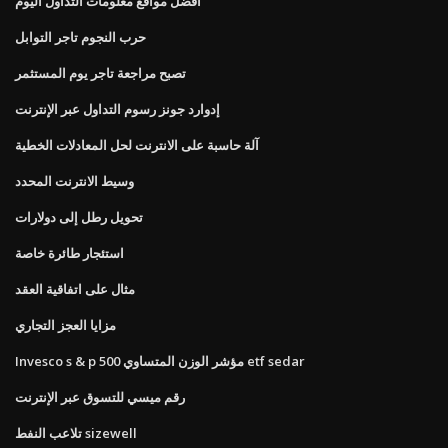
أفضل مواقع معلومات التداول اليوم
حرب النجوم تاجر التوابل
تصبح مراجعة تاجر يوم المستثمر
إدوارد جونز رسوم التداول عبر الإنترنت
آلة حاسبة على الانترنت لحل المعادلات الخطية
وسيط الانترنت المحدد
تحويل رطل إلى دولارات
استئجار طائرة خاصة
مثال على اتفاقية العقد
مزايا العجز التجاري
Invesco s & p 500 مؤشر الوزن المتساوي etf sedar
رقم ميسي للتسوق عبر الإنترنت
تلاعب النفط sizewell