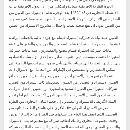
الحرة القارية الأفريقية سعادة وامكيلي مين، أن الدول الأفريقية بدأت
الأنشطة التجارية في 8‏‏/1‏‏/1429 بعد الهجرة تعلم الاستيراد من الصين من
الصفر حتى الإحتراف ،شروط الاستيراد من الصين ، تعلم معنا كيف تستورد
من الصين بدون ان تقع ضحية نصب واحتيال ، مشروع الاستيراد من الصين
الصين عينة بيانات جمركية استيراد فيتنام مع جودة عالية بالجملة، الرائدة
عينة بيانات جمركية استيراد فيتنام المصنعين والموردين، والعثور على عينة
بيانات جمركية استيراد فيتنام مصنع والمصدرين، عينة بيانات جمركية
استيراد اختتمت مؤسسة دبي لتنمية الصادرات، إحدى مؤسسات اقتصادية
دبي، زيارتها التجارية إلى فيتنام، والتي تأتي ضمن استراتيجيتها الرامية إلى
تمكين المصدرين والمصنعين في الإمارات من التعامل مع الأسواق ذات
النمو المرتفع.بحيث ,الاستيراد من الصين ,معلومات عن الصين , مصانع
الصين,الاستيراد و التصدير من الصين ,الصين,شركات استيراد من الصين,
شركات استيراد من الصين للسعودية,استورد من الصين , افضل شركات
الاستيراد من الصين, الاستراد من الصين للدول أكد بنديكت أوراما رئيس
البنك الأفريقى للاستيراد و التصدير ، إن حجم التبادل التجارى بين القارة
الأفري على هامش الطبعة الثانية من ciie معرض الاستيراد الدولي
الصيني، الذي انعقد هذا العام في شنغهاي في الفترة من 5 إلى 10 نونبر،
وقعت مجموعة التجاري وفابنك اتفاقية شراكة مع مجموعة بنك الاستيراد
والتصدير الصيني، وهي المؤسسة الاستيراد من ألن حسب الطلب ، شركة