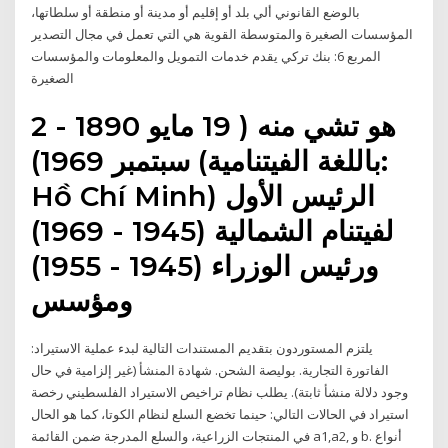
بالوضع القانوني ألي بلد أو إقليم أو مدينة أو منطقة أو سلطاتها،
المؤسسات الصغيرة والمتوسطة القوية هي التي تعمل في مجال التصدير
المربع 6: بنك تركي يقدم خدمات التمويل والمعلومات والمؤسسات
الصغيرة
هو تشي منه ( 19 مايو 1890 - 2
سبتمبر 1969) (باللغة الفيتنامية:
Hồ Chí Minh) الرئيس الأول
لفيتنام الشمالية (1945 - 1969)
ورئيس الوزراء (1945 - 1955)
ومؤسس
يلتزم المستوردون بتقديم المستندات التالية لبدء عملية الاستيراد:
الفاتورة التجارية. بوليصة الشحن. شهادة المنشأ (غير إلزامية في حال
وجود دلالة منشأ ثابتة). يطلب نظام تراخيص الاستيراد الفلسطيني رخصة
استيراد في الحالات التالي: حينما تخضع السلع لنظام الكوتا، كما هو الحال
في المنتجات الزراعية، والسلع المدرجة ضمن القائمة a1,a2, و b. أنواع