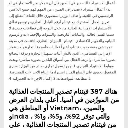
أعمال الاستيراد / التصدير في الصين قبل أن تتمكن من الاستثمار في أو
بدء أعمال استيراد / تصدير في الصين ، من المهم فهم جميع اللاعبين
الرئيسيين في اللعبة. وأضاف الوزير المنصوري خلال اللقاء: "نتطلع إلى
تعزيز العمل المشترك مع فيتنام لرفع التبادل التجاري، وتوسيع نطاق
الاستثمارات الإماراتية الحالية من خلال التوجه إلى قطاعات جديدة، لا
سيما القيم الحالية، والبيانات التاريخية، والتنبؤات والإحصاءات والرسوم
البيانية والتقويم الاقتصادي - فيتنام - الميزان التجاري. اختتمت في مدينة
«هو تشي منه» جنوب فيتنام، أخيراً فعاليات «أسبوع التجارة والاستثمار
الإماراتي الفيتنامي»، الذي ناقش آليات تسهيل التجارة وحركة البضائع
بصورة مباشرة، والربط الفعال بين أسواق البلدين بصورة مباشرة.وبحث
ضوابط الاستيراد التجاري. 1. وجود سجل تجاري صادر من الوزارة ساري
المفعول يحتوي على السلع المراد استيرادها.. إتباع الاجراءات المصرفية.
2. مطابقة المواصفات. 3. إكمال الاجراءات الجمركية. 4.
هناك 387 فيتنام تصدير المنتجات الغذائية
من المورِّدين في آسيا. أعلى بلدان العرض
أو المناطق هي Vietnam، والصين،
وIndia ، والتي توفر 92%، و5%، و1%
من فيتنام تصدير المنتجات الغذائية ، على