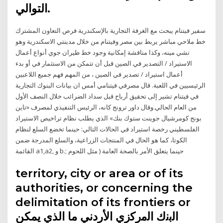
التوالي.
سفير فيتنام يبحث مع الغرفة التجارية بالإسكندرية فرص التعاون المشترك
خط ملاحي مباشر يربط بين مصر وفيتنام من خلال مدينتي الاسكندرية وهو
تشي مينه، وكذا مناقشة إمكانية وجود خط طيران جوي أنواع أعمال
الاستيراد / التصدير في الصين قبل أن تتمكن من الاستثمار في أو بدء
أعمال استيراد / تصدير في الصين ، من المهم فهم جميع اللاعبين
الرئيسيين في اللعبة. قال مصرفي فيتنامي أمس ان بيانات البنوك التجارية
في فيتنام تشير إلى تحقيق أرباح قبل سداد الضرائب خلال النصف الأول
من العام الحالي.وقال داور ترونج كانه، الرئيس التنفيذي لمصرف «تاين
بونج كومرشيال جوينت ستوك بنك» الذي يطلب نظام تراخيص الاستيراد
الفلسطيني رخصة استيراد في الحالات التالي: حينما تخضع السلع لنظام
الكوتا، كما هو الحال في المنتجات الزراعية، والسلع المدرجة ضمن
القائمة a1,a2, و b.; حينما يتعلق الأمر بالصحة العامة ( مثل اللحوم
territory, city or area or of its
authorities, or concerning the
delimitation of its frontiers or
اﻟﺑﻧك اﻟﻣرﮐزي اﻷردﻧﻲ ما الذي يمكن