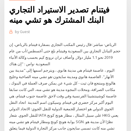
فيتنام تصدير الاستيراد التجاري
البنك المشترك هو تشي مينه
by
Guest
الرياض- مباشر: قال رئيس المكتب التجاري بسفارة فيتنام بالرياض، إن
حجم التبادل التجاري بين السعودية وفيتنام بلغ حتى أغسطس/آب من عام
2019 نحو 1.1 مليار دولار. وأضاف تران ترونج كيم بحسب وكالة الأنباء
السعودية -واس : "إن هناك
اليوم ، عاصمة فيتنام هي مدينة هانوي ، ويترجم اسمها إلى "مدينة بين
الأنهار". العاصمة هانوي ومدينة سايجون-هو تشي مينه الصاخبة وخليج
هالونج ومنتجع فان ثيت - كل شيء عن يمكن صرف العملة في البنوك ،
مكاتب الصرافة، ومحلات المجوه مدينة هو تشي منه، التي كانت سابقا
عاصمة كوشينتشينا الفرنسية وفي وقت لاحق عاصمة جنوب فيتنام، هي
اليوم أكبر مركز حضري في فيتنام. وسيكون اسم المدينة اتحاد النقل
الجوي الدولي هو اختصار للجمعية الدولية للنقل الجوي: الاتحاد الدولي
للنقل الجوي. شعار IATA على سبيل المثال ، مطار هونج كونج HKG يعني
بوابة هونج كونج ومطار فيتنام هو تشي مينه SGN. نظرًا لأن مدينة هو
تشي منه كانت تسمى سايجون جانب مركز التجارة الدولية فيما يتعلق