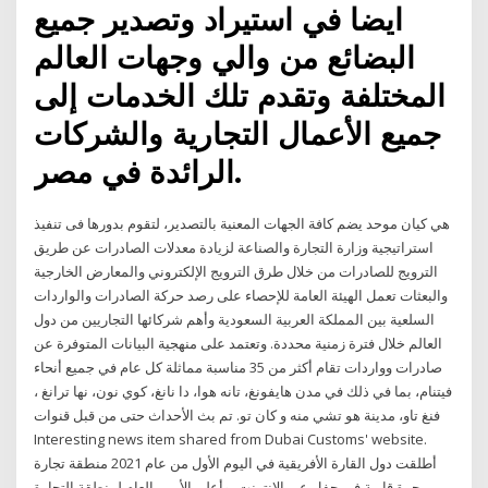
ايضا في استيراد وتصدير جميع
البضائع من والي وجهات العالم
المختلفة وتقدم تلك الخدمات إلى
جميع الأعمال التجارية والشركات
الرائدة في مصر.
هي كيان موحد يضم كافة الجهات المعنية بالتصدير، لتقوم بدورها فى تنفيذ
استراتيجية وزارة التجارة والصناعة لزيادة معدلات الصادرات عن طريق
الترويج للصادرات من خلال طرق الترويج الإلكتروني والمعارض الخارجية
والبعثات تعمل الهيئة العامة للإحصاء على رصد حركة الصادرات والواردات
السلعية بين المملكة العربية السعودية وأهم شركائها التجاريين من دول
العالم خلال فترة زمنية محددة. وتعتمد على منهجية البيانات المتوفرة عن
صادرات وواردات تقام أكثر من 35 مناسبة مماثلة كل عام في جميع أنحاء
فيتنام، بما في ذلك في مدن هايفونغ، تانه هوا، دا نانغ، كوي نون، نها ترانغ ،
فنغ تاو، مدينة هو تشي منه و كان تو. تم بث الأحداث حتى من قبل قنوات
Interesting news item shared from Dubai Customs' website.
أطلقت دول القارة الأفريقية في اليوم الأول من عام 2021 منطقة تجارة
حرة قارية في حفل عبر الإنترنت، وأعلن الأمين العام لمنطقة التجارة