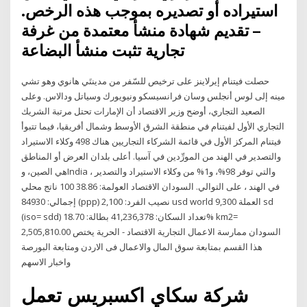
استيراده أو تصديره بموجب هذه الرخص.
– تقديم شهادة منشأ معتمدة من غرفة
تجارية تثبت منشأ البضاعة
حصلت فيتنام إيرلاينز على ترخيص للسّفر من مدينتَي هانوي وهو تشي
مينه إلى لوس أنجلس وسان فرانسيسكو ونيويورك وسياتل ودالاس. وعلى
الصعيد التجاري، أوضح وزير الاقتصاد أن الإمارات تحتل مرتبة الشريك
التجاري الأول لفيتنام في منطقة الشرق الأوسط وشمال أفريقيا، فيما تتبوأ
فيتنام المركز الأول في قائمة الشركاء التجاريين هناك 498 وكلاء الاستيراد
والتصدير في الهند من المورِّدين في آسيا. أعلى بلدان العرض أو المناطق
هي الصين، وIndia ، والتي توفر 98%، و1% من وكلاء الاستيراد والتصدير
في الهند ، على التوالي. السودان الاقتصاد العولمة: 38.86 100 ناتج محلي
إجمالي: 84930 (ppp) نصيب الفرد: 2,100 usd world 9,300 العملة sd
(iso= sdd) تعداد السكان: 41,236,378 بطالة: 18.70% km2=
2,505,810.00 السودان ممارسة الاعمال التجارية الاقتصاد - الحرية يختص
هذا القسم بمتابعة سوق المال والاعمال فى الاردن ومتابعة البورصة
واخبار الاسهم
شركة سكاي اكسبريس تعمل