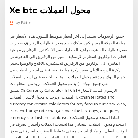
Xe btc محول العملات
by
Editor
جميع الرسومات تستند إلى آخر أسعار متوسط السوق. هذه الأسعار غير
متاحة للعملاء المستهلكين. سكك حديد مصر، قطارات الزقازيق، قطارات
مصر،قطارات القاهره،مواعيد القطارات،من الاسكندريه للزقازيق،مواعيد
قطارات الزقازيق،اسعار تزاكر،مكيف مميز،من الزقازيق الى القاهره،من
القاهره الى الزقازيق،من الزقازيق للاسكندريه،الاقلاع والوصول،سعر
تزكرة الدرجه الاولى،سعر تزكرة متابعة لحظية على اسعار العملات فى
جميع البنوك مع دعم محول العملات . - متابعة لحظية على اسعار العملات
فى جميع البوك - :) يدعم محول العملات. مزيد من المعلومات.
تطبيق XE Currency Calculator -BTC,ETH الرسوم البيانية لأسعار
العملات، ويوجد به محول لأسعار العملات. Exchange Rates and
currency conversion calculators for any foreign currency. Also,
track exchange rate changes over the last days, and query
currency rate history database. لماذا استخدام محول العملات؟
استخدم محول العملات المجاني هذا لحساب العملات وأسعار الصرف في
الوقت الفعلي ، ويمكنك استخدامه في تخطيط السفر ، والتجارة في سوق
الفوركس ، والبورصة ، وحتى مع الخيارات الثنائية لتحويل العملات الإشهار