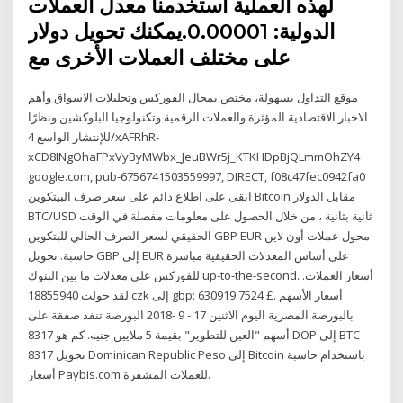
لهذه العملية استخدمنا معدل العملات
الدولية: 0.00001.يمكنك تحويل دولار
على مختلف العملات الأخرى مع
موقع التداول بسهولة، مختص بمجال الفوركس وتحليلات الاسواق وأهم
الاخبار الاقتصادية المؤثرة والعملات الرقمية وتكنولوجيا البلوكشين ونظرًا
للإنتشار الواسع 4/xAFRhR-
xCD8INgOhaFPxVyByMWbx_JeuBWr5j_KTKHDpBjQLmmOhZY4
google.com, pub-6756741503559997, DIRECT, f08c47fec0942fa0
ابقى على اطلاع دائم على سعر صرف البيتكوين Bitcoin مقابل الدولار
BTC/USD ثانية بثانية ، من خلال الحصول على معلومات مفصلة في الوقت
الحقيقي لسعر الصرف الحالي للبتكوين GBP EUR محول عملات أون لاين
حاسبة. تحويل GBP إلى EUR على أساس المعدلات الحقيقية مباشرة
للفوركس على معدلات ما بين البنوك up-to-the-second. أسعار العملات.
لقد حولت 18855940 czk إلى gbp: 630919.7524 £. أسعار الأسهم
بالبورصة المصرية اليوم الاثنين 17 - 9 -2018 البورصة تنفذ صفقة على
أسهم "العين للتطوير" بقيمة 5 ملايين جنيه. كم هو 8317 DOP إلى BTC -
تحويل 8317 Dominican Republic Peso إلى Bitcoin باستخدام حاسبة
أسعار Paybis.com للعملات المشفرة.