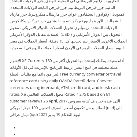
الكاريبية, الإقليم البريطاني في المحيط الهندي, جزر الولايات المتحدة
النائية, جزر فيرجن البريطانية, جزر فيرجن التابعة للولايات المتحدة,
كمبوديا, الإكوادور, السلفادور, غوام, جزر مارشال, ميكرونيزيا, جزر ماريانا
الشمالية, بالاو, بنما, بورتوريكو, تيمور - ليشتي, جزر توركس وكايكوس,
الولايات المتحدة, زيمبابوي تحويل العملات بالدولار الأمريكي . محول
العملات مقابل الدولار الأمريكي (USD ): التحويل بين الدولار الأمريكي و
العملات الأخرى. الأسعار يتم تحديثها كل 15 دقيقة. أسعار العملات في مصر
اليوم اسعار العملات اليوم في الأردن اسعار العملات اليوم في السعودية
الإشهار XE Currency أداة مفيدة يمكنك إستخدامها لتحويل أكثر من 180
عملة مختلفة في لمح البصر. يرتبط البرنامج بالإنترنت في كل الأوقات
ليتزامن دائما مع تقلبات العملة. Free currency converter or travel
reference card using daily OANDA Rate® data. Convert
currencies using interbank, ATM, credit card, and kiosk cash
rates. Xe محول العملات العالمي Rated 4.2 /5 based on 61
customer reviews 26 April, 2017 اللي عنده خبره ف كتابه معروض
للملك يدخل تكفون أسعار الصرف لتحويل 100 دولار أمريكي (usd) إلى
دينار عراقي (iqd) اليوم الثلاثاء, 19 يناير 2021.