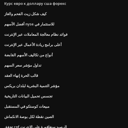
Курс евро к доллару сша форекс
كيف شكل زيت الفحم والغاز
أفضل الأسهم nyse للاستثمار في
فوائد نظام معالجة المعاملات عبر الإنترنت
أعلى برامج ريادة الأعمال عبر الإنترنت
أنواع من تكاليف الأسهم القابضة
تداول مؤشر سعر السهم
قالب الحرة إنهاء العقد
مؤشر التنمية البشرية لبلدان بريكس
تجسس تحميل البيانات التاريخية
مبيعات كوستكو في المستقبل
الصين نقطة لكل بوصة الانكماش
تحقق cpf الرصيد سنغافورة على الانترنت