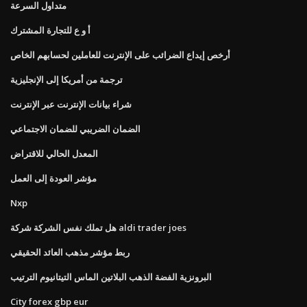
متداول السرعة
أ و ع للتجارة المشترك
أرخص إيداع الضرائب على الإنترنت للعاملين لحسابهم الخاص
ترجمة من أمريكا إلى الإنجليزية
شراء بيانات الإنترنت عبر الإنترنت
اﻟﻀﻤﺎن اﻟﻀﺮﻳﺒﻲ ﻟﻠﻀﻤﺎن اﻻﺟﺘﻤﺎﻋﻲ
المعدل الحالي للاقتراض
مؤشر العودة إلى العمل
Nxp
هل تملك نفس الشركة شركة aldi trader joes
ربط مؤشر مذهب العائد الحقيقي
البرونزية الفضة الذهب البلاتين الماس التيتانيوم الترتيب
City ​​forex gbp eur