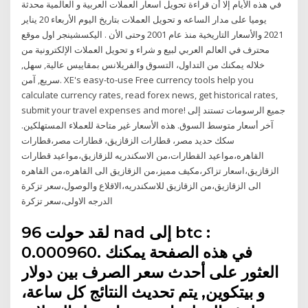
في هذه الأيام إلا أن قراءة تحويل اسعار العملات العربية و العالمية محدثة
يوميا على مدار الساعه و تحويل العملات بتاريخ اليوم الأربعاء 20 يناير
2021 والأسعار التاريخية منذ عام 2001 وحتى الأن . اليكسشينجر اول موقع
محترف في العالم العربي لبيع و شراء و تحويل العملات الإلكترونية من
خلاله يمكنك من التداول، التسوق والفريلانس بمقاييس عالية, سهل,
سريع, آمن. XE's easy-to-use Free currency tools help you
calculate currency rates, read forex news, get historical rates,
submit your travel expenses and more! جميع الرسومات تستند إلى
آخر أسعار متوسط السوق. هذه الأسعار غير متاحة للعملاء المستهلكين.
سكك حديد مصر، قطارات الزقازيق، قطارات مصر،قطارات
القاهره،مواعيد القطارات،من الاسكندريه للزقازيق،مواعيد قطارات
الزقازيق،اسعار تزاكر،مكيف مميز،من الزقازيق الى القاهره،من القاهره
الى الزقازيق،من الزقازيق للاسكندريه،الاقلاع والوصول،سعر تزكرة
الدرجه الاولى،سعر تزكرة
لقد حولت 96 nad إلى btc :
0.000960. في هذه الصفحة يمكنك
العثور على أحدث سعر الصرف بين دولار
و بيتكوين, يتم تحديث النتائج كل ساعة،